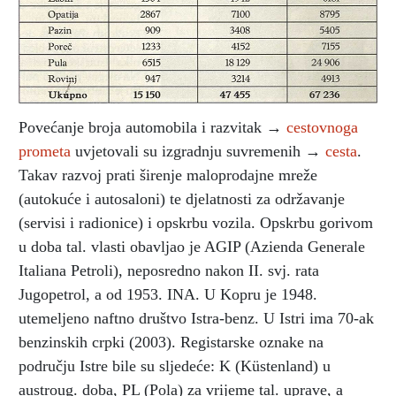
Povećanje broja automobila i razvitak →
cestovnoga
prometa
uvjetovali su izgradnju suvremenih →
cesta
.
Takav razvoj prati širenje maloprodajne mreže
(autokuće i autosaloni) te djelatnosti za održavanje
(servisi i radionice) i opskrbu vozila. Opskrbu gorivom
u doba tal. vlasti obavljao je AGIP (Azienda Generale
Italiana Petroli), neposredno nakon II. svj. rata
Jugopetrol, a od 1953. INA. U Kopru je 1948.
utemeljeno naftno društvo Istra-benz. U Istri ima 70-ak
benzinskih crpki (2003). Registarske oznake na
području Istre bile su sljedeće: K (Küstenland) u
austroug. doba, PL (Pola) za vrijeme tal. uprave, a