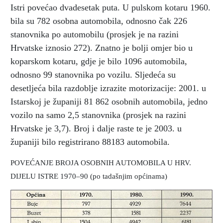
Istri povećao dvadesetak puta. U pulskom kotaru 1960.
bila su 782 osobna automobila, odnosno čak 226
stanovnika po automobilu (prosjek je na razini
Hrvatske iznosio 272). Znatno je bolji omjer bio u
koparskom kotaru, gdje je bilo 1096 automobila,
odnosno 99 stanovnika po vozilu. Sljedeća su
desetljeća bila razdoblje izrazite motorizacije: 2001. u
Istarskoj je županiji 81 862 osobnih automobila, jedno
vozilo na samo 2,5 stanovnika (prosjek na razini
Hrvatske je 3,7). Broj i dalje raste te je 2003. u
županiji bilo registrirano 88183 automobila.
POVEĆANJE BROJA OSOBNIH AUTOMOBILA U HRV.
DIJELU ISTRE 1970–90 (po tadašnjim općinama)