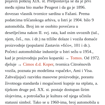
pojavili potkraj XIX. st. Pretpostavlja se da je prvi
među njima bio marke Peugeot i da ga je 1896.
dovezao vlasnik tvornice sardina u Fažani. Prema
podatcima tršćanskoga arhiva, u Istri je 1904. bilo 9
automobila. Broj im se osobito povećava u
desetljećima nakon II. svj. rata, kad osim uvoznih (tal.,
njem, češ., rus. i dr.) na tržište dolaze i vozila domaće
proizvodnje (popularni Zastavin »fićo«, 101 i dr.).
Početci automobilske industrije u Istri sežu u 1954.,
kad je proizvodnju počeo koparski →
Tomos
. Od 1972.
djeluje →
Cimos d.d. Koper
, tvornica Citroënovih
vozila, poznata po modelima »spaček«, Ami i Visa.
Zahvaljujući razvitku masovne proizvodnje, porastu
životnoga standarda i mogućnosti kupnje na otplatu, a.
tijekom druge pol. XX. st. postaje dostupan širim
slojevima, a potrošačka je kultura od njega učinila
statusni simbol. Tako se u 1960-ima, broj automobila u