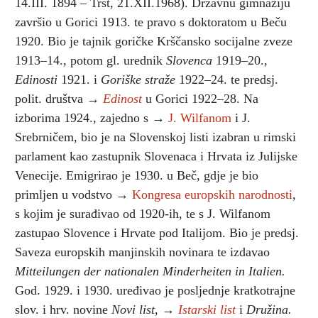
14.III. 1894 – Trst, 21.XII.1968). Državnu gimnaziju
završio u Gorici 1913. te pravo s doktoratom u Beču
1920. Bio je tajnik goričke Krščansko socijalne zveze
1913–14., potom gl. urednik
Slovenca
1919–20.,
Edinosti
1921. i
Goriške straže
1922–24. te predsj.
polit. društva →
Edinost
u Gorici 1922–28. Na
izborima 1924., zajedno s →
J. Wilfanom
i J.
Srebrničem, bio je na Slovenskoj listi izabran u rimski
parlament kao zastupnik Slovenaca i Hrvata iz Julijske
Venecije. Emigrirao je 1930. u Beč, gdje je bio
primljen u vodstvo →
Kongresa europskih narodnosti
,
s kojim je surađivao od 1920-ih, te s J. Wilfanom
zastupao Slovence i Hrvate pod Italijom. Bio je predsj.
Saveza europskih manjinskih novinara te izdavao
Mitteilungen der nationalen Minderheiten in Italien.
God. 1929. i 1930. uređivao je posljednje kratkotrajne
slov. i hrv. novine
Novi list,
→
Istarski list
i
Družina.