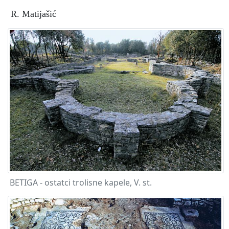
R. Matijašić
BETIGA - ostatci trolisne kapele, V. st.