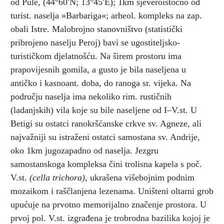
od Pule, (44°60′N; 13°45′E); 1km sjeveroistočno od
turist. naselja »Barbariga«; arheol. kompleks na zap.
obali Istre. Malobrojno stanovništvo (statistički
pribrojeno naselju Peroj) bavi se ugostiteljsko-
turističkom djelatnošću. Na širem prostoru ima
prapovijesnih gomila, a gusto je bila naseljena u
antičko i kasnoant. doba, do ranoga sr. vijeka. Na
području naselja ima nekoliko rim. rustičnih
(ladanjskih) vila koje su bile naseljene od I–V.st. U
Betigi su ostatci ranokršćanske crkve sv. Agneze, ali
najvažniji su istraženi ostatci samostana sv. Andrije,
oko 1km jugozapadno od naselja. Jezgru
samostanskoga kompleksa čini trolisna kapela s poč.
V.st.
(cella trichora),
ukrašena višebojnim podnim
mozaikom i raščlanjena lezenama. Uništeni oltarni grob
upućuje na prvotno memorijalno značenje prostora. U
prvoj pol. V.st. izgrađena je trobrodna bazilika kojoj je