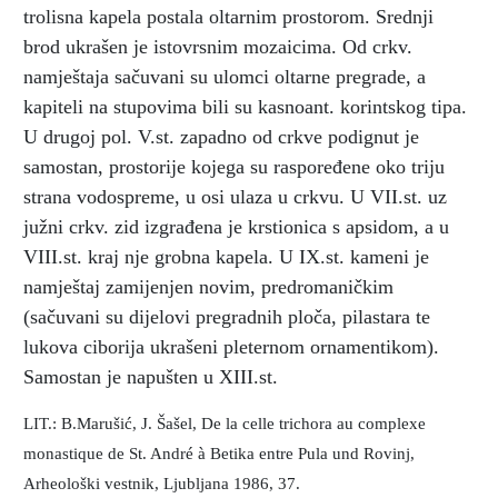
trolisna kapela postala oltarnim prostorom. Srednji
brod ukrašen je istovrsnim mozaicima. Od crkv.
namještaja sačuvani su ulomci oltarne pregrade, a
kapiteli na stupovima bili su kasnoant. korintskog tipa.
U drugoj pol. V.st. zapadno od crkve podignut je
samostan, prostorije kojega su raspoređene oko triju
strana vodospreme, u osi ulaza u crkvu. U VII.st. uz
južni crkv. zid izgrađena je krstionica s apsidom, a u
VIII.st. kraj nje grobna kapela. U IX.st. kameni je
namještaj zamijenjen novim, predromaničkim
(sačuvani su dijelovi pregradnih ploča, pilastara te
lukova ciborija ukrašeni pleternom ornamentikom).
Samostan je napušten u XIII.st.
LIT.: B.Marušić, J. Šašel, De la celle trichora au complexe
monastique de St. André à Betika entre Pula und Rovinj,
Arheološki vestnik, Ljubljana 1986, 37.