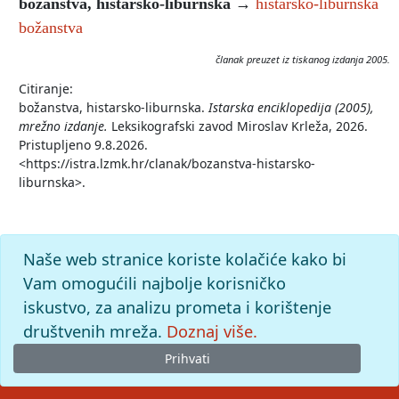
božanstva, histarsko-liburnska
→
histarsko-liburnska
božanstva
članak preuzet iz tiskanog izdanja 2005.
Citiranje:
božanstva, histarsko-liburnska.
Istarska enciklopedija (2005),
mrežno izdanje.
Leksikografski zavod Miroslav Krleža, 2026.
Pristupljeno 9.8.2026.
<https://istra.lzmk.hr/clanak/bozanstva-histarsko-
liburnska>.
Naše web stranice koriste kolačiće kako bi
Vam omogućili najbolje korisničko
iskustvo, za analizu prometa i korištenje
društvenih mreža.
Doznaj više.
Prihvati
© 2026
Leksikografski zavod
Miroslav Krleža