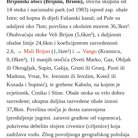
Brijunski otoci (Brijuni, Brioni)
,
otočna skupina od
14 otoka i nacionalni park (od 1983) ispred zap. obale
Istre; od kopna ih dijeli Fažanski kanal; od Pule su
udaljeni oko 7km; površina s okolnim morem 36,3km².
Obuhvaćaju otoke Veli Brijun (5,6km²), s duljinom
obalne linije 24,6km i koeficijentom razvedenosti
2,6, →
Mali Brijun
(1,1km²) i →
Vangu
(Krasnicu,
0,18km²), 11 manjih otočića (Sveti Marko, Gaz, Obljak
ili Okrugljak, Supin, Galija, Gruni ili Grunj, Pusti ili
Madona, Vrsar, Sv. Jeronim ili Jerolim, Kotež ili
Kozada i Supinić), te grebene Kabulu, na kojem je
svjetionik, Crniku i Stine. Obale otoka su vrlo dobro
razvedene; ukupna duljina razvedene obale iznosi
37,8km. Površina otočja je dosta zaravnjena
(produljenje jugoist. zaravni građene od vapnenca),
pokrivena debelim slojem crvenice (crljenice) koja
zadržava vodu. Zbog povoljnoga geografskog položaja