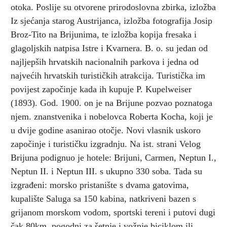
otoka. Poslije su otvorene prirodoslovna zbirka, izložba
Iz sjećanja starog Austrijanca, izložba fotografija Josip
Broz-Tito na Brijunima, te izložba kopija fresaka i
glagoljskih natpisa Istre i Kvarnera. B. o. su jedan od
najljepših hrvatskih nacionalnih parkova i jedna od
najvećih hrvatskih turističkih atrakcija. Turistička im
povijest započinje kada ih kupuje P. Kupelweiser
(1893). God. 1900. on je na Brijune pozvao poznatoga
njem. znanstvenika i nobelovca Roberta Kocha, koji je
u dvije godine asanirao otočje. Novi vlasnik uskoro
započinje i turističku izgradnju. Na ist. strani Velog
Brijuna podignuo je hotele: Brijuni, Carmen, Neptun I.,
Neptun II. i Neptun III. s ukupno 330 soba. Tada su
izgrađeni: morsko pristanište s dvama gatovima,
kupalište Saluga sa 150 kabina, natkriveni bazen s
grijanom morskom vodom, sportski tereni i putovi dugi
čak 80km, pogodni za šetnje i vožnje biciklom ili