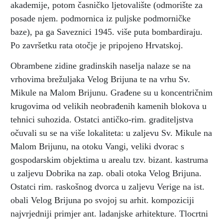
akademije, potom časničko ljetovalište (odmorište za
posade njem. podmornica iz puljske podmorničke
baze), pa ga Saveznici 1945. više puta bombardiraju.
Po završetku rata otočje je pripojeno Hrvatskoj.
Obrambene zidine gradinskih naselja nalaze se na
vrhovima brežuljaka Velog Brijuna te na vrhu Sv.
Mikule na Malom Brijunu. Građene su u koncentričnim
krugovima od velikih neobrađenih kamenih blokova u
tehnici suhozida. Ostatci antičko-rim. graditeljstva
očuvali su se na više lokaliteta: u zaljevu Sv. Mikule na
Malom Brijunu, na otoku Vangi, veliki dvorac s
gospodarskim objektima u arealu tzv. bizant. kastruma
u zaljevu Dobrika na zap. obali otoka Velog Brijuna.
Ostatci rim. raskošnog dvorca u zaljevu Verige na ist.
obali Velog Brijuna po svojoj su arhit. kompoziciji
najvrjedniji primjer ant. ladanjske arhitekture. Tlocrtni