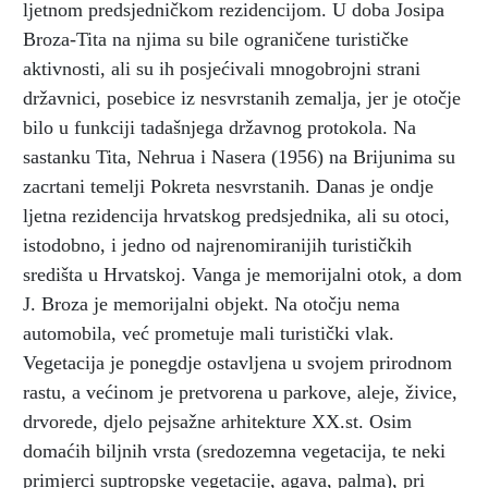
ljetnom predsjedničkom rezidencijom. U doba Josipa
Broza-Tita na njima su bile ograničene turističke
aktivnosti, ali su ih posjećivali mnogobrojni strani
državnici, posebice iz nesvrstanih zemalja, jer je otočje
bilo u funkciji tadašnjega državnog protokola. Na
sastanku Tita, Nehrua i Nasera (1956) na Brijunima su
zacrtani temelji Pokreta nesvrstanih. Danas je ondje
ljetna rezidencija hrvatskog predsjednika, ali su otoci,
istodobno, i jedno od najrenomiranijih turističkih
središta u Hrvatskoj. Vanga je memorijalni otok, a dom
J. Broza je memorijalni objekt. Na otočju nema
automobila, već prometuje mali turistički vlak.
Vegetacija je ponegdje ostavljena u svojem prirodnom
rastu, a većinom je pretvorena u parkove, aleje, živice,
drvorede, djelo pejsažne arhitekture XX.st. Osim
domaćih biljnih vrsta (sredozemna vegetacija, te neki
primjerci suptropske vegetacije, agava, palma), pri