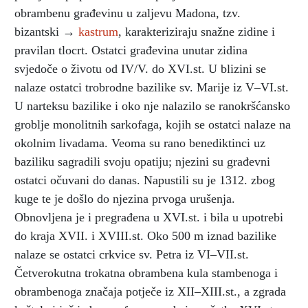
obrambenu građevinu u zaljevu Madona, tzv.
bizantski →
kastrum
, karakteriziraju snažne zidine i
pravilan tlocrt. Ostatci građevina unutar zidina
svjedoče o životu od IV/V. do XVI.st. U blizini se
nalaze ostatci trobrodne bazilike sv. Marije iz V–VI.st.
U narteksu bazilike i oko nje nalazilo se ranokršćansko
groblje monolitnih sarkofaga, kojih se ostatci nalaze na
okolnim livadama. Veoma su rano benediktinci uz
baziliku sagradili svoju opatiju; njezini su građevni
ostatci očuvani do danas. Napustili su je 1312. zbog
kuge te je došlo do njezina prvoga urušenja.
Obnovljena je i pregrađena u XVI.st. i bila u upotrebi
do kraja XVII. i XVIII.st. Oko 500 m iznad bazilike
nalaze se ostatci crkvice sv. Petra iz VI–VII.st.
Četverokutna trokatna obrambena kula stambenoga i
obrambenoga značaja potječe iz XII–XIII.st., a zgrada