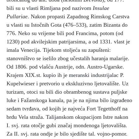
bili su u vlasti Rimljana pod nazivom
Insulae
Pullariae
. Nakon propasti Zapadnog Rimskog Carstva
u vlasti su Istočnih Gota (476–533), zatim Bizanta do
776. Neko su vrijeme bili pod Francima, potom (od
1230) pod akvilejskim patrijarsima, a od 1331. vlast je
imala Venecija. Tijekom stoljeća su zapušteni:
stanovništvo se iselilo zbog učestalih haranja malarije.
Od 1806. pod vlašću Austrije, odn. Austro-Ugarske.
Krajem XIX.st. kupio ih je meranski industrijalac P.
Kupelwieser i pretvorio u ekskluzivno ljetovalište. Uz
turizam, otoci su bili dio obrambenog sustava puljske
luke i Fažanskoga kanala, pa je na njima bilo izgrađeno
sedam tvrđava, od kojih je najveća Fort Tegetthoff na
brdu Vela straža. Talijanskom okupacijom Istre nakon
I. svj. rata otočje gubi značaj mondenoga ljetovališta.
Za II. svj. rata ondje je bilo sjedište tal. vojno-pomor.