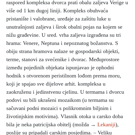
raspored kompleksa dvorca prati obalu zaljeva Verige u
više od 1 km dugoj liniji. Kompleks obuhvaća
pristanište i valobrane, uređaje za zaštitu luke u
unutrašnjosti zaljeva i širok obalni pojas na kojem se
nižu građevine. U sred. vrha zaljeva izgrađena su tri
hrama: Venere, Neptuna i nepoznatog božanstva. S
obiju strana hramova nalaze se gospodarski objekti,
terme, stanovi za svećenike i dvorac. Međuprostore
između pojedinih objekata ispunjavao je ophodni
hodnik s otvorenom peristilnom lođom prema moru,
koji je spajao sve dijelove arhit. kompleksa u
zaokruženu i jedinstvenu cjelinu. U termama i dvorcu
podovi su bili ukrašeni mozaikom (u termama su
sačuvani podni mozaici s polikromnim biljnim i
životinjskim motivima). Vlasnik otoka u carsko doba
bila je neka patricijska obitelj (možda →
Lekaniji
),
poslije su pripadali carskim posjedima. – Veliku