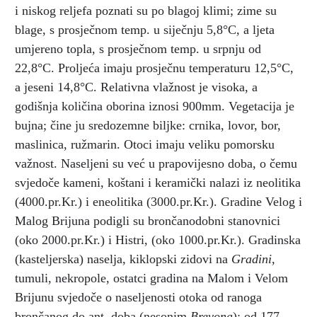
i niskog reljefa poznati su po blagoj klimi; zime su
blage, s prosječnom temp. u siječnju 5,8°C, a ljeta
umjereno topla, s prosječnom temp. u srpnju od
22,8°C. Proljeća imaju prosječnu temperaturu 12,5°C,
a jeseni 14,8°C. Relativna vlažnost je visoka, a
godišnja količina oborina iznosi 900mm. Vegetacija je
bujna; čine ju sredozemne biljke: crnika, lovor, bor,
maslinica, ružmarin. Otoci imaju veliku pomorsku
važnost. Naseljeni su već u prapovijesno doba, o čemu
svjedoče kameni, koštani i keramički nalazi iz neolitika
(4000.pr.Kr.) i eneolitika (3000.pr.Kr.). Gradine Velog i
Malog Brijuna podigli su brončanodobni stanovnici
(oko 2000.pr.Kr.) i Histri, (oko 1000.pr.Kr.). Gradinska
(kasteljerska) naselja, kiklopski zidovi na
Gradini,
tumuli, nekropole, ostatci gradina na Malom i Velom
Brijunu svjedoče o naseljenosti otoka od ranoga
brončanog do ant. doba (nesonim
Brevona
); od 177.