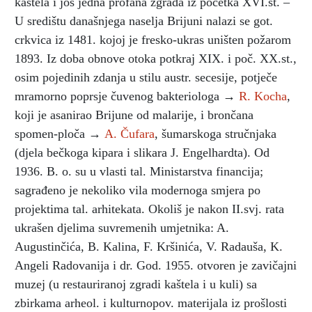
kaštela i još jedna profana zgrada iz početka XVI.st. –
U središtu današnjega naselja Brijuni nalazi se got.
crkvica iz 1481. kojoj je fresko-ukras uništen požarom
1893. Iz doba obnove otoka potkraj XIX. i poč. XX.st.,
osim pojedinih zdanja u stilu austr. secesije, potječe
mramorno poprsje čuvenog bakteriologa →
R. Kocha
,
koji je asanirao Brijune od malarije, i brončana
spomen-ploča →
A. Čufara
, šumarskoga stručnjaka
(djela bečkoga kipara i slikara J. Engelhardta). Od
1936. B. o. su u vlasti tal. Ministarstva financija;
sagrađeno je nekoliko vila modernoga smjera po
projektima tal. arhitekata. Okoliš je nakon II.svj. rata
ukrašen djelima suvremenih umjetnika: A.
Augustinčića, B. Kalina, F. Kršinića, V. Radauša, K.
Angeli Radovanija i dr. God. 1955. otvoren je zavičajni
muzej (u restauriranoj zgradi kaštela i u kuli) sa
zbirkama arheol. i kulturnopov. materijala iz prošlosti