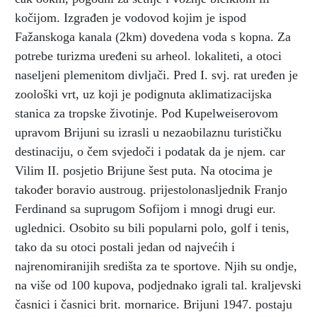
kočijom. Izgrađen je vodovod kojim je ispod
Fažanskoga kanala (2km) dovedena voda s kopna. Za
potrebe turizma uređeni su arheol. lokaliteti, a otoci
naseljeni plemenitom divljači. Pred I. svj. rat uređen je
zoološki vrt, uz koji je podignuta aklimatizacijska
stanica za tropske životinje. Pod Kupelweiserovom
upravom Brijuni su izrasli u nezaobilaznu turističku
destinaciju, o čem svjedoči i podatak da je njem. car
Vilim II. posjetio Brijune šest puta. Na otocima je
također boravio austroug. prijestolonasljednik Franjo
Ferdinand sa suprugom Sofijom i mnogi drugi eur.
uglednici. Osobito su bili popularni polo, golf i tenis,
tako da su otoci postali jedan od najvećih i
najrenomiranijih središta za te sportove. Njih su ondje,
na više od 100 kupova, podjednako igrali tal. kraljevski
časnici i časnici brit. mornarice. Brijuni 1947. postaju