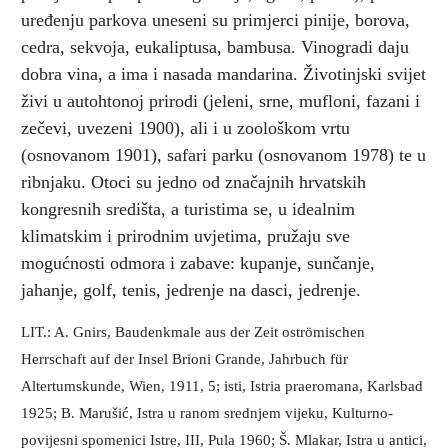
uređenju parkova uneseni su primjerci pinije, borova,
cedra, sekvoja, eukaliptusa, bambusa. Vinogradi daju
dobra vina, a ima i nasada mandarina. Životinjski svijet
živi u autohtonoj prirodi (jeleni, srne, mufloni, fazani i
zečevi, uvezeni 1900), ali i u zoološkom vrtu
(osnovanom 1901), safari parku (osnovanom 1978) te u
ribnjaku. Otoci su jedno od značajnih hrvatskih
kongresnih središta, a turistima se, u idealnim
klimatskim i prirodnim uvjetima, pružaju sve
mogućnosti odmora i zabave: kupanje, sunčanje,
jahanje, golf, tenis, jedrenje na dasci, jedrenje.
LIT.: A. Gnirs, Baudenkmale aus der Zeit oströmischen
Herrschaft auf der Insel Brioni Grande, Jahrbuch für
Altertumskunde, Wien, 1911, 5; isti, Istria praeromana, Karlsbad
1925; B. Marušić, Istra u ranom srednjem vijeku, Kulturno-
povijesni spomenici Istre, III, Pula 1960; Š. Mlakar, Istra u antici,