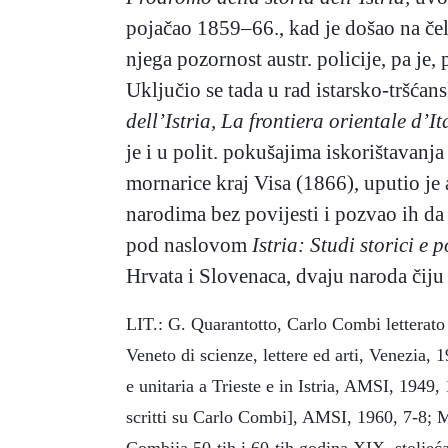
pojačao 1859–66., kad je došao na čelo
njega pozornost austr. policije, pa je
Uključio se tada u rad istarsko-tršćan
dell’Istria, La frontiera orientale d’I
je i u polit. pokušajima iskorištavanja
mornarice kraj Visa (1866), uputio je
narodima bez povijesti i pozvao ih da 
pod naslovom
Istria: Studi storici e p
Hrvata i Slovenaca, dvaju naroda čiju 
LIT.: G. Quarantotto, Carlo Combi letterato 
Veneto di scienze, lettere ed arti, Venezia, 1
e unitaria a Trieste e in Istria, AMSI, 1949
scritti su Carlo Combi], AMSI, 1960, 7-8; M.