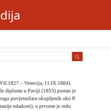
dija
7.VII.1827 – Venecija, 11.IX.1884).
de diplome u Paviji (1853) postao je
krugu povjesničara okupljenih oko P.
jranije mladosti), u prvome je redu