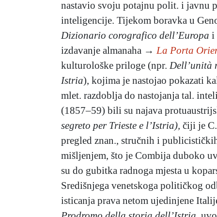
nastavio svoju potajnu polit. i javnu p
inteligencije. Tijekom boravka u Geno
Dizionario corografico dell’Europa
i
izdavanje almanaha →
La Porta Orien
kulturološke priloge (npr.
Dell’unità 
Istria
), kojima je nastojao pokazati ka
mlet. razdoblja do nastojanja tal. int
(1857–59) bili su najava protuaustri
segreto per Trieste e l’Istria),
čiji je C
pregled znan., stručnih i publicistički
mišljenjem, što je Combija duboko uv
su do gubitka radnoga mjesta u kopar
Središnjega venetskoga političkog o
isticanja prava netom ujedinjene Itali
Prodromo della storia dell’Istria,
uvod