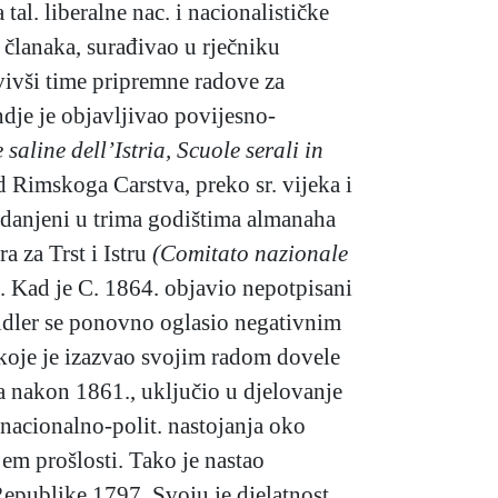
tal. liberalne nac. i nacionalističke
 članaka, surađivao u rječniku
ivši time pripremne radove za
dje je objavljivao povijesno-
 saline dell’Istria,
Scuole serali in
od Rimskoga Carstva, preko sr. vijeka i
elodanjeni u trima godištima almanaha
 za Trst i Istru
(Comitato nazionale
hu. Kad je C. 1864. objavio nepotpisani
ler se ponovno oglasio negativnim
koje je izazvao svojim radom dovele
a nakon 1861., uključio u djelovanje
nacionalno-polit. nastojanja oko
jem prošlosti. Tako je nastao
Republike 1797. Svoju je djelatnost