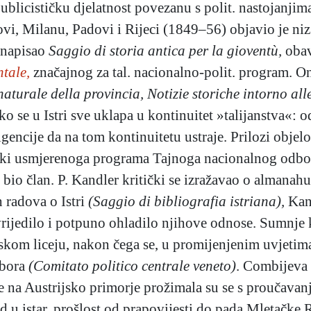
ublicističku djelatnost povezanu s polit. nastojanjima 
vi, Milanu, Padovi i Rijeci (1849–56) objavio je niz
 napisao
Saggio di storia antica per la gioventù,
obav
tale,
značajnog za tal. nacionalno-polit. program. On
naturale della provincia,
Notizie storiche intorno alle
ko se u Istri sve uklapa u kontinuitet »talijanstva«: 
eligencije da na tom kontinuitetu ustraje. Prilozi obj
jski usmjerenoga programa Tajnoga nacionalnog odbora
. bio član. P. Kandler kritički se izražavao o almana
h radova o Istri
(Saggio di bibliografia istriana),
Kand
rijedilo i potpuno ohladilo njihove odnose. Sumnje 
skom liceju, nakon čega se, u promijenjenim uvjetim
dbora
(Comitato politico centrale veneto)
. Combijeva 
je na Austrijsko primorje prožimala su se s proučavan
 u istar. prošlost od prapovijesti do pada Mletačke 