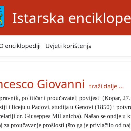
Istarska enciklope
O enciklopediji
Uvjeti korištenja
ncesco Giovanni
traži dalje ...
pravnik, političar i proučavatelj povijesti (Kopar, 2
i i liceju u Padovi, studija u Genovi (1850) i potvr
celariji dr. Giuseppea Millanicha). Našao se ondje u 
 za proučavanje prošlosti (što ga je privlačilo od na