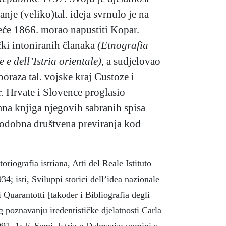
je (veliko)tal. ideja svrnulo je na
jeće 1866. morao napustiti Kopar.
ički intoniranih članaka
(Etnografia
 e dell’Istria orientale),
a sudjelovao
poraza tal. vojske kraj Custoze i
r. Hrvate i Slovence proglasio
umna knjiga njegovih sabranih spisa
nodobna društvena previranja kod
iografia istriana, Atti del Reale Istituto
34; isti, Sviluppi storici dell’idea nazionale
 Quarantotti [također i Bibliografia degli
g poznavanju iredentističke djelatnosti Carla