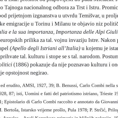
 Tajnoga nacionalnog odbora za Trst i Istru. Promican
, pod prijetnjom izgnanstva u utvrdu Temišvar, u prol
ske emigracije u Torinu i Milanu te objavio niz polit
talia e la sua importanza, Importanza delle Alpi Giulie
 europskih prilika za tal. vojnu invaziju Istre. Nakon 
 apel
(Apello degli Istriani all’Italia)
u kojemu je ista
prihvate tal. kulturu i stope se s tal. narodom. Post
olitici
(1886) pokazuje da nije poznavao kulturu i o
je opstojnost negirao.
ed erudito, AMSI, 1927, 39; B. Benussi, Carlo Combi nella stor
928, 87; isti, Uomini e fatti del patriotismo istriano, Trieste 19
, 1; Epistolario di Carlo Combi raccolto e annotato da Giovanni
 Bertoša, Istarsko vrijeme prošlo, Pula 1978; P. Strčić, Prilo