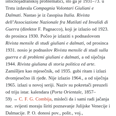
istočnojadranskoj problematici, što ga je 1931–73. u
Trstu izdavala
Compagnia Volontari Giuliani e
Dalmati
. Nastao je iz časopisa
Italia. Rivista
dell’Associazione Nazionale fra Mutilati ed Invalidi di
Guerra
(direktor F. Pagnacco), koji je izlazio od 1923.
do prosinca 1930. Počeo je izlaziti s podnaslovom
Rivista mensile di studi giuliani e dalmati,
od prosinca
1931. nosio je podnaslov
Rivista mensile di studi sulla
guerra e di problemi giuliani e dalmati,
a od siječnja
1944.
Rivista giuliana di storia politica ed arte
.
Zamišljen kao mjesečnik, od 1935. gubi ritam i izlazi
dvomjesečno ili rjeđe. Nije izlazio 1964., a od siječnja
1965. izlazi u novoj seriji. Naziv su pokretači preuzeli
od triju istar. kalendara (
Porta Orientale,
1857–
59) →
C. F. G. Combija
, misleći da i sami radi jačanja
nac. svijesti moraju širiti poznavanje Julijske Venecije i
Dalmacije. P. O. donosi pov., polit., voj.,