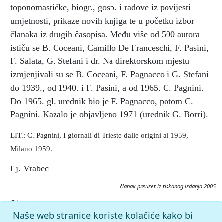
toponomastičke, biogr., gosp. i radove iz povijesti
umjetnosti, prikaze novih knjiga te u početku izbor
članaka iz drugih časopisa. Među više od 500 autora
ističu se B. Coceani, Camillo De Franceschi, F. Pasini,
F. Salata, G. Stefani i dr. Na direktorskom mjestu
izmjenjivali su se B. Coceani, F. Pagnacco i G. Stefani
do 1939., od 1940. i F. Pasini, a od 1965. C. Pagnini.
Do 1965. gl. urednik bio je F. Pagnacco, potom C.
Pagnini. Kazalo je objavljeno 1971 (urednik G. Borri).
LIT.: C. Pagnini, I giornali di Trieste dalle origini al 1959,
Milano 1959.
Lj. Vrabec
članak preuzet iz tiskanog izdanja 2005.
Citiranje:
Porta Orientale, La.
Istarska enciklopedija (2005), mrežno
Naše web stranice koriste kolačiće kako bi