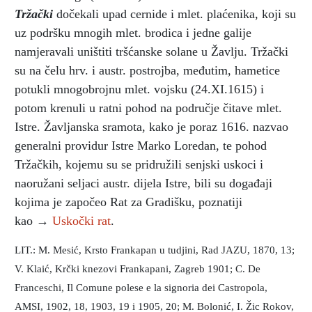
Tržački
dočekali upad
cernide i mlet. plaćenika, koji su
uz podršku mnogih mlet. brodica i jedne galije
namjeravali uništiti tršćanske solane u Žavlju. Tržački
su na čelu hrv. i austr. postrojba, međutim, hametice
potukli mnogobrojnu mlet. vojsku (24.XI.1615) i
potom krenuli u ratni pohod na područje čitave mlet.
Istre. Žavljanska sramota, kako je poraz 1616. nazvao
generalni providur Istre Marko Loredan, te pohod
Tržačkih, kojemu su se pridružili senjski uskoci i
naoružani seljaci austr. dijela Istre, bili su događaji
kojima je započeo Rat za Gradišku, poznatiji
kao →
Uskočki rat
.
LIT.: M. Mesić, Krsto Frankapan u tudjini, Rad JAZU, 1870, 13;
V. Klaić, Krčki knezovi Frankapani, Zagreb 1901; C. De
Franceschi, Il Comune polese e la signoria dei Castropola,
AMSI, 1902, 18, 1903, 19 i 1905, 20; M. Bolonić, I. Žic Rokov,