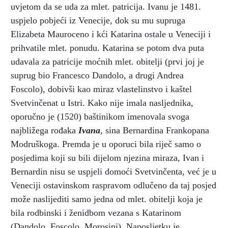
uvjetom da se uda za mlet. patricija. Ivanu je 1481.
uspjelo pobjeći iz Venecije, dok su mu supruga
Elizabeta Mauroceno i kći Katarina ostale u Veneciji i
prihvatile mlet. ponudu. Katarina se potom dva puta
udavala za patricije moćnih mlet. obitelji (prvi joj je
suprug bio Francesco Dandolo, a drugi Andrea
Foscolo), dobivši kao miraz vlastelinstvo i kaštel
Svetvinčenat u Istri. Kako nije imala nasljednika,
oporučno je (1520) baštinikom imenovala svoga
najbližega rođaka
Ivana
, sina Bernardina Frankopana
Modruškoga. Premda je u oporuci bila riječ samo o
posjedima koji su bili dijelom njezina miraza, Ivan i
Bernardin nisu se uspjeli domoći Svetvinčenta, već je u
Veneciji ostavinskom raspravom odlučeno da taj posjed
može naslijediti samo jedna od mlet. obitelji koja je
bila rodbinski i ženidbom vezana s Katarinom
(Dandolo, Foscolo, Morosini). Naposljetku je