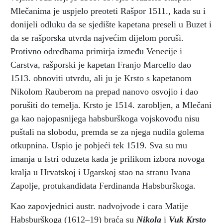
Mlečanima je uspjelo preoteti Rašpor 1511., kada su i
donijeli odluku da se sjedište kapetana preseli u Buzet i
da se rašporska utvrda najvećim dijelom poruši.
Protivno odredbama primirja između Venecije i
Carstva, rašporski je kapetan Franjo Marcello dao
1513. obnoviti utvrdu, ali ju je Krsto s kapetanom
Nikolom Rauberom na prepad nanovo osvojio i dao
porušiti do temelja. Krsto je 1514. zarobljen, a Mlečani
ga kao najopasnijega habsburškoga vojskovođu nisu
puštali na slobodu, premda se za njega nudila golema
otkupnina. Uspio je pobjeći tek 1519. Sva su mu
imanja u Istri oduzeta kada je prilikom izbora novoga
kralja u Hrvatskoj i Ugarskoj stao na stranu Ivana
Zapolje, protukandidata Ferdinanda Habsburškoga.
Kao zapovjednici austr. nadvojvode i cara Matije
Habsburškoga (1612–19) braća su
Nikola
i
Vuk Krsto