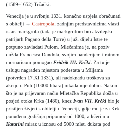
(1589–1652) Tržački.
Venecija je u svibnju 1331. konačno uspjela obračunati
s obitelji →
Castropola
, zadnjim predstavnicima vlasti
istar. markgrofa (tada je markgrofom bio akvilejski
patrijarh Pagano della Torre) u juž. dijelu Istre te
potpuno zavladati Pulom. Mlečanima je, na poziv
dužda Francesca Dandola, svojim banderijem i ratnom
mornaricom pomogao
Fridrik III. Krčki
. Za tu je
uslugu nagrađen mjestom podestata u Miljama
(potvrđen 17.XI.1331), ali nadoknadu troškova za
akciju u Puli (10000 libara) nikada nije dobio. Nakon
što je na prijevaran način Mletačka Republika došla u
posjed otoka Krka (1480), knez
Ivan VII. Krčki
bio je
prisiljen živjeti s obitelji u Veneciji, gdje mu je za Krk
ponuđena godišnja pripomoć od 1000, a kćeri mu
Katarini
miraz u iznosu od 5000 mlet. dukata pod