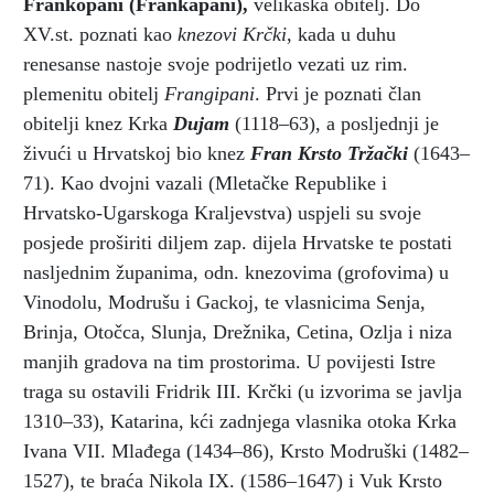
Frankopani (Frankapani)
,
velikaška obitelj. Do
XV.st. poznati kao
knezovi Krčki
, kada u duhu
renesanse nastoje svoje podrijetlo vezati uz rim.
plemenitu obitelj
Frangipani
. Prvi je poznati član
obitelji knez Krka
Dujam
(1118–63), a posljednji je
živući u Hrvatskoj bio knez
Fran Krsto Tržački
(1643–
71). Kao dvojni vazali (Mletačke Republike i
Hrvatsko-Ugarskoga Kraljevstva) uspjeli su svoje
posjede proširiti diljem zap. dijela Hrvatske te postati
nasljednim županima, odn. knezovima (grofovima) u
Vinodolu, Modrušu i Gackoj, te vlasnicima Senja,
Brinja, Otočca, Slunja, Drežnika, Cetina, Ozlja i niza
manjih gradova na tim prostorima. U povijesti Istre
traga su ostavili Fridrik III. Krčki (u izvorima se javlja
1310–33), Katarina, kći zadnjega vlasnika otoka Krka
Ivana VII. Mlađega (1434–86), Krsto Modruški (1482–
1527), te braća Nikola IX. (1586–1647) i Vuk Krsto