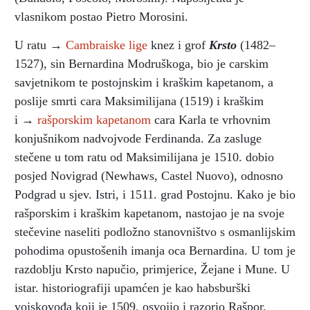
vlasnikom postao Pietro Morosini.
U ratu →
Cambraiske lige
knez i grof
Krsto
(1482–
1527), sin Bernardina Modruškoga, bio je carskim
savjetnikom te postojnskim i kraškim kapetanom, a
poslije smrti cara Maksimilijana (1519) i kraškim
i →
rašporskim kapetanom
cara Karla te vrhovnim
konjušnikom nadvojvode Ferdinanda. Za zasluge
stečene u tom ratu od Maksimilijana je 1510. dobio
posjed Novigrad
(Newhaws, Castel Nuovo), odnosno
Podgrad u sjev. Istri, i 1511. grad Postojnu. Kako je bio
rašporskim i kraškim kapetanom, nastojao je na svoje
stečevine naseliti podložno stanovništvo s osmanlijskim
pohodima opustošenih imanja oca Bernardina. U tom je
razdoblju Krsto napučio, primjerice, Žejane i Mune. U
istar. historiografiji upamćen je kao habsburški
vojskovođa koji je 1509. osvojio i razorio Rašpor.