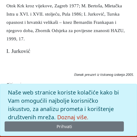
Otok Krk kroz vijekove, Zagreb 1977; M. Bertoša, Mletačka
Istra u XVI. i XVII. stoljeću, Pula 1986; I. Jurković, Turska
opasnost i hrvatski velikaši – knez Bernardin Frankapan i
njegovo doba, Zbornik Odsjeka za povijesne znanosti HAZU,
1999, 17.
I. Jurković
članak preuzet iz tiskanog izdanja 2005.
Citiranje:
Frankopani (Frankapani).
Istarska enciklopedija (2005),
Naše web stranice koriste kolačiće kako bi
mrežno izdanje.
Leksikografski zavod Miroslav Krleža, 2026.
Vam omogućili najbolje korisničko
Pristupljeno 6.8.2026.
iskustvo, za analizu prometa i korištenje
<https://istra.lzmk.hr/clanak/frankopani-frankapani->.
društvenih mreža.
Doznaj više.
Prihvati
© 2026
Leksikografski zavod
Miroslav Krleža