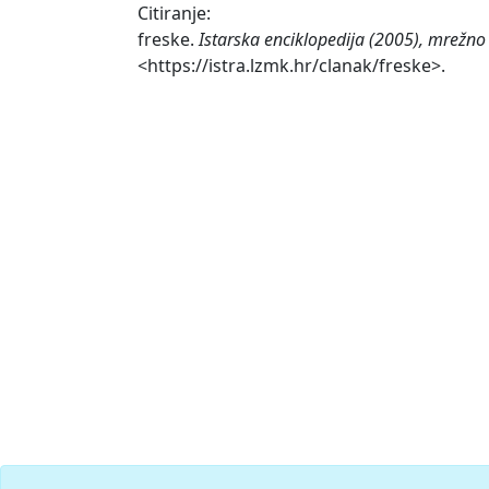
Citiranje:
freske.
Istarska enciklopedija (2005), mrežno 
<https://istra.lzmk.hr/clanak/freske>.