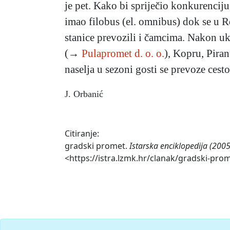
je pet. Kako bi spriječio konkurenciju,
imao filobus (el. omnibus) dok se u R
stanice prevozili i čamcima. Nakon uk
(→
Pulapromet d. o. o.
),
Kopru, Piranu
naselja u sezoni gosti se prevoze ces
J. Orbanić
Citiranje:
gradski promet.
Istarska enciklopedija (2005
<https://istra.lzmk.hr/clanak/gradski-pro