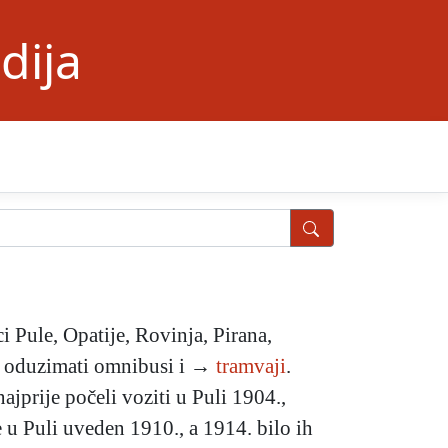
dija
ci Pule, Opatije, Rovinja, Pirana,
eli oduzimati omnibusi i →
tramvaji
.
prije počeli voziti u Puli 1904.,
e u Puli uveden 1910., a 1914. bilo ih