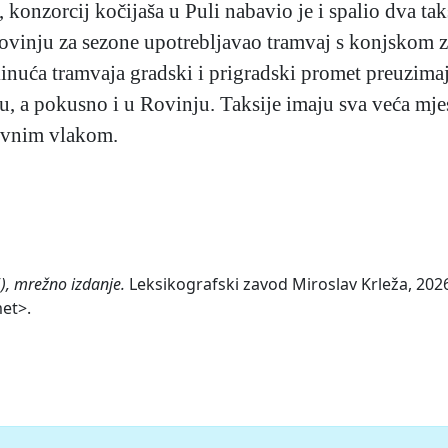
 konzorcij kočijaša u Puli nabavio je i spalio dva tak
ovinju za sezone upotrebljavao tramvaj s konjskom z
inuća tramvaja gradski i prigradski promet preuzimaju
, a pokusno i u Rovinju. Taksije imaju sva veća mjesta
tovnim vlakom.
), mrežno izdanje.
Leksikografski zavod Miroslav Krleža, 2026
met>.