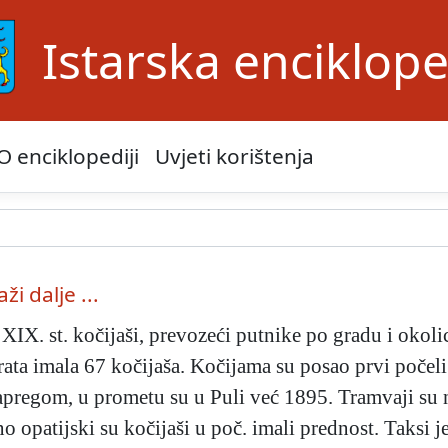
Istarska enciklope
O enciklopediji
Uvjeti korištenja
aži dalje ...
 XIX. st. kočijaši, prevozeći putnike po gradu i okoli
vj. rata imala 67 kočijaša. Kočijama su posao prvi poč
regom, u prometu su u Puli već 1895. Tramvaji su naj
no opatijski su kočijaši u poč. imali prednost. Taksi j