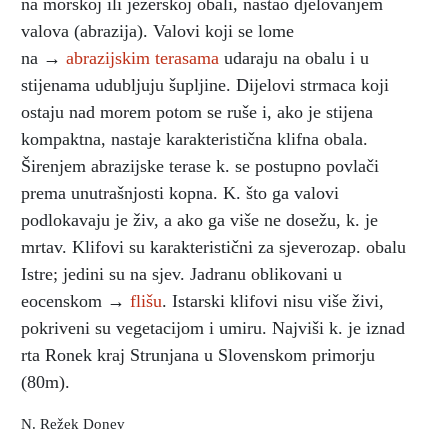
na morskoj ili jezerskoj obali, nastao djelovanjem
valova (abrazija). Valovi koji se lome
na →
abrazijskim terasama
udaraju na obalu i u
stijenama udubljuju šupljine. Dijelovi strmaca koji
ostaju nad morem potom se ruše i, ako je stijena
kompaktna, nastaje karakteristična klifna obala.
Širenjem abrazijske terase k. se postupno povlači
prema unutrašnjosti kopna. K. što ga valovi
podlokavaju je živ, a ako ga više ne dosežu, k. je
mrtav. Klifovi su karakteristični za sjeverozap. obalu
Istre; jedini su na sjev. Jadranu oblikovani u
eocenskom →
flišu
. Istarski klifovi nisu više živi,
pokriveni su vegetacijom i umiru. Najviši k. je iznad
rta Ronek kraj Strunjana u Slovenskom primorju
(80m).
N. Režek Donev