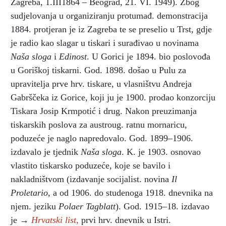
Zagreba, 1.III1864 – Beograd, 21. VI. 1949). Zbog
sudjelovanja u organiziranju protumađ. demonstracija
1884. protjeran je iz Zagreba te se preselio u Trst, gdje
je radio kao slagar u tiskari i surađivao u novinama
Naša sloga
i
Edinost
. U Gorici je 1894. bio poslovođa
u Goriškoj tiskarni. God. 1898. došao u Pulu za
upravitelja prve hrv. tiskare, u vlasništvu Andreja
Gabrščeka iz Gorice, koji ju je 1900. prodao konzorciju
Tiskara Josip Krmpotić i drug. Nakon preuzimanja
tiskarskih poslova za austroug. ratnu mornaricu,
poduzeće je naglo napredovalo. God. 1899–1906.
izdavalo je tjednik
Naša sloga
. K. je 1903. osnovao
vlastito tiskarsko poduzeće, koje se bavilo i
nakladništvom (izdavanje socijalist. novina
Il
Proletario,
a od 1906. do studenoga 1918. dnevnika na
njem. jeziku
Polaer Tagblatt
). God. 1915–18. izdavao
je →
Hrvatski list,
prvi hrv. dnevnik u Istri.