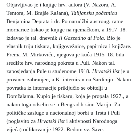
Objavljivao je i knjige hrv. autora (V. Nazora, A.
Tentora, M. Brajše Rašana),
Talijansku početnicu
Benjamina Deprata i dr. Po narudžbi austroug. ratne
mornarice tiskao je knjige na njemačkom, a 1917–18.
izdavao je tal. dnevnik
Il Gazzetino di Pola
. Bio je
vlasnik triju tiskara, knjigovežnice, papirnica i knjižare.
Prema M. Mirkoviću, njegova je kuća 1915–18. bila
središte hrv. narodnog pokreta u Puli. Nakon tal.
zaposjedanja Pule u studenome 1918.
Hrvatski
list
je u
prosincu zabranjen, a K. interniran na Sardiniju. Nakon
povratka iz internacije priključio se obitelji u
Domžalama. Kupio je tiskaru, koja je propala 1927., a
nakon toga odselio se u Beograd k sinu Mariju. Za
političke zasluge u nacionalnoj borbi u Trstu i Puli
(poglavito za
Hrvatski list
i aktivnosti Narodnoga
vijeća) odlikovan je 1922. Redom sv. Save.