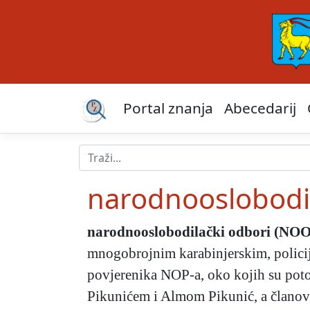
Portal znanja
Abecedarij
narodnooslobodi
narodnooslobodilački odbori (NOO
mnogobrojnim karabinjerskim, policijs
povjerenika NOP-a, oko kojih su poto
Pikunićem i Almom Pikunić, a članovi s