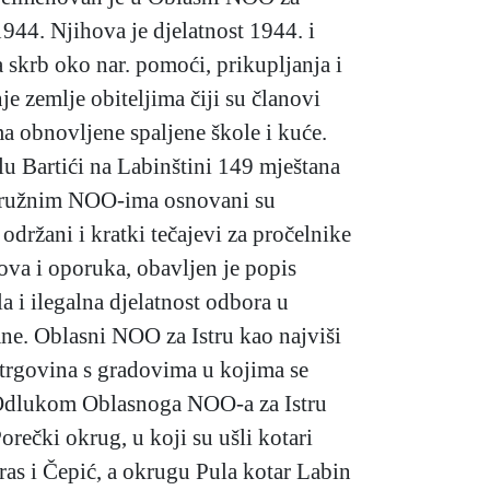
1944. Njihova je djelatnost 1944. i
 skrb oko nar. pomoći, prikupljanja i
e zemlje obiteljima čiji su članovi
a obnovljene spaljene škole i kuće.
lu Bartići na Labinštini 149 mještana
i okružnim NOO-ima osnovani su
 održani i kratki tečajevi za pročelnike
kova i oporuka, obavljen je popis
a i ilegalna djelatnost odbora u
ane. Oblasni NOO za Istru kao najviši
 trgovina s gradovima u kojima se
i. Odlukom Oblasnoga NOO-a za Istru
orečki okrug, u koji su ušli kotari
ras i Čepić, a okrugu Pula kotar Labin