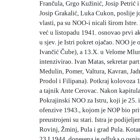
Frančula, Grgo Kužinić, Josip Petrić 
Josip Grakalić, Luka Cukon, poslije j
vlasti, pa su NOO-i nicali širom Istr
već u listopadu 1941. osnovao prvi ak
u sjev. je Istri pokret ojačao. NOO j
Ivančić Čube), a 13.X. u Velome Mlunu
intenzivirao. Ivan Matas, sekretar pa
Medulin, Pomer, Valtura, Kavran, Jadre
Prodol i Filipana). Potkraj kolovoza 
a tajnik Ante Cerovac. Nakon kapitul
Pokrajinski NOO za Istru, koji je 25. 
ofenzive 1943., kojom je NOP bio pri
preustrojeni su stari. Istra je podijel
Rovinj, Žminj, Pula i grad Pula. Kot
23.I.1944. donesena je odluka o osn