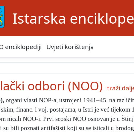
Istarska enciklope
O enciklopediji
Uvjeti korištenja
lački odbori (NOO)
traži dalje
)
,
organi vlasti NOP-a, ustrojeni 1941–45. na različi
kim, financ. i voj. postajama, u Istri je već tijekom
m nicali NOO-i. Prvi seoski NOO osnovan je u Štinj
u bili poznati antifašisti koji su se isticali u brodo