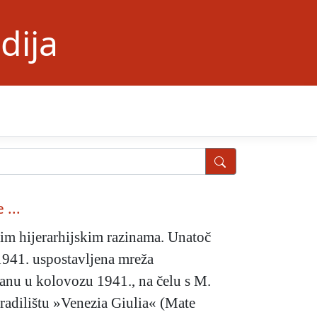
dija
 ...
tim hijerarhijskim razinama. Unatoč
 1941. uspostavljena mreža
anu u kolovozu 1941., na čelu s M.
gradilištu »Venezia Giulia« (Mate