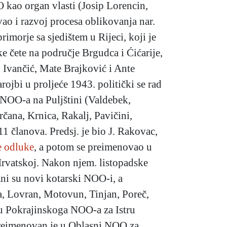
 kao organ vlasti (Josip Lorencin,
ao i razvoj procesa oblikovanja nar.
morje sa sjedištem u Rijeci, koji je
e čete na područje Brgudca i Ćićarije,
 Ivančić, Mate Brajković i Ante
jbi u proljeće 1943. politički se rad
t NOO-a na Puljštini (Valdebek,
čana, Krnica, Rakalj, Pavičini,
1 članova. Predsj. je bio J. Rakovac,
e odluke
, a potom se preimenovao u
 Hrvatskoj. Nakon njem. listopadske
ni su novi kotarski NOO-i, a
ija, Lovran, Motovun, Tinjan, Poreč,
ku Pokrajinskoga NOO-a za Istru
preimenovan je u Oblasni NOO za