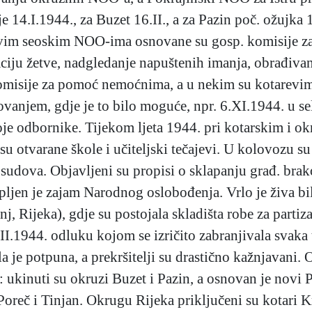
14.I.1944., za Buzet 16.II., a za Pazin poč. ožujka 
 svim seoskim NOO-ima osnovane su gosp. komisije za
ciju žetve, nadgledanje napuštenih imanja, obrađivanj
 komisije za pomoć nemoćnima, a u nekim su kotarevim
ovanjem, gdje je to bilo moguće, npr. 6.XI.1944. u se
svoje odbornike. Tijekom ljeta 1944. pri kotarskim 
su otvarane škole i učiteljski tečajevi. U kolovozu su
 sudova. Objavljeni su propisi o sklapanju građ. bra
upljen je zajam Narodnog oslobođenja. Vrlo je živa bil
, Rijeka), gdje su postojala skladišta robe za partiz
III.1944. odluku kojom se izričito zabranjivala svaka
a je potpuna, a prekršitelji su drastično kažnjavan
 ukinuti su okruzi Buzet i Pazin, a osnovan je novi P
reč i Tinjan. Okrugu Rijeka priključeni su kotari K