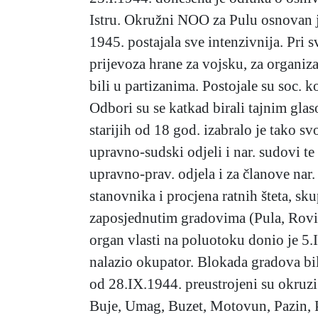
Istru. Okružni NOO za Pulu osnovan je 
1945. postajala sve intenzivnija. Pri
prijevoza hrane za vojsku, za organiza
bili u partizanima. Postojale su soc.
Odbori su se katkad birali tajnim glas
starijih od 18 god. izabralo je tako 
upravno-sudski odjeli i nar. sudovi te 
upravno-prav. odjela i za članove nar.
stanovnika i procjena ratnih šteta, sk
zaposjednutim gradovima (Pula, Rovinj
organ vlasti na poluotoku donio je 5.
nalazio okupator. Blokada gradova bil
od 28.IX.1944. preustrojeni su okruzi:
Buje, Umag, Buzet, Motovun, Pazin, Po