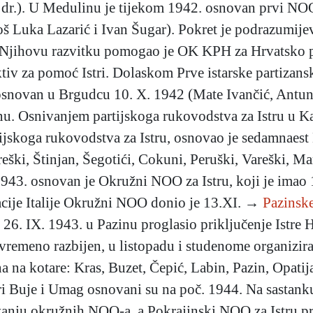
i dr.). U Medulinu je tijekom 1942. osnovan prvi NOO
oš Luka Lazarić i Ivan Šugar). Pokret je podrazumijev
e. Njihovu razvitku pomogao je OK KPH za Hrvatsko pri
tiv za pomoć Istri. Dolaskom Prve istarske partizansk
e osnovan u Brgudcu 10. X. 1942 (Mate Ivančić, Antun
. Osnivanjem partijskoga rukovodstva za Istru u Karo
rtijskoga rukovodstva za Istru, osnovao je sedamnaes
ški, Štinjan, Šegotići, Cokuni, Peruški, Vareški, Mar
1943. osnovan je Okružni NOO za Istru, koji je imao 1
acije Italije Okružni NOO donio je 13.XI. →
Pazinsk
i 26. IX. 1943. u Pazinu proglasio priključenje Istre
vremeno razbijen, u listopadu i studenome organizira
jena na kotare: Kras, Buzet, Čepić, Labin, Pazin, Opat
ari Buje i Umag osnovani su na poč. 1944. Na sastan
ivanju okružnih NOO-a, a Pokrajinski NOO za Istru 