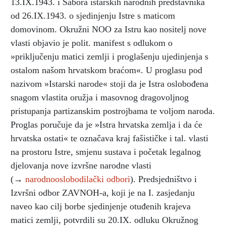
13.IX.1943. i Sabora istarskih narodnih predstavnika
od 26.IX.1943. o sjedinjenju Istre s maticom
domovinom. Okružni NOO za Istru kao nositelj nove
vlasti objavio je polit. manifest s odlukom o
»priključenju matici zemlji i proglašenju ujedinjenja s
ostalom našom hrvatskom braćom«. U proglasu pod
nazivom »Istarski narode« stoji da je Istra oslobođena
snagom vlastita oružja i masovnog dragovoljnog
pristupanja partizanskim postrojbama te voljom naroda.
Proglas poručuje da je »Istra hrvatska zemlja i da će
hrvatska ostati« te označava kraj fašističke i tal. vlasti
na prostoru Istre, smjenu sustava i početak legalnog
djelovanja nove izvršne narodne vlasti
(→
narodnooslobodilački odbori
). Predsjedništvo i
Izvršni odbor ZAVNOH-a, koji je na I. zasjedanju
naveo kao cilj borbe sjedinjenje otuđenih krajeva
matici zemlji, potvrdili su 20.IX. odluku Okružnog