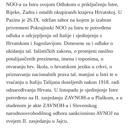
NOO-a za Istru svojom Odlukom o priključenju Istre,
Rijeke, Zadra i ostalih okupiranih krajeva Hrvatskoj. U
Pazinu je 26.IX. održan sabor na kojem je izabran
privremeni Pokrajinski NOO za Istru te potvrđena
odluka o odcjepljenju od Italije i sjedinjenju s
Hrvatskom i Jugoslavijom. Donesene su i odluke o
ukidanju tal. fašističkih zakona, o promjeni nasilno
potalijančenih prezimena, imena i toponima, o
otvaranju hrv. škola, o hrvatskom jeziku u crkvi, o
priznavanju nacionalnih prava tal. manjini u Istri te o
vraćanju u Italiju Talijana doseljenih nakon 1918. radi
odnarođivanja Hrvata. U listopadu je sjedinjenje Istre
potvrđeno na II. zasjedanju ZAVNOH-a u Plaškom, a u
studenom je akte ZAVNOH-a i Slovenskog
narodnoosvobodilnog odbora sankcionirao AVNOJ na
svojem II. zasjedanju u Jajcu.