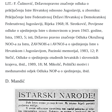
LIT.: F. Čulinović, Državnopravno značenje odluka o
priključenju Istre Hrvatskoj odnosno Jugoslaviji, u zborniku:
Priključenje Istre Federativnoj Državi Hrvatskoj u Demokratskoj
Federativnoj Jugoslaviji, Rijeka 1968; H. Sirotković, Povijesne
odluke o ujedinjenju Istre s domovinom u jesen 1943. godine,
Istra, 1983, 5; isti, Državno pravno značenje Odluka Okružnog
NOO-a za Istru, ZAVNOH-a i AVNOJ-a o sjedinjenju Istre s
Hrvatskom i Jugoslavijom, Pazinski memorijal, 1983, 12; P.
Strčić, Odluke o sjedinjenju otuđenih hrvatskih i slovenskih
krajeva, ibid., 1989, 18; M. Mikolić, Politički motivi i
međunarodni odjek Odluka NOP-a o sjedinjenju, ibid.
D. Mandić