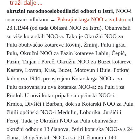
traži dalje ...
okružni narodnooslobodilački odbori u Istri
,
NOO-i
osnovani odlukom →
Pokrajinskoga NOO-a za Istru
od
23.I.1944 (od tada Oblasni NOO za Istru). Obuhvaćali
su više kotarskih NOO-a. Tako je Okružni NOO za
Pulu obuhvaćao kotareve Rovinj, Žminj, Pulu i grad
Pulu, Okružni NOO za Pazin kotareve Labin, Čepić,
Pazin, Tinjan i Poreč, Okružni NOO za Buzet kotareve
Kastav, Lovran, Kras, Buzet, Motovun i Buje. Potkraj
kolovoza 1944. preustrojem Kotarskoga NOO-a za
Pulu osnovana su dva kotarska NOO-a: za Pulu i za
Prodol. U novi kotar pripali su općinski NOO-i:
Krnica, Divšići i Barban, dok su Kotarski NOO za Pulu
činili općinski NOO-i Medulin, Loborika, Juršići i
Peroj. Tada je Okružni NOO za Pulu obuhvaćao:
okružni odbor s 13 članova, četiri kotarska NOO-a s 24
člana, 18 općinskih NOO-a sa 101 članom i 140