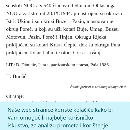
seoskih NOO-a s 540 članova. Odlukom Oblasnoga
NOO-a za Istru od 28.IX.1944. preustrojeni su okruzi u
Istri. Ukinuti su okruzi Buzet i Pazin, a osnovan je
okrug Poreč, u koji su ušli kotari Buje, Umag, Buzet,
Motovun, Pazin, Poreč i Tinjan. Okrugu Rijeka
priključeni su kotari Kras i Čepić, dok su okrugu Pula
priključeni kotar Labin te otoci Cres i Lošinj.
LIT.: D. Diminić, Istra u partizanskom notesu, Pula 1986.
H. Buršić
članak preuzet iz tiskanog izdanja 2005.
Citiranje:
okružni narodnooslobodilački odbori u Istri.
Istarska
enciklopedija (2005), mrežno izdanje.
Leksikografski zavod
Naše web stranice koriste kolačiće kako bi
Miroslav Krleža, 2026. Pristupljeno 6.8.2026.
Vam omogućili najbolje korisničko
<https://istra.lzmk.hr/clanak/okruzni-narodnooslobodilacki-
iskustvo, za analizu prometa i korištenje
odbori-u-istri>.