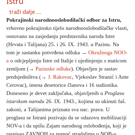
Istru
traži dalje ...
Pokrajinski narodnooslobodilački odbor za Istru
,
vrhovno pokrajinsko tijelo narodnooslobodilačke vlasti,
osnovano na zasjedanju predstavnika naroda Istre
(Hrvata i Talijana) 25. i 26. IX. 1943. u Pazinu. Na
tom je sastanku potvrđena odluka →
Okružnoga NOO-
a
o odcjepljenju Istre od Italije i ujedinjenju s maticom
zemljom (→
Pazinske odluke
). Objavljen je sastav
predsjedništva (→
J. Rakovac
, Vjekoslav Stranić i Ante
Cerovac), imena desetorice članova i 16 sudionika.
Doneseno je devet zaključaka, objavljenih u
Proglasu
istarskom narodu
26. IX. 1943., kojima su ukinuti faš.
zakoni, a Talijanima priznata sva nac. prava. U
proglasu se Istrani pozivaju da se odazovu mobilizaciji
NOV-a i da upišu Zajam narodnog oslobođenja, koji je
raspisao ZAVNOH za pomoć stradalima u NOB-u.