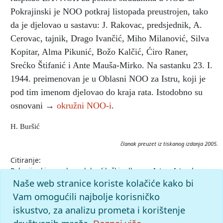
Pokrajinski je NOO potkraj listopada preustrojen, tako
da je djelovao u sastavu: J. Rakovac, predsjednik, A.
Cerovac, tajnik, Drago Ivančić, Miho Milanović, Silva
Kopitar, Alma Pikunić, Božo Kalčić, Ćiro Raner,
Srećko Štifanić i Ante Mauša-Mirko. Na sastanku 23. I.
1944. preimenovan je u Oblasni NOO za Istru, koji je
pod tim imenom djelovao do kraja rata. Istodobno su
osnovani →
okružni NOO-i
.
H. Buršić
članak preuzet iz tiskanog izdanja 2005.
Citiranje:
Pokrajinski narodnooslobodilački odbor za Istru.
Istarska
enciklopedija (2005), mrežno izdanje.
Leksikografski zavod
Naše web stranice koriste kolačiće kako bi
Miroslav Krleža, 2026. Pristupljeno 10.8.2026.
Vam omogućili najbolje korisničko
<https://istra.lzmk.hr/clanak/pokrajinski-
iskustvo, za analizu prometa i korištenje
narodnooslobodilacki-odbor-za-istru>.