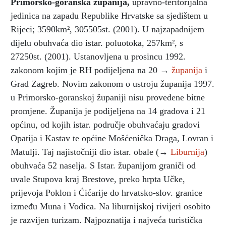
Primorsko-goranska županija
,
upravno-teritorijalna
jedinica na zapadu Republike Hrvatske sa sjedištem u
Rijeci; 3590km², 305505st. (2001). U najzapadnijem
dijelu obuhvaća dio istar. poluotoka, 257km², s
27250st. (2001). Ustanovljena u prosincu 1992.
zakonom kojim je RH podijeljena na 20 →
županija
i
Grad Zagreb. Novim zakonom o ustroju županija 1997.
u Primorsko-goranskoj županiji nisu provedene bitne
promjene. Županija je podijeljena na 14 gradova i 21
općinu, od kojih istar. područje obuhvaćaju gradovi
Opatija i Kastav te općine Mošćenička Draga, Lovran i
Matulji. Taj najistočniji dio istar. obale (→
Liburnija
)
obuhvaća 52 naselja. S Istar. županijom graniči od
uvale Stupova kraj Brestove, preko hrpta Učke,
prijevoja Poklon i Ćićarije do hrvatsko-slov. granice
između Muna i Vodica. Na liburnijskoj rivijeri osobito
je razvijen turizam. Najpoznatija i najveća turistička