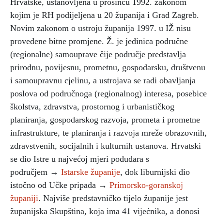
Hrvatske, ustanovljena u prosincu 1992. zakonom
kojim je RH podijeljena u 20 županija i Grad Zagreb.
Novim zakonom o ustroju županija 1997. u IŽ nisu
provedene bitne promjene. Ž. je jedinica područne
(regionalne) samouprave čije područje predstavlja
prirodnu, povijesnu, prometnu, gospodarsku, društvenu
i samoupravnu cjelinu, a ustrojava se radi obavljanja
poslova od područnoga (regionalnog) interesa, posebice
školstva, zdravstva, prostornog i urbanističkog
planiranja, gospodarskog razvoja, prometa i prometne
infrastrukture, te planiranja i razvoja mreže obrazovnih,
zdravstvenih, socijalnih i kulturnih ustanova. Hrvatski
se dio Istre u najvećoj mjeri podudara s
područjem →
Istarske županije
, dok liburnijski dio
istočno od Učke pripada →
Primorsko-goranskoj
županiji
. Najviše predstavničko tijelo županije jest
županijska Skupština, koja ima 41 vijećnika, a donosi