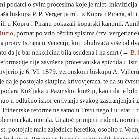
ni podatci o svim procesima koje je mlet. inkvizicij
staša biskupa P. P. Vergerija ml. iz Kopra i Pirana, ali
ih u Kopru i Piranu pokazali koparski kanonik Anniba
Muzio
, poznat po vrlo oštrim spisima (tzv. vergeriane
a protiv Istrana u Veneciji, koji obuhvaća više od dva
ato da je bar nekolicina bila osuđena i na smrt (→
B. 
formacije nije završena protestantska epizoda u Istri
povjerio je 6. VI. 1579. veronskom biskupu A. Valieru
 da je postojala skupina krivovjeraca, te da su čvrste
spodara Kožljaka u Pazinskoj knežiji, kao i da je bilo
renuo u odlučno iskorjenjivanje svakog zastranjenja i
e Tridentske reforme ne samo u Trstu nego i u istar. i
emima kat. morala. Unatoč primjeni trident. normi u 
st. postojale male zajednice heretika, osobito u Vodnj
e biskupije. Pretpostavlja se da je bio velik broj sve