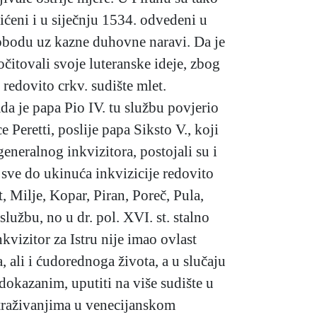
ćeni i u siječnju 1534. odvedeni u
lobodu uz kazne duhovne naravi. Da je
čitovali svoje luteranske ideje, zbog
 redovito crkv. sudište mlet.
da je papa Pio IV. tu službu povjerio
 Peretti, poslije papa Siksto V., koji
eneralnog inkvizitora, postojali su i
a sve do ukinuća inkvizicije redovito
, Milje, Kopar, Piran, Poreč, Pula,
lužbu, no u dr. pol. XVI. st. stalno
kvizitor za Istru nije imao ovlast
 ali i ćudorednoga života, a u slučaju
 dokazanim, uputiti na više sudište u
istraživanjima u venecijanskom