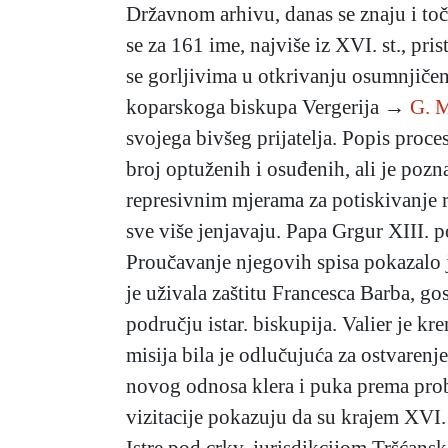
Državnom arhivu, danas se znaju i toč
se za 161 ime, najviše iz XVI. st., pri
se gorljivima u otkrivanju osumnjičen
koparskoga biskupa Vergerija →
G. 
svojega bivšeg prijatelja. Popis proces
broj optuženih i osuđenih, ali je pozn
represivnim mjerama za potiskivanje re
sve više jenjavaju. Papa Grgur XIII. 
Proučavanje njegovih spisa pokazalo je
je uživala zaštitu Francesca Barba, go
području istar. biskupija. Valier je k
misija bila je odlučujuća za ostvarenj
novog odnosa klera i puka prema probl
vizitacije pokazuju da su krajem XVI. 
Istre pod crkv. jurisdikcijom Tršćansk