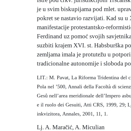
je u svim biskupijama pod mlet. uprav
pokret se nastavio razvijati. Kad su u 
manifestacije protestantsko-reformisti
Ferdinand uz pomoć svojih savjetnika
suzbiti krajem XVI. st. Habsburška po
zemljama imala je protutežu u potpor
tradicionalne autonomije i sloboda po
LIT.: M. Pavat, La Riforma Tridentina del cl
Pola nel ’500, Annali della Facoltà di scien
Gesů nell’area meridionale dell’Impero asbu
e il ruolo dei Gesuiti, Atti CRS, 1999, 29; L
inkvizitora, Annales, 2001, 11, 1.
Lj. A. Maračić, A. Miculian