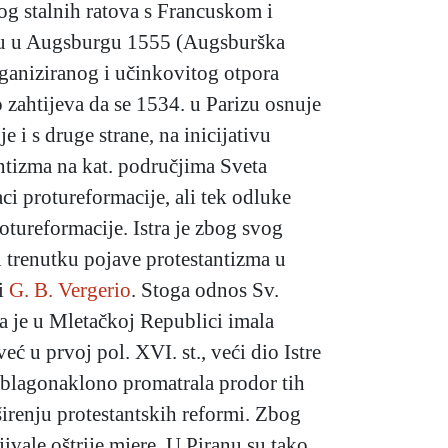
og stalnih ratova s Francuskom i
oru u Augsburgu 1555 (Augsburška
rganiziranog i učinkovitog otpora
 zahtijeva da se 1534. u Parizu osnuje
e i s druge strane, na inicijativu
ntizma na kat. područjima Sveta
ci protureformacije, ali tek odluke
otureformacije. Istra je zbog svog
 u trenutku pojave protestantizma u
i
G. B. Vergerio
. Stoga odnos Sv.
ja je u Mletačkoj Republici imala
već u prvoj pol. XVI. st., veći dio Istre
e blagonaklono promatrala prodor tih
 širenju protestantskih reformi. Zbog
jivale oštrije mjere. U Piranu su tako