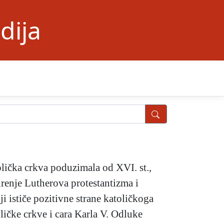
dija
tolička crkva poduzimala od XVI. st.,
irenje Lutherova protestantizma i
ji ističe pozitivne strane katoličkoga
ičke crkve i cara Karla V. Odluke