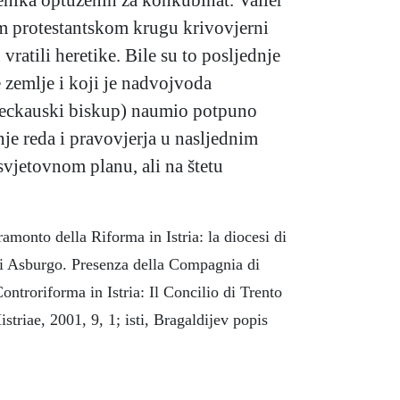
om protestantskom krugu krivovjerni
vratili heretike. Bile su to posljednje
e zemlje i koji je nadvojvoda
 seckauski biskup) naumio potpuno
je reda i pravovjerja u nasljednim
vjetovnom planu, ali na štetu
amonto della Riforma in Istria: la diocesi di
 gli Asburgo. Presenza della Compagnia di
ntroriforma in Istria: Il Concilio di Trento
striae, 2001, 9, 1; isti, Bragaldijev popis