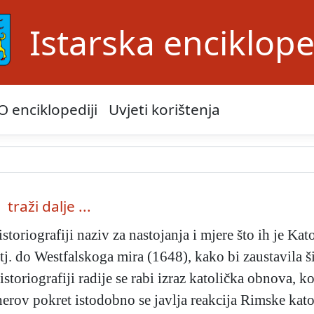
Istarska enciklope
O enciklopediji
Uvjeti korištenja
traži dalje ...
storiografiji naziv za nastojanja i mjere što ih je Ka
tj. do Westfalskoga mira (1648), kako bi zaustavila š
storiografiji radije se rabi izraz katolička obnova, ko
rov pokret istodobno se javlja reakcija Rimske katol