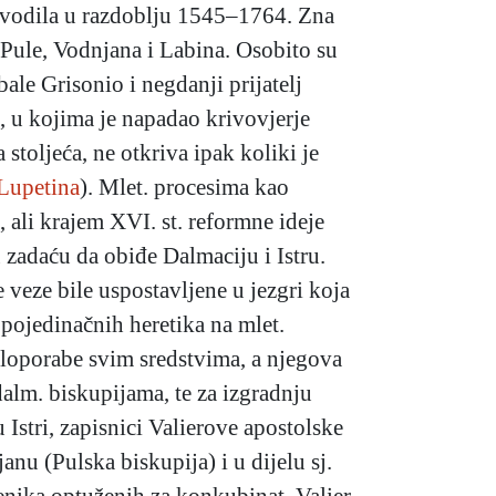
a vodila u razdoblju 1545–1764. Zna
 i Pule, Vodnjana i Labina. Osobito su
le Grisonio i negdanji prijatelj
), u kojima je napadao krivovjerje
 stoljeća, ne otkriva ipak koliki je
Lupetina
). Mlet. procesima kao
, ali krajem XVI. st. reformne ideje
 zadaću da obiđe Dalmaciju i Istru.
 veze bile uspostavljene u jezgri koja
 pojedinačnih heretika na mlet.
 zloporabe svim sredstvima, a njegova
 dalm. biskupijama, te za izgradnju
Istri, zapisnici Valierove apostolske
anu (Pulska biskupija) i u dijelu sj.
ćenika optuženih za konkubinat. Valier