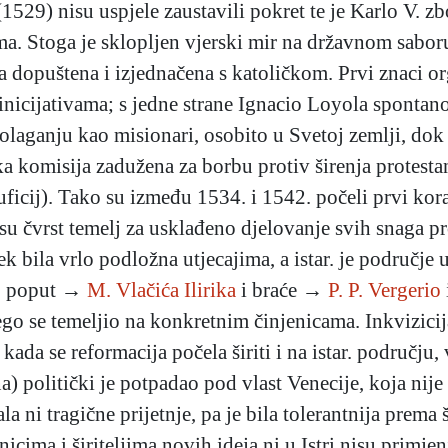
529) nisu uspjele zaustavili pokret te je Karlo V. zb
ma. Stoga je sklopljen vjerski mir na državnom sab
ra dopuštena i izjednačena s katoličkom. Prvi znaci o
inicijativama; s jedne strane Ignacio Loyola spontano
polaganju kao misionari, osobito u Svetoj zemlji, dok j
a komisija zadužena za borbu protiv širenja protesta
ficij). Tako su između 1534. i 1542. počeli prvi kora
u čvrst temelj za usklađeno djelovanje svih snaga pr
k bila vrlo podložna utjecajima, a istar. je područje
e, poput →
M. Vlačića Ilirika
i braće →
P. P. Vergerio
 nego se temeljio na konkretnim činjenicama. Inkvizici
kada se reformacija počela širiti i na istar. području, 
) politički je potpadao pod vlast Venecije, koja nij
la ni tragične prijetnje, pa je bila tolerantnija prema
cima i širiteljima novih ideja ni u Istri nisu primjen