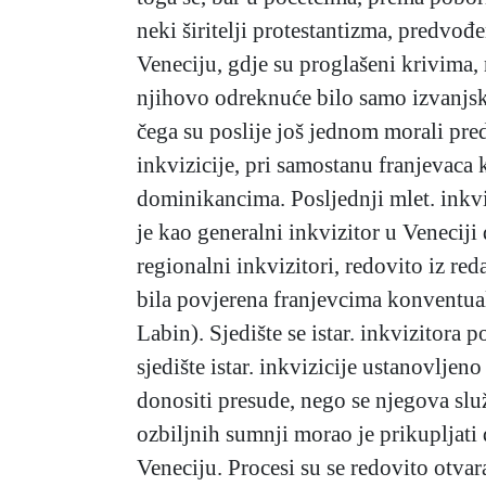
neki širitelji protestantizma, predv
Veneciju, gdje su proglašeni krivima,
njihovo odreknuće bilo samo izvanjska
čega su poslije još jednom morali pred 
inkvizicije, pri samostanu franjevaca 
dominikancima. Posljednji mlet. inkvizi
je kao generalni inkvizitor u Veneciji
regionalni inkvizitori, redovito iz red
bila povjerena franjevcima konventualc
Labin). Sjedište se istar. inkvizitora
sjedište istar. inkvizicije ustanovljen
donositi presude, nego se njegova slu
ozbiljnih sumnji morao je prikupljati d
Veneciju. Procesi su se redovito otva