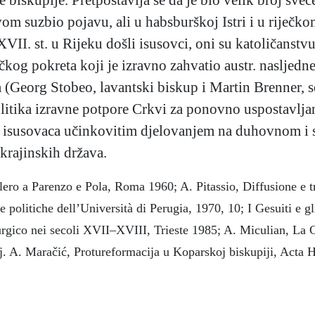
om suzbio pojavu, ali u habsburškoj Istri i u riječk
XVII. st. u Rijeku došli isusovci, oni su katoličanstvu 
čkog pokreta koji je izravno zahvatio austr. nasljedn
 (Georg Stobeo, lavantski biskup i Martin Brenner,
litika izravne potpore Crkvi za ponovno uspostavljan
i isusovaca učinkovitim djelovanjem na duhovnom i s
krajinskih država.
ero a Parenzo e Pola, Roma 1960; A. Pitassio, Diffusione e tr
ze politiche dell’Università di Perugia, 1970, 10; I Gesuiti e
rgico nei secoli XVII–XVIII, Trieste 1985; A. Miculian, La Co
j. A. Maračić, Protureformacija u Koparskoj biskupiji, Acta Hi