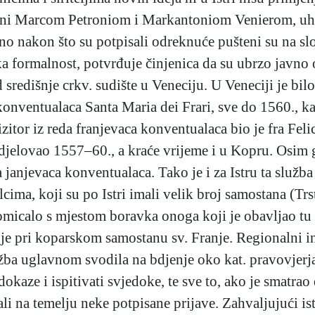
ođeni Marcom Petroniom i Markantoniom Venierom, uhi
 no nakon što su potpisali odreknuće pušteni su na s
 formalnost, potvrđuje činjenica da su ubrzo javno o
središnje crkv. sudište u Veneciju. U Veneciji je bilo
konventualaca Santa Maria dei Frari, sve do 1560., ka
tor iz reda franjevaca konventualaca bio je fra Felice
 djelovao 1557–60., a kraće vrijeme i u Kopru. Osim g
a janjevaca konventualaca. Tako je i za Istru ta služb
ima, koji su po Istri imali velik broj samostana (Trst
 pomicalo s mjestom boravka onoga koji je obavljao tu s
o je pri koparskom samostanu sv. Franje. Regionalni in
žba uglavnom svodila na bdjenje oko kat. pravovjerja,
okaze i ispitivati svjedoke, te sve to, ako je smatrao
rali na temelju neke potpisane prijave. Zahvaljujući 