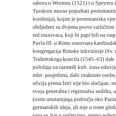
sabora u Wormsu (1521) i u Speyeru (1
Turskom morao popuštati protestanti
konfesija), kojim je protestantska vje
obilježeni su dvjema posve različitim 
red isusovaca, koji bi papi bili na ras
Pavla III. u Rimu osnovana kardinalsk
kongregacija Rimske inkvizicije (Sv. u
Tridentskoga koncila (1545–63) dale s
položaja na razmeđi kult. zona oduvije
mlet. posjedima, dalo istaknute osob
uficija prema Istri nije bio slučajan,
svoja generalna i regionalna sudišta, a 
(osim unutarnjega područja oko Pazina
germanskih ideja, ali nije u tome gleda
toga se, bar u početcima, prema poborni