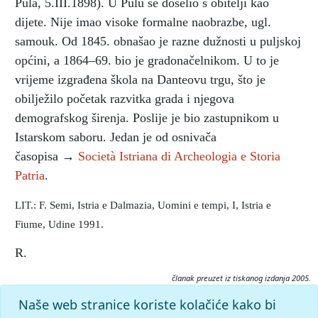
Pula, 5.III.1898). U Pulu se doselio s obitelji kao
dijete. Nije imao visoke formalne naobrazbe, ugl.
samouk. Od 1845. obnašao je razne dužnosti u puljskoj
općini, a 1864–69. bio je gradonačelnikom. U to je
vrijeme izgrađena škola na Danteovu trgu, što je
obilježilo početak razvitka grada i njegova
demografskog širenja. Poslije je bio zastupnikom u
Istarskom saboru. Jedan je od osnivača
časopisa →
Società Istriana di Archeologia e Storia
Patria
.
LIT.: F. Semi, Istria e Dalmazia, Uomini e tempi, I, Istria e
Fiume, Udine 1991.
R.
članak preuzet iz tiskanog izdanja 2005.
Citiranje:
Naše web stranice koriste kolačiće kako bi
Rizzi, Nicolò.
Istarska enciklopedija (2005), mrežno izdanje.