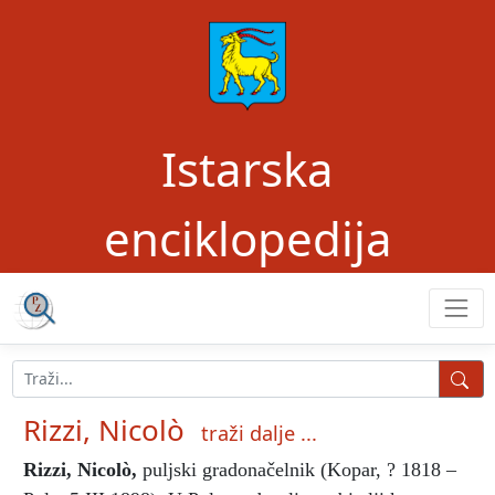
Istarska
enciklopedija
Rizzi, Nicolò
traži dalje ...
Rizzi, Nicolò
,
puljski gradonačelnik (Kopar, ? 1818 –