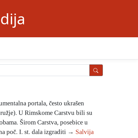
dija
entalna portala, često ukrašen
i oružje). U Rimskome Carstvu bili su
sobama. Širom Carstva, posebice u
a poč. I. st. dala izgraditi →
Salvija