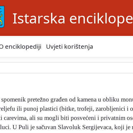
Istarska enciklope
O enciklopediji
Uvjeti korištenja
spomenik pretežno građen od kamena u obliku monum
ljefu ili punoj plastici (bitke, trofeji, zarobljenici 
 carevima, ali su mogli biti posvećeni i privatnim o
ci. U Puli je sačuvan Slavoluk Sergijevaca, koji je n