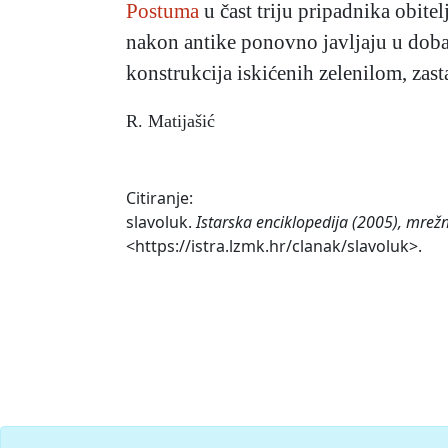
Postuma
u čast triju pripadnika obitel
nakon antike ponovno javljaju u doba
konstrukcija iskićenih zelenilom, zast
R. Matijašić
Citiranje:
slavoluk.
Istarska enciklopedija (2005), mrežn
<https://istra.lzmk.hr/clanak/slavoluk>.