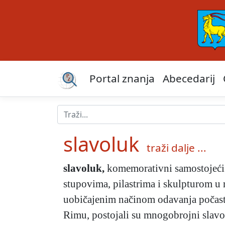
Portal znanja
Abecedarij
slavoluk
traži dalje ...
slavoluk
,
komemorativni samostojeći 
stupovima, pilastrima i skulpturom u re
uobičajenim načinom odavanja počasti
Rimu, postojali su mnogobrojni slavolu