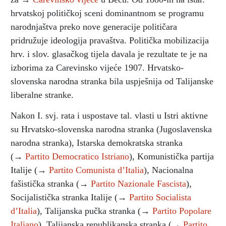
hrvatskoj političkoj sceni dominantnom se programu
narodnjaštva preko nove generacije političara
pridružuje ideologija pravaštva. Politička mobilizacija
hrv. i slov. glasačkog tijela davala je rezultate te je na
izborima za Carevinsko vijeće 1907. Hrvatsko-
slovenska narodna stranka bila uspješnija od Talijanske
liberalne stranke.
Nakon I. svj. rata i uspostave tal. vlasti u Istri aktivne
su Hrvatsko-slovenska narodna stranka (Jugoslavenska
narodna stranka), Istarska demokratska stranka
(→
Partito Democratico Istriano
), Komunistička partija
Italije (→
Partito Comunista d’Italia
), Nacionalna
fašistička stranka (→
Partito Nazionale Fascista
),
Socijalistička stranka Italije (→
Partito Socialista
d’Italia
), Talijanska pučka stranka (→
Partito Popolare
Italiano
), Talijanska republikanska stranka (→
Partito