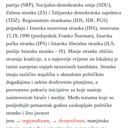
partija (SRP), Socijalno-demokratska unija (SDU),
Zelena stranka (ZS) i Talijanska demokratska zajednica
(TDZ). Regionalnim strankama (IDS, IDF, PGS)
pripadaju i Istarska nezavisna stranka (INS), osnovana
15.IX.1990 (predsjednik Franko Šturman), Istarska
pučka stranka (IPS) i Istarska liberalna stranka (ILS,
poslije Istarska stranka – IS). Manje stranke obično
stvaraju koalicije, a u najnovije vrijeme na lokalnoj je
razini zamjetan uspjeh nezavisnih kandidata. Stranke
imaju različita stajališta o aktualnim političkim
događajima i nekim društvenim pitanjima, a
povremeno pokreću inicijative za koje nastoje
zainteresirati birače i medije. Među temama koje su
posljednjih petnaestak godina zaokupljale političke
stranke i širu javnost
jesu →
regionalizam
, →
dvojezičnost
, manjinska