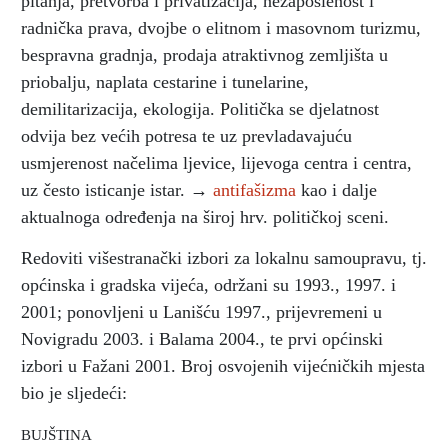
pitanja, pretvorba i privatizacija, nezaposlenost i
radnička prava, dvojbe o elitnom i masovnom turizmu,
bespravna gradnja, prodaja atraktivnog zemljišta u
priobalju, naplata cestarine i tunelarine,
demilitarizacija, ekologija. Politička se djelatnost
odvija bez većih potresa te uz prevladavajuću
usmjerenost načelima ljevice, lijevoga centra i centra,
uz često isticanje istar. →
antifašizma
kao i dalje
aktualnoga određenja na široj hrv. političkoj sceni.
Redoviti višestranački izbori za lokalnu samoupravu, tj.
općinska i gradska vijeća, održani su 1993., 1997. i
2001; ponovljeni u Lanišću 1997., prijevremeni u
Novigradu 2003. i Balama 2004., te prvi općinski
izbori u Fažani 2001. Broj osvojenih vijećničkih mjesta
bio je sljedeći:
BUJŠTINA