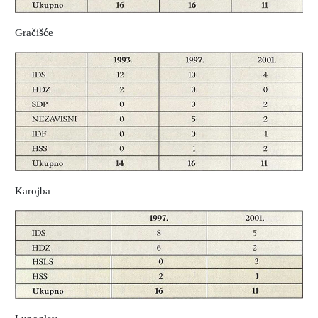
Gračišće
Karojba