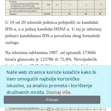
U 19 od 20 izbornih jedinica pobijedili su kandidati
IDS-a, a u jednoj kandidat HSNZ-a. U toj je izbornoj
jedinici kandidatura IDS-a povučena zbog formalnih
razloga.
Na izborima održanima 1997. od upisanih 173666
birača glasovalo je 125786 ili 72,4%. Nevrijedećih
listića bilo je 3517 (2,8%), a stranke i koalicije
Naše web stranice koriste kolačiće kako bi
ostvarile su sljedeće rezultate:
Vam omogućili najbolje korisničko
iskustvo, za analizu prometa i korištenje
društvenih mreža.
Doznaj više.
Prihvati