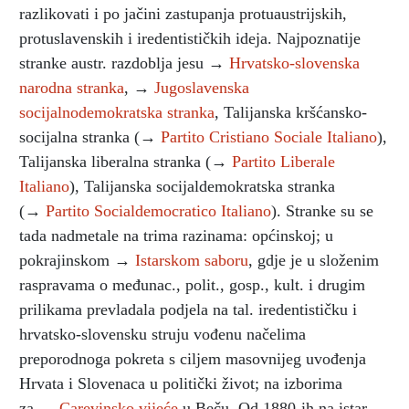
razlikovati i po jačini zastupanja protuaustrijskih,
protuslavenskih i iredentističkih ideja. Najpoznatije
stranke austr. razdoblja jesu →
Hrvatsko-slovenska
narodna stranka
, →
Jugoslavenska
socijalnodemokratska stranka
, Talijanska kršćansko-
socijalna stranka (→
Partito Cristiano Sociale Italiano
),
Talijanska liberalna stranka (→
Partito Liberale
Italiano
), Talijanska socijaldemokratska stranka
(→
Partito Socialdemocratico Italiano
). Stranke su se
tada nadmetale na trima razinama: općinskoj; u
pokrajinskom →
Istarskom saboru
, gdje je u složenim
raspravama o međunac., polit., gosp., kult. i drugim
prilikama prevladala podjela na tal. iredentističku i
hrvatsko-slovensku struju vođenu načelima
preporodnoga pokreta s ciljem masovnijeg uvođenja
Hrvata i Slovenaca u politički život; na izborima
za →
Carevinsko vijeće
u Beču. Od 1880-ih na istar.