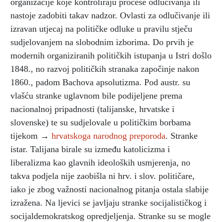
organizacije koje kontroliraju procese odlučivanja ili
nastoje zadobiti takav nadzor. Ovlasti za odlučivanje ili
izravan utjecaj na političke odluke u pravilu stječu
sudjelovanjem na slobodnim izborima. Do prvih je
modernih organiziranih političkih istupanja u Istri došlo
1848., no razvoj političkih stranaka započinje nakon
1860., padom Bachova apsolutizma. Pod austr. su
vlašću stranke uglavnom bile podijeljene prema
nacionalnoj pripadnosti (talijanske, hrvatske i
slovenske) te su sudjelovale u političkim borbama
tijekom →
hrvatskoga narodnog preporoda
. Stranke
istar. Talijana birale su između katolicizma i
liberalizma kao glavnih ideoloških usmjerenja, no
takva podjela nije zaobišla ni hrv. i slov. političare,
iako je zbog važnosti nacionalnog pitanja ostala slabije
izražena. Na ljevici se javljaju stranke socijalističkog i
socijaldemokratskog opredjeljenja. Stranke su se mogle