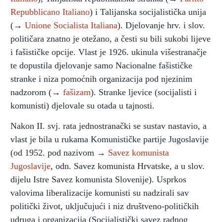
Repubblicano Italiano
) i Talijanska socijalistička unija
(→
Unione Socialista Italiana
). Djelovanje hrv. i slov.
političara znatno je otežano, a česti su bili sukobi lijeve
i fašističke opcije. Vlast je 1926. ukinula višestranačje
te dopustila djelovanje samo Nacionalne fašističke
stranke i niza pomoćnih organizacija pod njezinim
nadzorom (→
fašizam
). Stranke ljevice (socijalisti i
komunisti) djelovale su otada u tajnosti.
Nakon II. svj. rata jednostranački se sustav nastavio, a
vlast je bila u rukama Komunističke partije Jugoslavije
(od 1952. pod nazivom →
Savez komunista
Jugoslavije
, odn. Savez komunista Hrvatske, a u slov.
dijelu Istre Savez komunista Slovenije). Usprkos
valovima liberalizacije komunisti su nadzirali sav
politički život, uključujući i niz društveno-političkih
udruga i organizacija (Socijalistički savez radnog