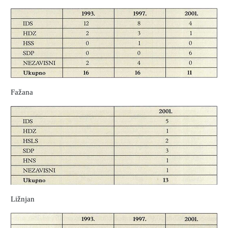
Fažana
Ližnjan