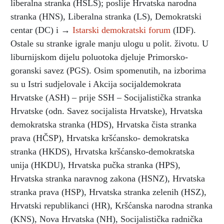
liberalna stranka (HSLS); poslije Hrvatska narodna
stranka (HNS), Liberalna stranka (LS), Demokratski
centar (DC) i →
Istarski demokratski forum
(IDF).
Ostale su stranke igrale manju ulogu u polit. životu. U
liburnijskom dijelu poluotoka djeluje Primorsko-
goranski savez (PGS). Osim spomenutih, na izborima
su u Istri sudjelovale i Akcija socijaldemokrata
Hrvatske (ASH) – prije SSH – Socijalistička stranka
Hrvatske (odn. Savez socijalista Hrvatske), Hrvatska
demokratska stranka (HDS), Hrvatska čista stranka
prava (HČSP), Hrvatska kršćansko- demokratska
stranka (HKDS), Hrvatska kršćansko-demokratska
unija (HKDU), Hrvatska pučka stranka (HPS),
Hrvatska stranka naravnog zakona (HSNZ), Hrvatska
stranka prava (HSP), Hrvatska stranka zelenih (HSZ),
Hrvatski republikanci (HR), Kršćanska narodna stranka
(KNS), Nova Hrvatska (NH), Socijalistička radnička