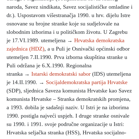
naroda, Savez sindikata, Savez socijalističke omladine i
dr.). Uspostavom višestranačja 1990. u hrv. dijelu Istre
osnovane su brojne stranke koje su sudjelovale na
slobodnim izborima i u političkom životu. U Zagrebu
je 17.VI.1989. utemeljena →
Hrvatska demokratska
zajednica (HDZ)
, a u Puli je Osnivački općinski odbor
utemeljen 7.II.1990. Prva izborna skupština stranke u
Puli održana je 6.X.1990. Regionalna
stranka →
Istarski demokratski sabor
(IDS) utemeljena
je 14.II.1990. →
Socijaldemokratska partija Hrvatske
(SDP), sljednica Saveza komunista Hrvatske kao Savez
komunista Hrvatske – Stranka demokratskih promjena,
a 1993. dobila je sadašnji naziv. U Istri je na izborima
1990. postigla najveći uspjeh. I druge stranke osnivale
su 1990. i 1991. svoje područne organizacije u Istri:
Hrvatska seljačka stranka (HSS), Hrvatska socijalno-