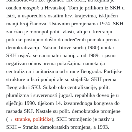
osuđen
maspok
u Hrvatskoj. Tom je prilikom iz SKH u
Istri, u usporedbi s ostalim hrv. krajevima, isključen
manji broj članova. Ustavnim promjenama 1974. SKH
zadržao je monopol polit. vlasti, ali je u kreiranju
politike postupno došlo do određenih pomaka prema
demokratizaciji. Nakon Titove smrti (1980) unutar
SKH osjeća se nacionalni naboj, a od 1989. i jasno
negativan odnos prema pokušajima nametanja
centralizma i unitarizma od strane Beograda. Partijske
strukture u Istri podupirale su stajališta SKH prema
Beogradu i SKJ. Sukob oko centralizacije, polit.
pluralizma i suverenosti jugosl. republika doveo je u
siječnju 1990. tijekom 14. izvanrednoga kongresa do
raspada SKJ. Nastale su polit. demokratske promjene
(→
stranke, političke
), SKH promijenio je naziv u
SKH – Stranka demokratskih promjena, a 1993.