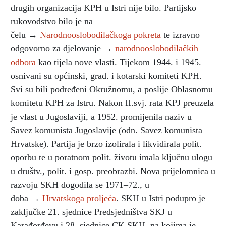
drugih organizacija KPH u Istri nije bilo. Partijsko
rukovodstvo bilo je na
čelu →
Narodnooslobodilačkoga pokreta
te izravno
odgovorno za djelovanje →
narodnooslobodilačkih
odbora
kao tijela nove vlasti. Tijekom 1944. i 1945.
osnivani su općinski, grad. i kotarski komiteti KPH.
Svi su bili podređeni Okružnomu, a poslije Oblasnomu
komitetu KPH za Istru. Nakon II.svj. rata KPJ preuzela
je vlast u Jugoslaviji, a 1952. promijenila naziv u
Savez komunista Jugoslavije (odn. Savez komunista
Hrvatske). Partija je brzo izolirala i likvidirala polit.
oporbu te u poratnom polit. životu imala ključnu ulogu
u društv., polit. i gosp. preobrazbi. Nova prijelomnica u
razvoju SKH dogodila se 1971–72., u
doba →
Hrvatskoga proljeća
. SKH u Istri podupro je
zaključke 21. sjednice Predsjedništva SKJ u
Karađorđevu i 28. sjednice CK SKH, na kojima je