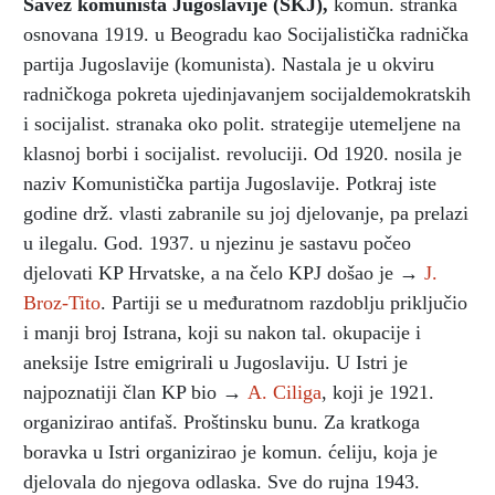
Savez komunista Jugoslavije (SKJ)
,
komun. stranka
osnovana 1919. u Beogradu kao Socijalistička radnička
partija Jugoslavije (komunista). Nastala je u okviru
radničkoga pokreta ujedinjavanjem socijaldemokratskih
i socijalist. stranaka oko polit. strategije utemeljene na
klasnoj borbi i socijalist. revoluciji. Od 1920. nosila je
naziv Komunistička partija Jugoslavije. Potkraj iste
godine drž. vlasti zabranile su joj djelovanje, pa prelazi
u ilegalu. God. 1937. u njezinu je sastavu počeo
djelovati KP Hrvatske, a na čelo KPJ došao je →
J.
Broz-Tito
. Partiji se u međuratnom razdoblju priključio
i manji broj Istrana, koji su nakon tal. okupacije i
aneksije Istre emigrirali u Jugoslaviju. U Istri je
najpoznatiji član KP bio →
A. Ciliga
, koji je 1921.
organizirao antifaš. Proštinsku bunu. Za kratkoga
boravka u Istri organizirao je komun. ćeliju, koja je
djelovala do njegova odlaska. Sve do rujna 1943.