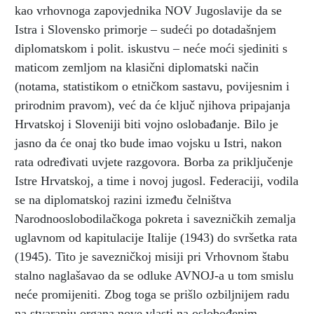
kao vrhovnoga zapovjednika NOV Jugoslavije da se
Istra i Slovensko primorje – sudeći po dotadašnjem
diplomatskom i polit. iskustvu – neće moći sjediniti s
maticom zemljom na klasični diplomatski način
(notama, statistikom o etničkom sastavu, povijesnim i
prirodnim pravom), već da će ključ njihova pripajanja
Hrvatskoj i Sloveniji biti vojno oslobađanje. Bilo je
jasno da će onaj tko bude imao vojsku u Istri, nakon
rata određivati uvjete razgovora. Borba za priključenje
Istre Hrvatskoj, a time i novoj jugosl. Federaciji, vodila
se na diplomatskoj razini između čelništva
Narodnooslobodilačkoga pokreta i savezničkih zemalja
uglavnom od kapitulacije Italije (1943) do svršetka rata
(1945). Tito je savezničkoj misiji pri Vrhovnom štabu
stalno naglašavao da se odluke AVNOJ-a u tom smislu
neće promijeniti. Zbog toga se prišlo ozbiljnijem radu
na stvaranju organa nove vlasti na oslobođenim