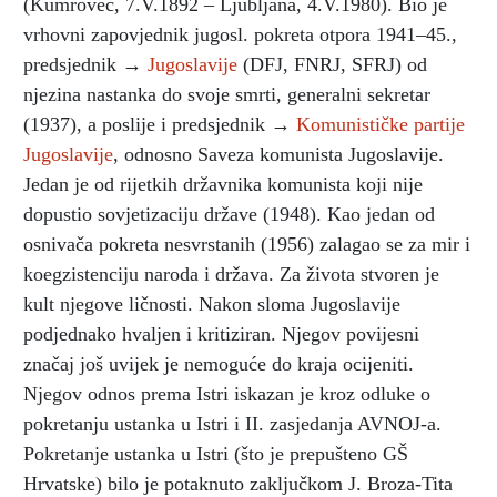
(Kumrovec, 7.V.1892 – Ljubljana, 4.V.1980). Bio je
vrhovni zapovjednik jugosl. pokreta otpora 1941–45.,
predsjednik →
Jugoslavije
(DFJ, FNRJ, SFRJ) od
njezina nastanka do svoje smrti, generalni sekretar
(1937), a poslije i predsjednik →
Komunističke partije
Jugoslavije
, odnosno Saveza komunista Jugoslavije.
Jedan je od rijetkih državnika komunista koji nije
dopustio sovjetizaciju države (1948). Kao jedan od
osnivača pokreta nesvrstanih (1956) zalagao se za mir i
koegzistenciju naroda i država. Za života stvoren je
kult njegove ličnosti. Nakon sloma Jugoslavije
podjednako hvaljen i kritiziran. Njegov povijesni
značaj još uvijek je nemoguće do kraja ocijeniti.
Njegov odnos prema Istri iskazan je kroz odluke o
pokretanju ustanka u Istri i II. zasjedanja AVNOJ-a.
Pokretanje ustanka u Istri (što je prepušteno GŠ
Hrvatske) bilo je potaknuto zaključkom J. Broza-Tita