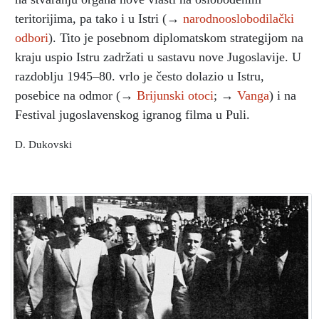
teritorijima, pa tako i u Istri (→
narodnooslobodilački
odbori
). Tito je posebnom diplomatskom strategijom na
kraju uspio Istru zadržati u sastavu nove Jugoslavije. U
razdoblju 1945–80. vrlo je često dolazio u Istru,
posebice na odmor (→
Brijunski otoci
; →
Vanga
) i na
Festival jugoslavenskog igranog filma u Puli.
D. Dukovski