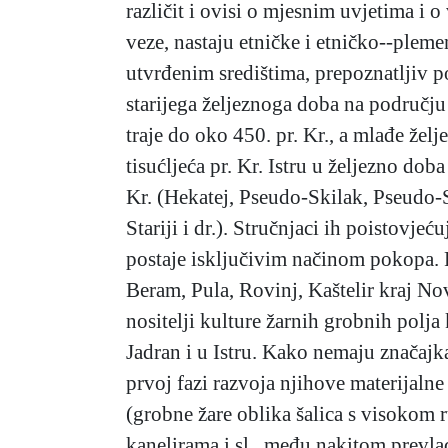
različit i ovisi o mjesnim uvjetima i 
veze, nastaju etničke i etničko--pleme
utvrđenim središtima, prepoznatljiv p
starijega željeznoga doba na području
traje do oko 450. pr. Kr., a mlađe želj
tisućljeća pr. Kr. Istru u željezno do
Kr. (Hekatej, Pseudo-Skilak, Pseudo-S
Stariji i dr.). Stručnjaci ih poistovjeć
postaje isključivim načinom pokopa. P
Beram, Pula, Rovinj, Kaštelir kraj Nov
nositelji kulture žarnih grobnih polj
Jadran i u Istru. Kako nemaju značajka
prvoj fazi razvoja njihove materijalne
(grobne žare oblika šalica s visokom
kanelirama i sl., među nakitom prevla