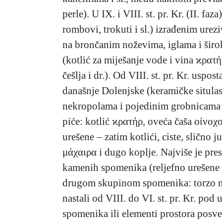
perle). U IX. i VIII. st. pr. Kr. (II. 
rombovi, trokuti i sl.) izrađenim urez
na brončanim noževima, iglama i širo
(kotlić za miješanje vode i vina ϰρατ
češlja i dr.). Od VIII. st. pr. Kr. us
današnje Dolenjske (keramičke situlast
nekropolama i pojedinim grobnicama na
piće: kotlić ϰρατήρ, oveća čaša οίνοχο
urešene – zatim kotlići, ciste, slično
μάχαιρα i dugo koplje. Najviše je pre
kamenih spomenika (reljefno urešene p
drugom skupinom spomenika: torzo mladi
nastali od VIII. do VI. st. pr. Kr. pod 
spomenika ili elementi prostora posve