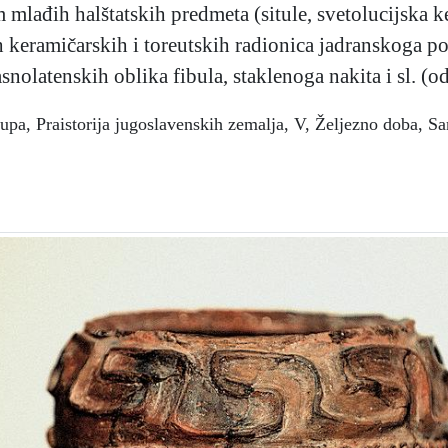
osim mlađih halštatskih predmeta (situle, svetolucijska 
 keramičarskih i toreutskih radionica jadranskoga pod
asnolatenskih oblika fibula, staklenoga nakita i sl. (od
rupa, Praistorija jugoslavenskih zemalja, V, Željezno doba, 