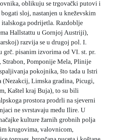
novnika, oblikuju se trgovački putovi i
o bogati sloj, nastanjen u kneževskim
 italskoga podrijetla. Razdoblje
ma Hallstattu u Gornjoj Austriji),
rskoj) razvija se u drugoj pol. I.
u grč. pisanim izvorima od VI. st. pr.
, Strabon, Pomponije Mela, Plinije
 spaljivanja pokojnika, što tada u Istri
a (Nezakcij, Limska gradina, Picugi,
, Kaštel kraj Buja), to su bili
lpskoga prostora prodrli na sjeverni
njaci ne svrstavaju među Ilire. U
značajke kulture žarnih grobnih polja
čnim krugovima, valovnicom,
lice
torques,
brončana puceta i koštane