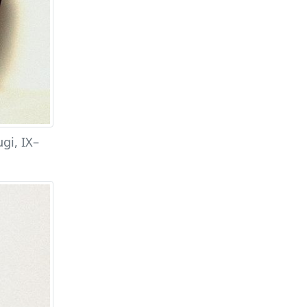
gi, IX–