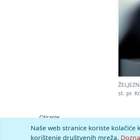
ŽELJEZNO
st. pr. 
Citiranje:
željezno doba.
Istarska enciklopedija (2005)
Naše web stranice koriste kolačiće 
<https://istra.lzmk.hr/clanak/zeljezno-dob
korištenje društvenih mreža.
Doznaj