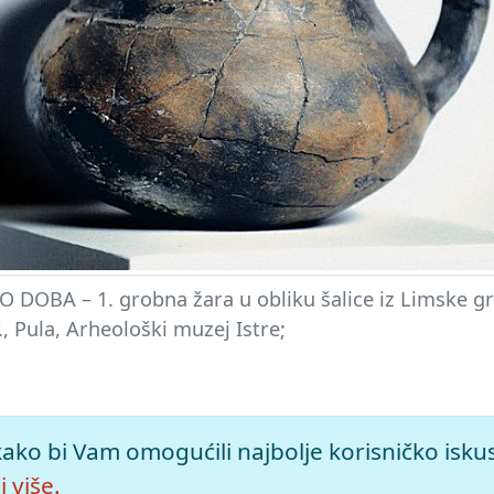
 DOBA – 1. grobna žara u obliku šalice iz Limske gr
Kr., Pula, Arheološki muzej Istre;
, mrežno izdanje.
Leksikografski zavod Miroslav Krleža, 2026. 
kako bi Vam omogućili najbolje korisničko isku
a>.
 više.