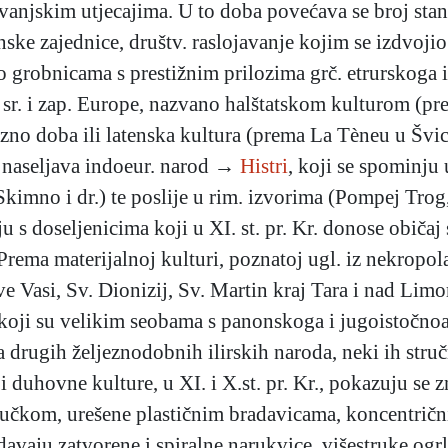
o vanjskim utjecajima. U to doba povećava se broj sta
nske zajednice, društv. raslojavanje kojim se izdvoji
o grobnicama s prestižnim prilozima grč. etrurskoga i
 sr. i zap. Europe, nazvano halštatskom kulturom (pre
ezno doba ili latenska kultura (prema La Tèneu u Švica
ba naseljava indoeur. narod →
Histri
, koji se spominju 
kimno i dr.) te poslije u rim. izvorima (Pompej Trog
uju s doseljenicima koji u XI. st. pr. Kr. donose običaj
rema materijalnoj kulturi, poznatoj ugl. iz nekropol
e Vasi, Sv. Dionizij, Sv. Martin kraj Tara i nad Limom
a koji su velikim seobama s panonskoga i jugoistočnoa
 drugih željeznodobnih ilirskih naroda, neki ih struč
 i duhovne kulture, u XI. i X.st. pr. Kr., pokazuju se 
 ručkom, urešene plastičnim bradavicama, koncentri
davaju zatvorene i spiralne narukvice, višestruke ogr