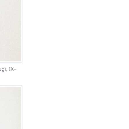
gi, IX–