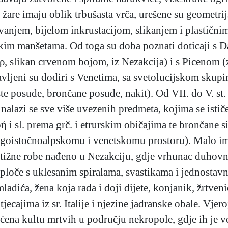
faza) žare imaju oblik trbušasta vrča, urešene su geomet
ivanjem, bijelom inkrustacijom, slikanjem i plastičnim
kim manšetama. Od toga su doba poznati doticaji s D
ήρ, slikan crvenom bojom, iz Nezakcija) i s Picenom 
postavljeni su dodiri s Venetima, sa svetolucijskom sku
e posude, brončane posude, nakit). Od VII. do V. st. p
lazi se sve više uvezenih predmeta, kojima se istič
ή i sl. prema grč. i etrurskim običajima te brončane 
 jugoistočnoalpskomu i venetskomu prostoru). Malo ima
stižne robe nađeno u Nezakciju, gdje vrhunac duhovn
loče s uklesanim spiralama, svastikama i jednostavni
ća, žena koja rađa i doji dijete, konjanik, žrtvenici
utjecajima iz sr. Italije i njezine jadranske obale. Vje
ćena kultu mrtvih u području nekropole, gdje ih je v