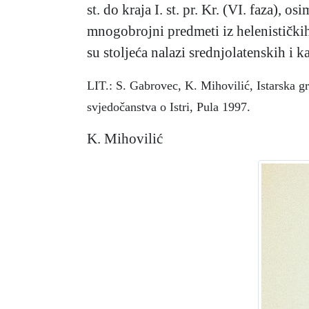
st. do kraja I. st. pr. Kr. (VI. faza), 
mnogobrojni predmeti iz helenističkih
su stoljeća nalazi srednjolatenskih i k
LIT.: S. Gabrovec, K. Mihovilić, Istarska g
svjedočanstva o Istri, Pula 1997.
K. Mihovilić