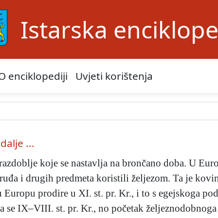
Istarska enciklope
O enciklopediji
Uvjeti korištenja
dalje ...
azdoblje koje se nastavlja na brončano doba. U Europi 
ruđa i drugih predmeta koristili željezom. Ta je kovi
a u Europu prodire u XI. st. pr. Kr., i to s egejskoga 
la se IX–VIII. st. pr. Kr., no početak željeznodobnog