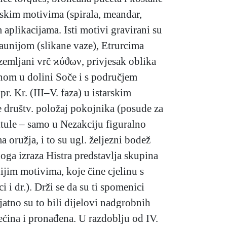
rijskim motivima (spirala, meandar,
 aplikacijama. Isti motivi gravirani su
aunijom (slikane vaze), Etrurcima
(zemljani vrč ϰύϑων,
privjesak oblika
pinom u dolini Soče i s područjem
r. Kr. (III–V. faza) u istarskim
e društv. položaj pokojnika (posude za
situle – samo u Nezakciju figuralno
 oružja, i to su ugl. željezni bodež
oga izraza Histra predstavlja skupina
jim motivima, koje čine cjelinu s
 i dr.). Drži se da su ti spomenici
rojatno su to bili dijelovi nadgrobnih
ećina i pronađena. U razdoblju od IV.