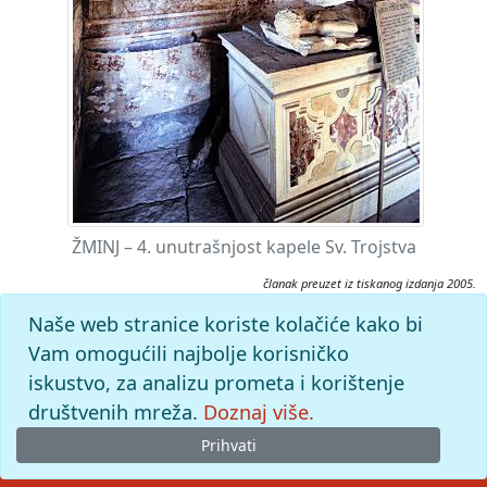
ŽMINJ – 4. unutrašnjost kapele Sv. Trojstva
članak preuzet iz tiskanog izdanja 2005.
Citiranje:
Naše web stranice koriste kolačiće kako bi
Žminj.
Istarska enciklopedija (2005), mrežno izdanje.
Vam omogućili najbolje korisničko
Leksikografski zavod Miroslav Krleža, 2026. Pristupljeno
iskustvo, za analizu prometa i korištenje
7.8.2026. <https://istra.lzmk.hr/clanak/zminj>.
društvenih mreža.
Doznaj više.
Prihvati
© 2026
Leksikografski zavod
Miroslav Krleža