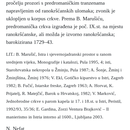
pročelju prozori s predromaničkim tranzenama
napravljenim od ranokršćanskih ulomaka; zvonik je
uklopljen u korpus crkve. Prema B. Marušiću,
predromanička crkva izgrađena je poč. IX.st. na mjestu
ranokršćanske, ali možda je izvorno ranokršćanska;
barokizirana 1729–43.
LIT.: B. Marušić, Istra i sjevernojadranski prostor u ranom
srednjem vijeku, Monografije i katalozi, Pula 1995, 4; isti,
Starohrvatska nekropola u Žminju, Pula 1987; A. Šonje, Žminj i
Žminjština, Žminj 1976; V. Ekl, Gotičko kiparstvo u Istri, Zagreb
1982; B. Fučić, Istarske freske, Zagreb 1963; A. Horvat, K.
Prijatelj, R. Matejčić, Barok u Hrvatskoj, 1982; V. Marković,
Jednobrodne crkve s parom kapela iz 17. i 18.st. u Istri, Peristil,
1992/93, 35/36; E. Gardina, Zorzi Ventura Brajković – Il
manierismo in Istria intorno al 1600., Ljubljana 2003.
N. Nefat