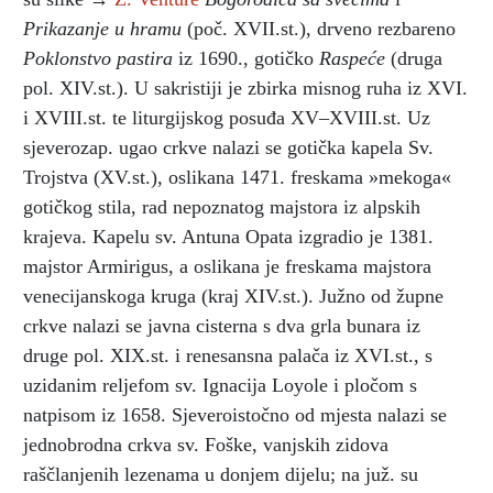
Prikazanje u hramu
(poč. XVII.st.), drveno rezbareno
Poklonstvo pastira
iz 1690., gotičko
Raspeće
(druga
pol. XIV.st.). U sakristiji je zbirka misnog ruha iz XVI.
i XVIII.st. te liturgijskog posuđa XV–XVIII.st. Uz
sjeverozap. ugao crkve nalazi se gotička kapela Sv.
Trojstva (XV.st.), oslikana 1471. freskama »mekoga«
gotičkog stila, rad nepoznatog majstora iz alpskih
krajeva. Kapelu sv. Antuna Opata izgradio je 1381.
majstor Armirigus, a oslikana je freskama majstora
venecijanskoga kruga (kraj XIV.st.). Južno od župne
crkve nalazi se javna cisterna s dva grla bunara iz
druge pol. XIX.st. i renesansna palača iz XVI.st., s
uzidanim reljefom sv. Ignacija Loyole i pločom s
natpisom iz 1658. Sjeveroistočno od mjesta nalazi se
jednobrodna crkva sv. Foške, vanjskih zidova
raščlanjenih lezenama u donjem dijelu; na juž. su