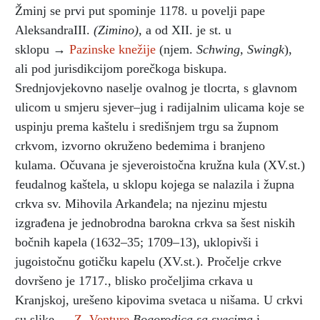
Žminj se prvi put spominje 1178. u povelji pape
AleksandraIII.
(Zimino),
a od XII. je st. u
sklopu →
Pazinske knežije
(njem.
Schwing, Swingk
),
ali pod jurisdikcijom porečkoga biskupa.
Srednjovjekovno naselje ovalnog je tlocrta, s glavnom
ulicom u smjeru sjever–jug i radijalnim ulicama koje se
uspinju prema kaštelu i središnjem trgu sa župnom
crkvom, izvorno okruženo bedemima i branjeno
kulama. Očuvana je sjeveroistočna kružna kula (XV.st.)
feudalnog kaštela, u sklopu kojega se nalazila i župna
crkva sv. Mihovila Arkanđela; na njezinu mjestu
izgrađena je jednobrodna barokna crkva sa šest niskih
bočnih kapela (1632–35; 1709–13), uklopivši i
jugoistočnu gotičku kapelu (XV.st.). Pročelje crkve
dovršeno je 1717., blisko pročeljima crkava u
Kranjskoj, urešeno kipovima svetaca u nišama. U crkvi
su slike →
Z. Venture
Bogorodica sa svecima
i