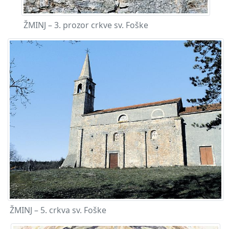
ŽMINJ – 3. prozor crkve sv. Foške
ŽMINJ – 5. crkva sv. Foške