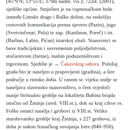
(45°9′N; 13°55′E; 379m nadm. vis.); 722st. (2001),
sjedište općine. Smješten je na vapnenačkom brdu
između Limske drage i Raške doline, na raskrižju
cestovnih komunikacija prema sjeveru (Pazin), jugu
(Svetvinčenat, Pula) te zap. (Kanfanar, Poreč) i ist.
(Barban, Labin, Pićan) istarskoj obali. Stanovnici se
bave tradicijskim i suvremenim poljodjelstvom,
stočarstvom (farme), malim poduzetništvom i
trgovinom. Sjedište je →
Čakavskog sabora
. Položaj
grada bio je naseljen u prapovijesti (gradina), a šire
područje u rimsko doba. U ranom sr. vijeku ondje se
naseljava slavensko stanovništvo, o čem svjedoči
manje biritualno groblje na lokalitetu Babina brajda
istočno od Žminja (sred. VIII.st.), dok su kraj crkve sv.
Foške ostatci naselja i grobovi iz VIII.st. Veliko
starohrvatsko groblje kraj Žminja, s 227 grobova, iz
doba je nakon franačkog osvajanja Istre (840–950).