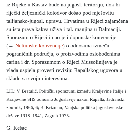
iz Rijeke u Kastav bude na jugosl. teritoriju, dok bi
riječki željeznički kolodvor došao pod mješovitu
talijansko-jugosl. upravu. Hrvatima u Rijeci zajamčena
su ista prava kakva uživa i tal. manjina u Dalmaciji.
Sporazum o Rijeci imao je i dopunske konvencije
(→
Nettunske konvencije
) o odnosima između
pograničnih područja, o proizvodima oslobođenima
carina i dr. Sporazumom o Rijeci Mussolinijeva je
vlada uspjela provesti reviziju Rapallskog ugovora u
skladu sa svojim interesima.
LIT.: V. Bratulić, Politički sporazumi između Kraljevine Italije i
Kraljevine SHS odnosno Jugoslavije nakon Rapalla, Jadranski
zbornik, 1966, 6; B. Krizman, Vanjska politika jugoslavenske
države 1918–1941, Zagreb 1975.
G. Kešac