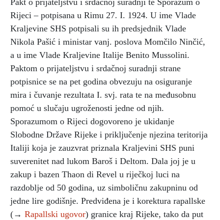
Pakt o prijateljstvu i srdačnoj suradnji te Sporazum o
Rijeci – potpisana u Rimu 27. I. 1924. U ime Vlade
Kraljevine SHS potpisali su ih predsjednik Vlade
Nikola Pašić i ministar vanj. poslova Momčilo Ninčić,
a u ime Vlade Kraljevine Italije Benito Mussolini.
Paktom o prijateljstvu i srdačnoj suradnji strane
potpisnice se na pet godina obvezuju na osiguranje
mira i čuvanje rezultata I. svj. rata te na međusobnu
pomoć u slučaju ugroženosti jedne od njih.
Sporazumom o Rijeci dogovoreno je ukidanje
Slobodne Države Rijeke i priključenje njezina teritorija
Italiji koja je zauzvrat priznala Kraljevini SHS puni
suverenitet nad lukom Baroš i Deltom. Dala joj je u
zakup i bazen Thaon di Revel u riječkoj luci na
razdoblje od 50 godina, uz simboličnu zakupninu od
jedne lire godišnje. Predviđena je i korektura rapallske
(→
Rapallski ugovor
) granice kraj Rijeke, tako da put