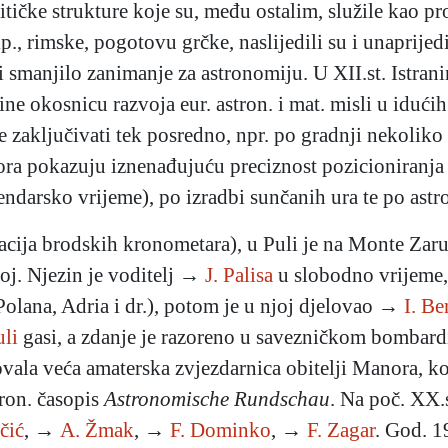
ičke strukture koje su, među ostalim, služile kao p
p., rimske, pogotovu grčke, naslijedili su i unaprijed
smanjilo zanimanje za astronomiju. U XII.st. Istra
ine okosnicu razvoja eur. astron. i mat. misli u idući
se zaključivati tek posredno, npr. po gradnji nekoliko
zora pokazuju iznenađujuću preciznost pozicioniranja
lendarsko vrijeme), po izradbi sunčanih ura te po as
cija brodskih kronometara), u Puli je na Monte Zaru
j. Njezin je voditelj →
J. Palisa
u slobodno vrijeme,
 Polana, Adria i dr.), potom je u njoj djelovao →
I. B
uli
gasi, a zdanje je razoreno u savezničkom bombardir
vala veća amaterska zvjezdarnica obitelji Manora, 
ron. časopis
Astronomische Rundschau
. Na poč. XX.
čić
, →
A. Žmak
, →
F. Dominko
, →
F. Zagar
. God. 1