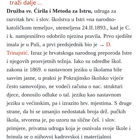
traži dalje ...
Družba sv. Ćirila i Metoda za Istru
,
udruga za
razvitak hrv. i slov. školstva u Istri »na narodno-
katoličkom temelju«, utemeljena 24.II.1893., kad je C.
i k. namjesništvo odobrilo njezina pravila. Prvo sjedište
imala je u Puli, a prvi predsjednik bio je →
D.
Trinajstić
. Izraz je hrvatskoga narodnog preporoda Istre
i njegovih prosvjetnih težnja. Iako su odredbe škol.
zakona iz 1869. o nastavnom jeziku u školama bile
sasvim jasne, u praksi je Pokrajinsko školsko vijeće
često samovoljno, ne vodeći računa o nac. strukturi
djece, donosilo odluke o tal. jeziku kao nastavnom
jeziku u većinskim, pa i izrazito hrv. mjestima. S druge
strane, da bi se umanjio nedostatak broja drž. pučkih
škola, stvorena je, po uzoru na slične češ. i slov.
primjere, privatna udruga koja je osnivala svoje škole i
brinula se o njihovoj kadrovskoj i materijalnoj