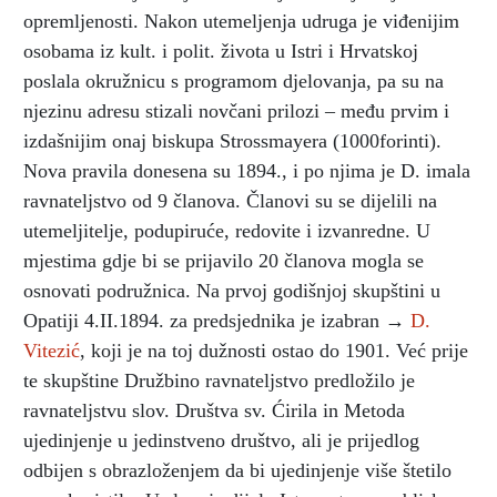
opremljenosti. Nakon utemeljenja udruga je viđenijim
osobama iz kult. i polit. života u Istri i Hrvatskoj
poslala okružnicu s programom djelovanja, pa su na
njezinu adresu stizali novčani prilozi – među prvim i
izdašnijim onaj biskupa Strossmayera (1000forinti).
Nova pravila donesena su 1894., i po njima je D. imala
ravnateljstvo od 9 članova. Članovi su se dijelili na
utemeljitelje, podupiruće, redovite i izvanredne. U
mjestima gdje bi se prijavilo 20 članova mogla se
osnovati podružnica. Na prvoj godišnjoj skupštini u
Opatiji 4.II.1894. za predsjednika je izabran →
D.
Vitezić
, koji je na toj dužnosti ostao do 1901. Već prije
te skupštine Družbino ravnateljstvo predložilo je
ravnateljstvu slov. Društva sv. Ćirila in Metoda
ujedinjenje u jedinstveno društvo, ali je prijedlog
odbijen s obrazloženjem da bi ujedinjenje više štetilo