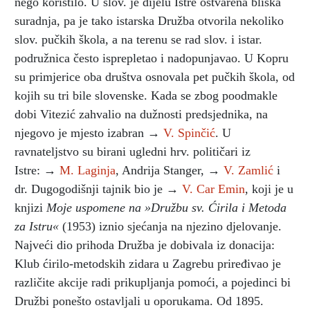
nego koristilo. U slov. je dijelu Istre ostvarena bliska
suradnja, pa je tako istarska Družba otvorila nekoliko
slov. pučkih škola, a na terenu se rad slov. i istar.
podružnica često isprepletao i nadopunjavao. U Kopru
su primjerice oba društva osnovala pet pučkih škola, od
kojih su tri bile slovenske. Kada se zbog poodmakle
dobi Vitezić zahvalio na dužnosti predsjednika, na
njegovo je mjesto izabran →
V. Spinčić
. U
ravnateljstvo su birani ugledni hrv. političari iz
Istre: →
M. Laginja
, Andrija Stanger, →
V. Zamlić
i
dr. Dugogodišnji tajnik bio je →
V. Car Emin
, koji je u
knjizi
Moje uspomene na »Družbu sv. Ćirila i Metoda
za Istru«
(1953) iznio sjećanja na njezino djelovanje.
Najveći dio prihoda Družba je dobivala iz donacija:
Klub ćirilo-metodskih zidara u Zagrebu priređivao je
različite akcije radi prikupljanja pomoći, a pojedinci bi
Družbi ponešto ostavljali u oporukama. Od 1895.