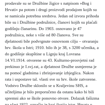
prodavale su se Družbine žigice s natpisom »Bog i
Hrvati« pa potom i drugi proizvodi prodajom kojih su
se namicala potrebna sredstva. Jedan od izvora prihoda
bile su i Družbine podružnice, članovi kojih su plaćali
godišnju članarinu. Do 1903. osnovano je 47
podružnica, neke s više od 80 članova. Sve su
djelatnosti bile podvrgnute osnovnom cilju – otvaranju
hrv. škola u Istri; 1910. bilo ih je 38, s 3200 učenika, a
do godišnje skupštine u Lignju kraj Lovrana
14.VI.1914. otvorene su 43. Kulturno-prosvjetni rad
prekinuo je I.svj.rat, a djelatnost Družbe usmjerena je
na pomoć gladnima i zbrinjavanje izbjeglica. Nakon
rata i uspostave tal. vlasti sve su hrv. škole zatvorene.
Vodstvo Družbe sklonilo se u Kraljevinu SHS, a
učiteljima je bilo preporučeno da ostanu kako bi bili
spremni ako se škole ponovno otvore. Dolazak fašizma
na vlast 1922. označio je kraj iluzija istar. Hrvata o