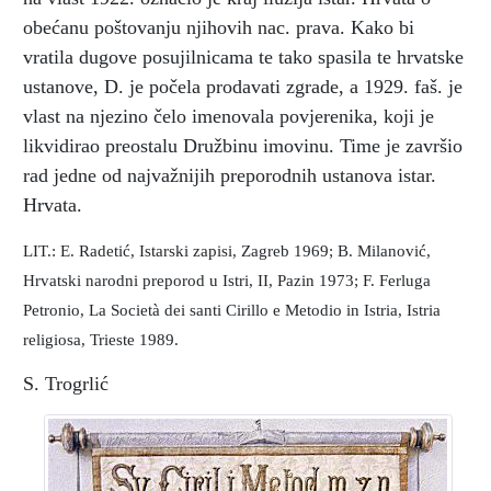
obećanu poštovanju njihovih nac. prava. Kako bi
vratila dugove posujilnicama te tako spasila te hrvatske
ustanove, D. je počela prodavati zgrade, a 1929. faš. je
vlast na njezino čelo imenovala povjerenika, koji je
likvidirao preostalu Družbinu imovinu. Time je završio
rad jedne od najvažnijih preporodnih ustanova istar.
Hrvata.
LIT.: E. Radetić, Istarski zapisi, Zagreb 1969; B. Milanović,
Hrvatski narodni preporod u Istri, II, Pazin 1973; F. Ferluga
Petronio, La Società dei santi Cirillo e Metodio in Istria, Istria
religiosa, Trieste 1989.
S. Trogrlić