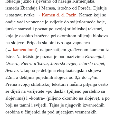
lokacija južno i sjeverno od naselja Kirmenjaka,
između Žbandaja i Marasa, istočno od Poreča. Djeluje
u sastavu tvrtke →
Kamen d. d. Pazin
. Kamen koji se
ondje vadi vapnenac je svijetle do svijetlosmeđe boje,
jurske starosti i poznat po svojoj stilolitskoj teksturi,
koja je osobito izražena pri okomitom piljenju blokova
na slojeve. Pripada skupini tvrdoga vapnenca
(→
kamenolomi
), najpoznatijem građevnom kamenu iz
Istre. Na tržištu je poznat je pod nazivima
Kirmenjak,
Orsera, Pietra d’Istria, Jezerski cvijet, Istarski cvijet,
Avorio
. Ukupna je debljina eksploatacijskih slojeva
22m, a debljina pojedinih slojeva od 0,2 do 1,4m.
Prema svojoj stilolitskoj teksturi i načinu piljenja često
se dijeli na varijetete »po daski« (piljeno paralelno sa
slojevima) i »kontra« (piljeno okomito na slojeve), a po
boji na tamni i svijetli. Tajna je njegovih izvanrednih
osobina u činjenici da pod utjecajem vremenskih