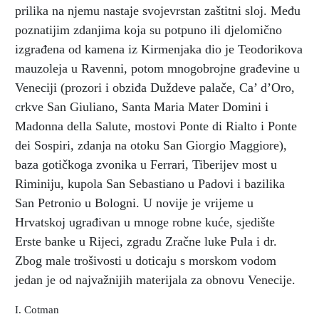
prilika na njemu nastaje svojevrstan zaštitni sloj. Među
poznatijim zdanjima koja su potpuno ili djelomično
izgrađena od kamena iz Kirmenjaka dio je Teodorikova
mauzoleja u Ravenni, potom mnogobrojne građevine u
Veneciji (prozori i obziđa Duždeve palače, Ca’ d’Oro,
crkve San Giuliano, Santa Maria Mater Domini i
Madonna della Salute, mostovi Ponte di Rialto i Ponte
dei Sospiri, zdanja na otoku San Giorgio Maggiore),
baza gotičkoga zvonika u Ferrari, Tiberijev most u
Riminiju, kupola San Sebastiano u Padovi i bazilika
San Petronio u Bologni. U novije je vrijeme u
Hrvatskoj ugrađivan u mnoge robne kuće, sjedište
Erste banke u Rijeci, zgradu Zračne luke Pula i dr.
Zbog male trošivosti u doticaju s morskom vodom
jedan je od najvažnijih materijala za obnovu Venecije.
I. Cotman