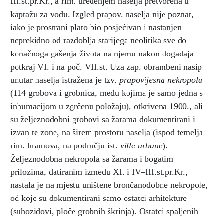
III.st.pr.Kr., a rim. uređenjem naselja pretvorena u
kaptažu za vodu. Izgled prapov. naselja nije poznat,
iako je prostrani plato bio posjećivan i nastanjen
neprekidno od razdoblja starijega neolitika sve do
konačnoga gašenja života na njemu nakon događaja
potkraj VI. i na poč. VII.st. Uza zap. obrambeni nasip
unutar naselja istražena je tzv.
prapovijesna nekropola
(114 grobova i grobnica, među kojima je samo jedna s
inhumacijom u zgrčenu položaju), otkrivena 1900., ali
su željeznodobni grobovi sa žarama dokumentirani i
izvan te zone, na širem prostoru naselja (ispod temelja
rim. hramova, na području ist.
ville urbane
).
Željeznodobna nekropola sa žarama i bogatim
prilozima, datiranim između XI. i IV–III.st.pr.Kr.,
nastala je na mjestu uništene brončanodobne nekropole,
od koje su dokumentirani samo ostatci arhitekture
(suhozidovi, ploče grobnih škrinja). Ostatci spaljenih