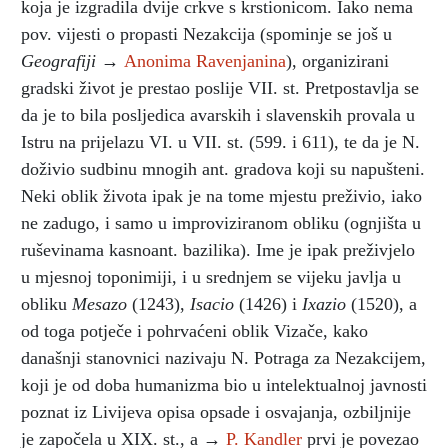
koja je izgradila dvije crkve s krstionicom. Iako nema
pov. vijesti o propasti Nezakcija (spominje se još u
Geografiji
→
Anonima Ravenjanina
), organizirani
gradski život je prestao poslije VII. st. Pretpostavlja se
da je to bila posljedica avarskih i slavenskih provala u
Istru na prijelazu VI. u VII. st. (599. i 611), te da je N.
doživio sudbinu mnogih ant. gradova koji su napušteni.
Neki oblik života ipak je na tome mjestu preživio, iako
ne zadugo, i samo u improviziranom obliku (ognjišta u
ruševinama kasnoant. bazilika). Ime je ipak preživjelo
u mjesnoj toponimiji, i u srednjem se vijeku javlja u
obliku
Mesazo
(1243),
Isacio
(1426) i
Ixazio
(1520), a
od toga potječe i pohrvaćeni oblik Vizače, kako
današnji stanovnici nazivaju N. Potraga za Nezakcijem,
koji je od doba humanizma bio u intelektualnoj javnosti
poznat iz Livijeva opisa opsade i osvajanja, ozbiljnije
je započela u XIX. st., a →
P. Kandler
prvi je povezao