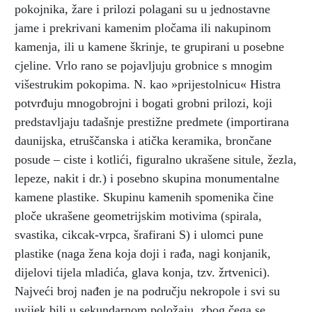
pokojnika, žare i prilozi polagani su u jednostavne
jame i prekrivani kamenim pločama ili nakupinom
kamenja, ili u kamene škrinje, te grupirani u posebne
cjeline. Vrlo rano se pojavljuju grobnice s mnogim
višestrukim pokopima. N. kao »prijestolnicu« Histra
potvrđuju mnogobrojni i bogati grobni prilozi, koji
predstavljaju tadašnje prestižne predmete (importirana
daunijska, etruščanska i atička keramika, brončane
posude – ciste i kotlići, figuralno ukrašene situle, žezla,
lepeze, nakit i dr.) i posebno skupina monumentalne
kamene plastike. Skupinu kamenih spomenika čine
ploče ukrašene geometrijskim motivima (spirala,
svastika, cikcak-vrpca, šrafirani S) i ulomci pune
plastike (naga žena koja doji i rađa, nagi konjanik,
dijelovi tijela mladića, glava konja, tzv. žrtvenici).
Najveći broj nađen je na području nekropole i svi su
uvijek bili u sekundarnom položaju, zbog čega se