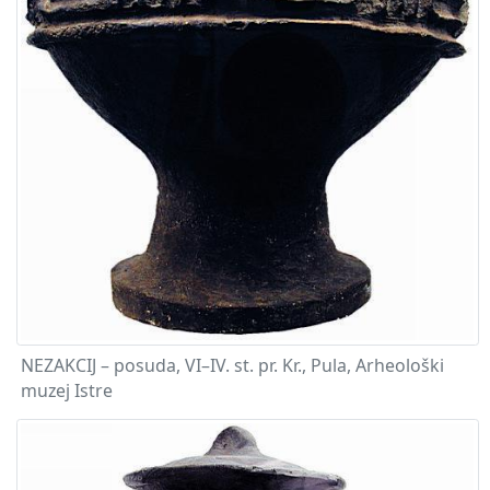
NEZAKCIJ – posuda, VI–IV. st. pr. Kr., Pula, Arheološki
muzej Istre