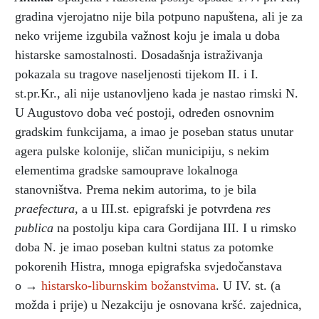
gradina vjerojatno nije bila potpuno napuštena, ali je za
neko vrijeme izgubila važnost koju je imala u doba
histarske samostalnosti. Dosadašnja istraživanja
pokazala su tragove naseljenosti tijekom II. i I.
st.pr.Kr., ali nije ustanovljeno kada je nastao rimski N.
U Augustovo doba već postoji, određen osnovnim
gradskim funkcijama, a imao je poseban status unutar
agera pulske kolonije, sličan municipiju, s nekim
elementima gradske samouprave lokalnoga
stanovništva. Prema nekim autorima, to je bila
praefectura,
a u III.st. epigrafski je potvrđena
res
publica
na postolju kipa cara Gordijana III. I u rimsko
doba N. je imao poseban kultni status za potomke
pokorenih Histra, mnoga epigrafska svjedočanstava
o →
histarsko-liburnskim božanstvima
. U IV. st. (a
možda i prije) u Nezakciju je osnovana kršć. zajednica,