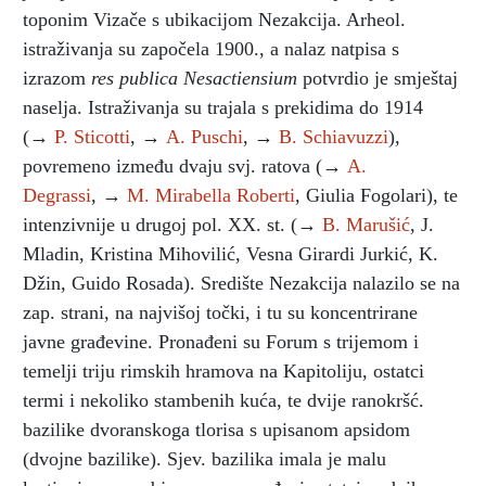
toponim Vizače s ubikacijom Nezakcija. Arheol.
istraživanja su započela 1900., a nalaz natpisa s
izrazom
res publica Nesactiensium
potvrdio je smještaj
naselja. Istraživanja su trajala s prekidima do 1914
(→
P. Sticotti
, →
A. Puschi
, →
B. Schiavuzzi
),
povremeno između dvaju svj. ratova (→
A.
Degrassi
, →
M. Mirabella Roberti
, Giulia Fogolari), te
intenzivnije u drugoj pol. XX. st. (→
B. Marušić
, J.
Mladin, Kristina Mihovilić, Vesna Girardi Jurkić, K.
Džin, Guido Rosada). Središte Nezakcija nalazilo se na
zap. strani, na najvišoj točki, i tu su koncentrirane
javne građevine. Pronađeni su Forum s trijemom i
temelji triju rimskih hramova na Kapitoliju, ostatci
termi i nekoliko stambenih kuća, te dvije ranokršć.
bazilike dvoranskoga tlorisa s upisanom apsidom
(dvojne bazilike). Sjev. bazilika imala je malu