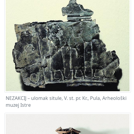
NEZAKCIJ – ulomak situle, V. st. pr. Kr., Pula, Arheološki
muzej Istre