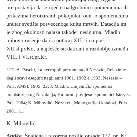
pretpostavlja da je riječ o nadgrobnim spomenicima ili
prikazima heroiziranih pokojnika, odn. o spomenicima
unutar svetišta posvećenoga kultu mrtvih. Datacija im
je zbog okolnosti nalaza također nesigurna. Mladin
njihovo rušenje datira potkraj XIII. i na poč.
XII.st.pr.Kr., a najčešće su datirani u razdoblje između
VIII. i VI.st.pr.Kr.
LIT.: A. Puschi, La necropoli preromana di Nesazio, Relazione
degli scavi eseguiti negli anni 1901, 1902 e 1903, Nesazio –
Pola, AMSI, 1905, 22; J. Mladin, Umjetnički spomenici
prahistorijskog Nezakcija, Kulturno-povijesni spomenici Istre, 5,
Pula 1964; K. Mihovilić, Nezakcij, Monografije i katalozi, Pula
2001, 11.
K. Mihovilić
Antika.
Spaljena i razorena poslije opsade 177. pr. Kr.,