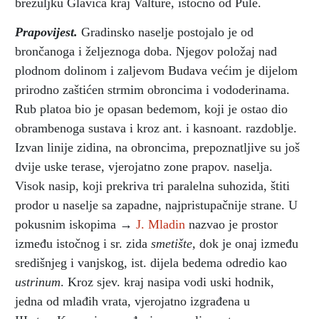
brežuljku Glavica kraj Valture, istočno od Pule.
Prapovijest.
Gradinsko naselje postojalo je od
brončanoga i željeznoga doba. Njegov položaj nad
plodnom dolinom i zaljevom Budava većim je dijelom
prirodno zaštićen strmim obroncima i vododerinama.
Rub platoa bio je opasan bedemom, koji je ostao dio
obrambenoga sustava i kroz ant. i kasnoant. razdoblje.
Izvan linije zidina, na obroncima, prepoznatljive su još
dvije uske terase, vjerojatno zone prapov. naselja.
Visok nasip, koji prekriva tri paralelna suhozida, štiti
prodor u naselje sa zapadne, najpristupačnije strane. U
pokusnim iskopima →
J. Mladin
nazvao je prostor
između istočnog i sr. zida
smetište,
dok je onaj između
središnjeg i vanjskog, ist. dijela bedema odredio kao
ustrinum
. Kroz sjev. kraj nasipa vodi uski hodnik,
jedna od mlađih vrata, vjerojatno izgrađena u