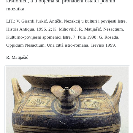
krstionicu, a u objema su pronađeni ostatci podnih
mozaika.
LIT.: V. Girardi Jurkić, Antički Nezakcij u kulturi i povijesti Istre,
Histria Antiqua, 1996, 2; K. Mihovilić, R. Matijašić, Nesactium,
Kulturno-povijesni spomenici Istre, 7, Pula 1998; G. Rosada,
Oppidum Nesactium, Una città istro-romana, Treviso 1999.
R. Matijašić