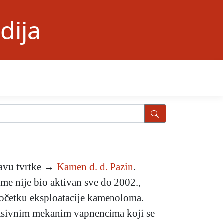
dija
tavu tvrtke →
Kamen d. d. Pazin
.
e nije bio aktivan sve do 2002.,
 početku eksploatacije kamenoloma.
masivnim mekanim vapnencima koji se