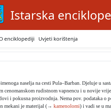
Istarska enciklope
O enciklopediji
Uvjeti korištenja
imenoga naselja na cesti Pula–Barban. Djeluje u sas
 cenomanskom rudistnom vapnencu i u novije vrijem
 radovi i pokusna proizvodnja. Nema pov. podataka o
n mekani je materijal (→
kamenolomi
) i vadi se u 