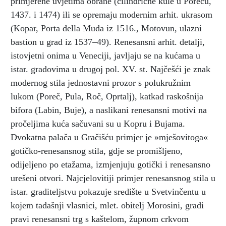
primjerene uvjetima obrane (cilindrične kule u Poreču,
1437. i 1474) ili se opremaju modernim arhit. ukrasom
(Kopar, Porta della Muda iz 1516., Motovun, ulazni
bastion u grad iz 1537–49). Renesansni arhit. detalji,
istovjetni onima u Veneciji, javljaju se na kućama u
istar. gradovima u drugoj pol. XV. st. Najčešći je znak
modernog stila jednostavni prozor s polukružnim
lukom (Poreč, Pula, Roč, Oprtalj), katkad raskošnija
bifora (Labin, Buje), a naslikani renesansni motivi na
pročeljima kuća sačuvani su u Kopru i Bujama.
Dvokatna palača u Gračišću primjer je »mješovitoga«
gotičko-renesansnog stila, gdje se promišljeno,
odijeljeno po etažama, izmjenjuju gotički i renesansno
urešeni otvori. Najcjelovitiji primjer renesansnog stila u
istar. graditeljstvu pokazuje središte u Svetvinčentu u
kojem tadašnji vlasnici, mlet. obitelj Morosini, gradi
pravi renesansni trg s kaštelom, župnom crkvom