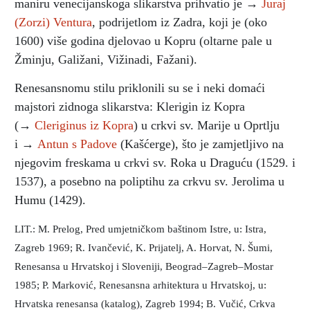
maniru venecijanskoga slikarstva prihvatio je →
Juraj
(Zorzi) Ventura
, podrijetlom iz Zadra, koji je (oko
1600) više godina djelovao u Kopru (oltarne pale u
Žminju, Galižani, Vižinadi, Fažani).
Renesansnomu stilu priklonili su se i neki domaći
majstori zidnoga slikarstva: Klerigin iz Kopra
(→
Cleriginus iz Kopra
) u crkvi sv. Marije u Oprtlju
i →
Antun s Padove
(Kašćerge), što je zamjetljivo na
njegovim freskama u crkvi sv. Roka u Draguću (1529. i
1537), a posebno na poliptihu za crkvu sv. Jerolima u
Humu (1429).
LIT.: M. Prelog, Pred umjetničkom baštinom Istre, u: Istra,
Zagreb 1969; R. Ivančević, K. Prijatelj, A. Horvat, N. Šumi,
Renesansa u Hrvatskoj i Sloveniji, Beograd–Zagreb–Mostar
1985; P. Marković, Renesansna arhitektura u Hrvatskoj, u:
Hrvatska renesansa (katalog), Zagreb 1994; B. Vučić, Crkva