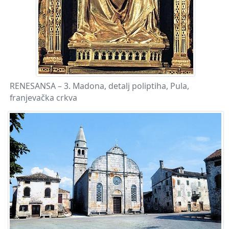
RENESANSA – 3. Madona, detalj poliptiha, Pula,
franjevačka crkva