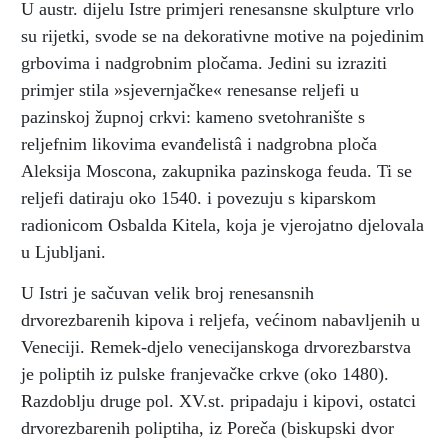
U austr. dijelu Istre primjeri renesansne skulpture vrlo
su rijetki, svode se na dekorativne motive na pojedinim
grbovima i nadgrobnim pločama. Jedini su izraziti
primjer stila »sjevernjačke« renesanse reljefi u
pazinskoj župnoj crkvi: kameno svetohranište s
reljefnim likovima evanđelistâ i nadgrobna ploča
Aleksija Moscona, zakupnika pazinskoga feuda. Ti se
reljefi datiraju oko 1540. i povezuju s kiparskom
radionicom Osbalda Kitela, koja je vjerojatno djelovala
u Ljubljani.
U Istri je sačuvan velik broj renesansnih
drvorezbarenih kipova i reljefa, većinom nabavljenih u
Veneciji. Remek-djelo venecijanskoga drvorezbarstva
je poliptih iz pulske franjevačke crkve (oko 1480).
Razdoblju druge pol. XV.st. pripadaju i kipovi, ostatci
drvorezbarenih poliptiha, iz Poreča (biskupski dvor