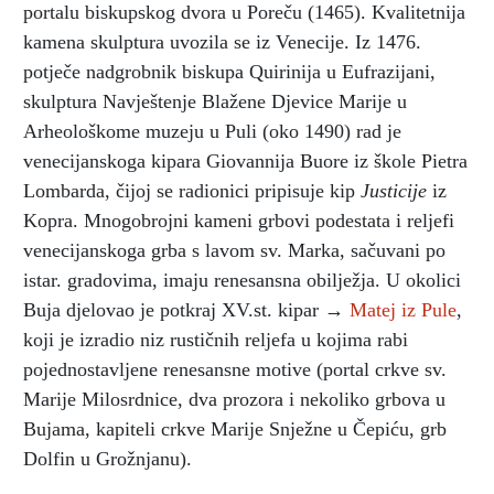
portalu biskupskog dvora u Poreču (1465). Kvalitetnija
kamena skulptura uvozila se iz Venecije. Iz 1476.
potječe nadgrobnik biskupa Quirinija u Eufrazijani,
skulptura Navještenje Blažene Djevice Marije u
Arheološkome muzeju u Puli (oko 1490) rad je
venecijanskoga kipara Giovannija Buore iz škole Pietra
Lombarda, čijoj se radionici pripisuje kip
Justicije
iz
Kopra. Mnogobrojni kameni grbovi podestata i reljefi
venecijanskoga grba s lavom sv. Marka, sačuvani po
istar. gradovima, imaju renesansna obilježja. U okolici
Buja djelovao je potkraj XV.st. kipar →
Matej iz Pule
,
koji je izradio niz rustičnih reljefa u kojima rabi
pojednostavljene renesansne motive (portal crkve sv.
Marije Milosrdnice, dva prozora i nekoliko grbova u
Bujama, kapiteli crkve Marije Snježne u Čepiću, grb
Dolfin u Grožnjanu).