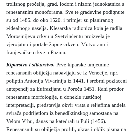
trolisnog pročelja, grad. lođom i nizom jednokatnica s
renesansnim monoforama. Sve te građevine podignute
su od 1485. do oko 1520. i primjer su planiranog
»idealnog« naselja. Klesarska radionica koja je radila
Morosinijevu crkvu u Svetvinčentu proizvela je
vjerojatno i portale župne crkve u Mutvoranu i
franjevačke crkve u Pazinu.
Kiparstvo i slikarstvo.
Prve kiparske umjetnine
renesansnih obilježja nabavljaju se iz Venecije, npr.
poliptih Antonija Vivarinija iz 1441. i srebrni pozlaćeni
antependij za Eufrazijanu u Poreču 1451. Rani prodor
renesansne morfologije, u donekle rustičnoj
interpretaciji, predstavlja okvir vrata s reljefima anđela
svirača podrijetlom iz benediktinskog samostana na
Velom Vrhu, danas na katedrali u Puli (1456).
Renesansnih su obilježja profili, ukras i oblik pisma na