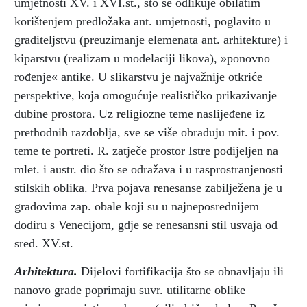
umjetnosti XV. i XVI.st., što se odlikuje obilatim
korištenjem predložaka ant. umjetnosti, poglavito u
graditeljstvu (preuzimanje elemenata ant. arhitekture) i
kiparstvu (realizam u modelaciji likova), »ponovno
rođenje« antike. U slikarstvu je najvažnije otkriće
perspektive, koja omogućuje realističko prikazivanje
dubine prostora. Uz religiozne teme naslijeđene iz
prethodnih razdoblja, sve se više obrađuju mit. i pov.
teme te portreti. R. zatječe prostor Istre podijeljen na
mlet. i austr. dio što se odražava i u rasprostranjenosti
stilskih oblika. Prva pojava renesanse zabilježena je u
gradovima zap. obale koji su u najneposrednijem
dodiru s Venecijom, gdje se renesansni stil usvaja od
sred. XV.st.
Arhitektura.
Dijelovi fortifikacija što se obnavljaju ili
nanovo grade poprimaju suvr. utilitarne oblike