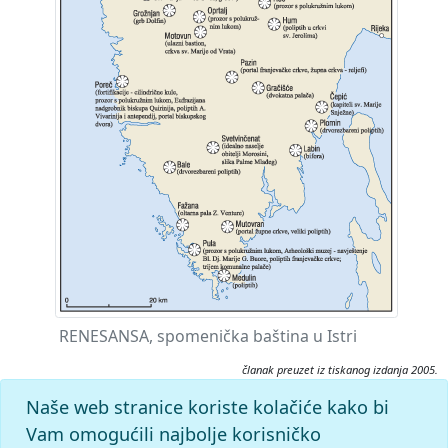
RENESANSA, spomenička baština u Istri
članak preuzet iz tiskanog izdanja 2005.
Citiranje:
Naše web stranice koriste kolačiće kako bi
renesansa.
Istarska enciklopedija (2005), mrežno izdanje.
Vam omogućili najbolje korisničko
Leksikografski zavod Miroslav Krleža, 2026. Pristupljeno