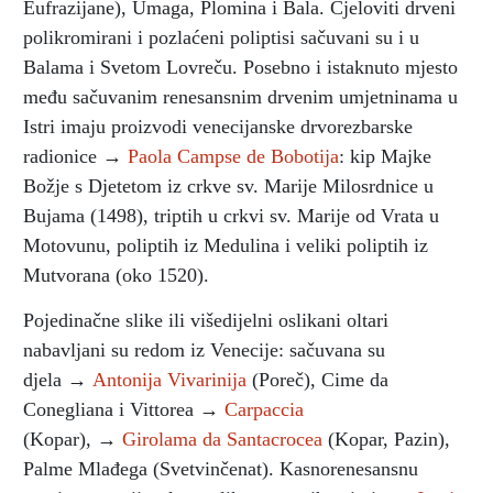
Eufrazijane), Umaga, Plomina i Bala. Cjeloviti drveni
polikromirani i pozlaćeni poliptisi sačuvani su i u
Balama i Svetom Lovreču. Posebno i istaknuto mjesto
među sačuvanim renesansnim drvenim umjetninama u
Istri imaju proizvodi venecijanske drvorezbarske
radionice →
Paola Campse de Bobotija
: kip Majke
Božje s Djetetom iz crkve sv. Marije Milosrdnice u
Bujama (1498), triptih u crkvi sv. Marije od Vrata u
Motovunu, poliptih iz Medulina i veliki poliptih iz
Mutvorana (oko 1520).
Pojedinačne slike ili višedijelni oslikani oltari
nabavljani su redom iz Venecije: sačuvana su
djela →
Antonija Vivarinija
(Poreč), Cime da
Conegliana i Vittorea →
Carpaccia
(Kopar), →
Girolama da Santacrocea
(Kopar, Pazin),
Palme Mlađega (Svetvinčenat). Kasnorenesansnu