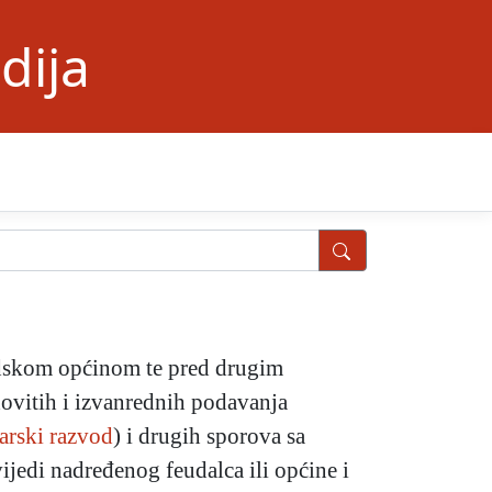
dija
adskom općinom te pred drugim
dovitih i izvanrednih podavanja
tarski razvod
) i drugih sporova sa
ijedi nadređenog feudalca ili općine i