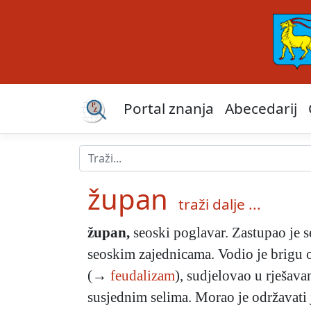
Portal znanja
Abecedarij
župan
traži dalje ...
župan
,
seoski poglavar. Zastupao je 
seoskim zajednicama. Vodio je brigu o
(→
feudalizam
), sudjelovao u rješav
susjednim selima. Morao je održavati j