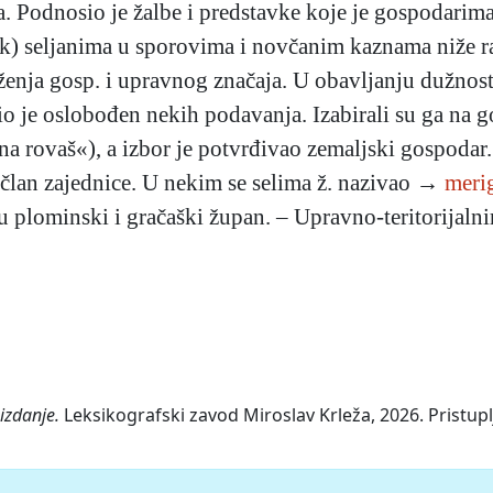
. Podnosio je žalbe i predstavke koje je gospodarima
k) seljanima u sporovima i novčanim kaznama niže r
uženja gosp. i upravnog značaja. U obavljanju dužn
o je oslobođen nekih podavanja. Izabirali su ga na 
 rovaš«), a izbor je potvrđivao zemaljski gospodar. Z
n član zajednice. U nekim se selima ž. nazivao →
meri
nju plominski i gračaški župan. – Upravno-teritorija
izdanje.
Leksikografski zavod Miroslav Krleža, 2026. Pristupl