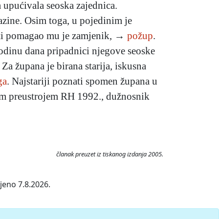
 upućivala seoska zajednica.
azine.
Osim toga, u pojedinim je
osti pomagao mu je zamjenik, →
požup
.
godinu dana pripadnici njegove seoske
a župana je birana starija, iskusna
ga
. Najstariji poznati spomen župana u
lnim preustrojem RH 1992., dužnosnik
članak preuzet iz tiskanog izdanja 2005.
jeno 7.8.2026.