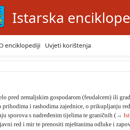
Istarska enciklope
O enciklopediji
Uvjeti korištenja
selo pred zemaljskim gospodarom (feudalcem) ili gr
 prihodima i rashodima zajednice, o prikupljanju re
anju sporova s nadređenim tijelima te graničnih (→
Is
avni red i mir te prenositi mještanima odluke i zapov