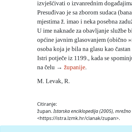
izvješćivati o izvanrednim događajima
Presuđivao je sa zborom sudaca (bana
mjestima ž. imao i neka posebna zad
U ime naknade za obavljanje službe bi
općine javnim glasovanjem (obično »na
osoba koja je bila na glasu kao časta
Istri potječe iz 1199., kada se spomi
na čelu →
županije
.
M. Levak, R.
Citiranje:
župan.
Istarska enciklopedija (2005), mrežno 
<https://istra.lzmk.hr/clanak/zupan>.