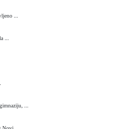
ljeno ...
a ...
.
imnaziju, ...
 Novi, ...