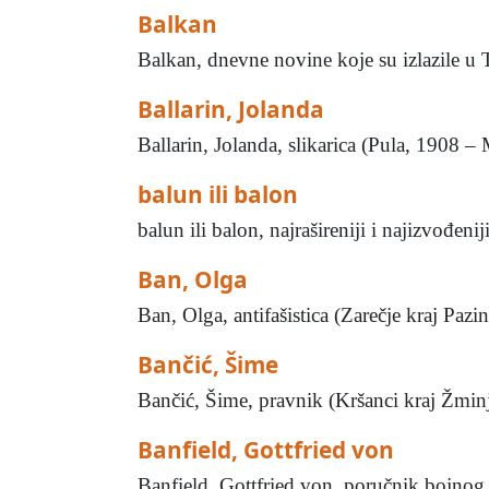
Balkan
Balkan, dnevne novine koje su izlazile u
Ballarin, Jolanda
Ballarin, Jolanda, slikarica (Pula, 1908 – 
balun ili balon
balun ili balon, najrašireniji i najizvođen
Ban, Olga
Ban, Olga, antifašistica (Zarečje kraj Paz
Bančić, Šime
Bančić, Šime, pravnik (Kršanci kraj Žminj
Banfield, Gottfried von
Banfield, Gottfried von, poručnik bojnog