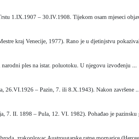
 Trstu 1.IX.1907 – 30.IV.1908. Tijekom osam mjeseci objav
Mestre kraj Venecije, 1977). Rano je u djetinjstvu pokazival
iji narodni ples na istar. poluotoku. U njegovu izvođenju ...
ina, 26.VI.1926 – Pazin, 7. ili 8.X.1943). Nakon završene ..
a, 7. II. 1898 – Pula, 12. VI. 1982). Pohađao je pazinsku g
 broda, zrakoplovac Austrougarske ratne mornarice (Herceg