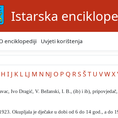
Istarska enciklope
O enciklopediji
Uvjeti korištenja
H
I
J
K
L
LJ
M
N
NJ
O
P
Q
R
S
Š
T
U
V
W
X
avac, Ivo Dragić, V. Bežanski, I. B., (ib) i ib), pripovjedač, 
1923. Okupljala je dječake u dobi od 6 do 14 god., a do 19