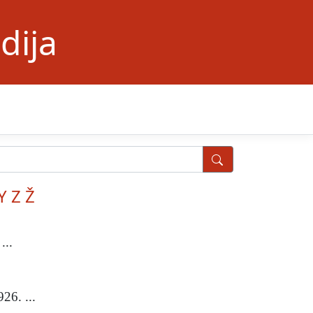
dija
Y
Z
Ž
...
26. ...