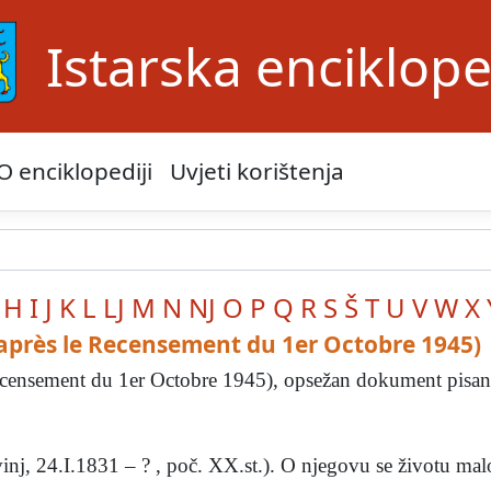
Istarska enciklope
O enciklopediji
Uvjeti korištenja
H
I
J
K
L
LJ
M
N
NJ
O
P
Q
R
S
Š
T
U
V
W
X
d’après le Recensement du 1er Octobre 1945)
 Recensement du 1er Octobre 1945), opsežan dokument pisan f
j, 24.I.1831 – ? , poč. XX.st.). O njegovu se životu malo 