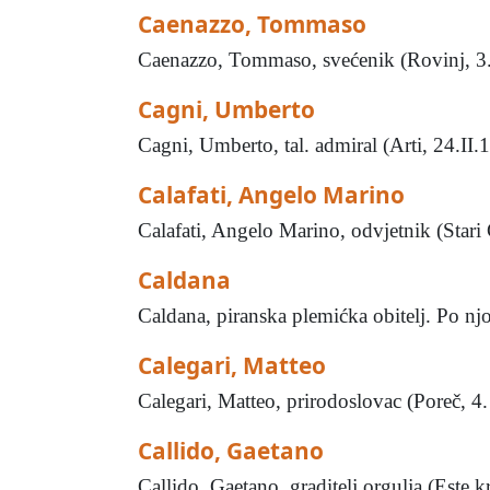
Caenazzo, Tommaso
Caenazzo, Tommaso, svećenik (Rovinj, 3.V
Cagni, Umberto
Cagni, Umberto, tal. admiral (Arti, 24.II
Calafati, Angelo Marino
Calafati, Angelo Marino, odvjetnik (Star
Caldana
Caldana, piranska plemićka obitelj. Po njoj
Calegari, Matteo
Calegari, Matteo, prirodoslovac (Poreč, 4.
Callido, Gaetano
Callido, Gaetano, graditelj orgulja (Este 