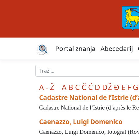
Portal znanja
Abecedarij
A - Ž
A
B
C
Č
Ć
D
DŽ
Đ
E
F
G
Cadastre National de l’Istrie (
Cadastre National de l’Istrie (d’après le
Caenazzo, Luigi Domenico
Caenazzo, Luigi Domenico, fotograf (Rovin