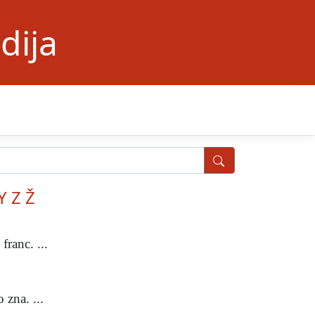
dija
Y
Z
Ž
ranc. ...
zna. ...