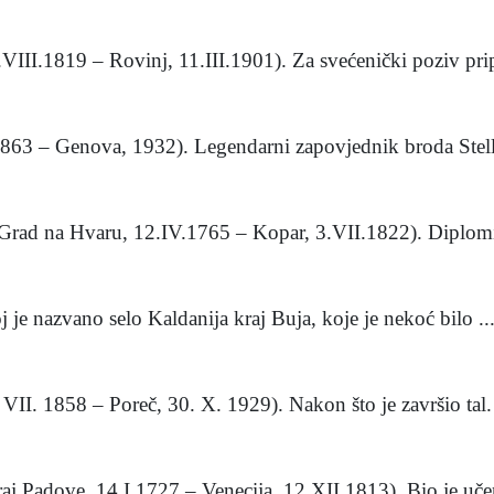
III.1819 – Rovinj, 11.III.1901). Za svećenički poziv pri
.1863 – Genova, 1932). Legendarni zapovjednik broda Stella
i Grad na Hvaru, 12.IV.1765 – Kopar, 3.VII.1822). Diplomi
 je nazvano selo Kaldanija kraj Buja, koje je nekoć bilo ..
 VII. 1858 – Poreč, 30. X. 1929). Nakon što je završio tal. 
kraj Padove, 14.I.1727 – Venecija, 12.XII.1813). Bio je učen