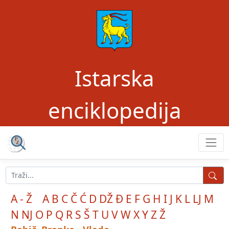
Istarska
enciklopedija
A - Ž
A
B
C
Č
Ć
D
DŽ
Đ
E
F
G
H
I
J
K
L
LJ
M
N
NJ
O
P
Q
R
S
Š
T
U
V
W
X
Y
Z
Ž