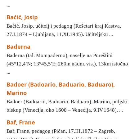
...
Baćić, Josip
Baćić, Josip, učitelj i pedagog (Rešetari kraj Kastva,
27.I.1874 – Ljubljana, 11.XI.1945). Učiteljsku ...
Baderna
Baderna (tal. Mompaderno), naselje na Poreštini
(45°12,4′N; 13°45,5′E; 260m nadm. vis.), 13km istočno
...
Badoer (Badoario, Baduario, Baduaro),
Marino
Badoer (Badoario, Baduario, Baduaro), Marino, puljski
biskup (Venecija, oko 1608 – Venecija, 9.IV.1648). ...
Baf, Frane
Baf, Frane, pedagog (Pićan, 17.III.1872 – Zagreb,