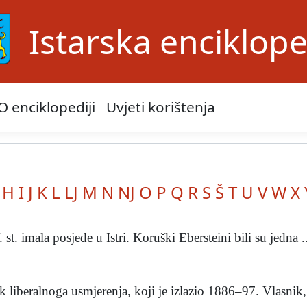
Istarska enciklope
O enciklopediji
Uvjeti korištenja
H
I
J
K
L
LJ
M
N
NJ
O
P
Q
R
S
Š
T
U
V
W
X
st. imala posjede u Istri. Koruški Ebersteini bili su jedna ..
nik liberalnoga usmjerenja, koji je izlazio 1886–97. Vlasnik, 