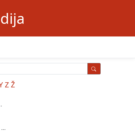
dija
Y
Z
Ž
.
...