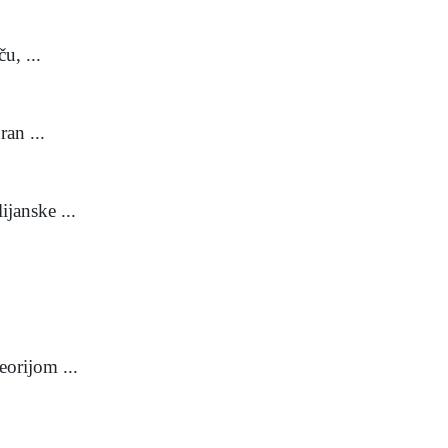
u, ...
ran ...
ijanske ...
eorijom ...
...