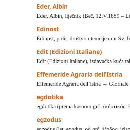
Eder, Albin
Eder, Albin, liječnik (Beč, 12.V.1859 – Lo
Edinost
Edinost, polit. društvo utemeljeno u Sv. Iv
Edit (Edizioni Italiane)
Edit (Edizioni Italiane), izdavačka kuća t
Effemeride Agraria dell’Istria
Effemeride Agraria dell’Istria → Giornale d
egdotika
egdotika (prema kasnom grč. ἐκδοτικός: ko
egzodus
egzodus (lat. exodus, od grč. ἔξοδος: izlaz