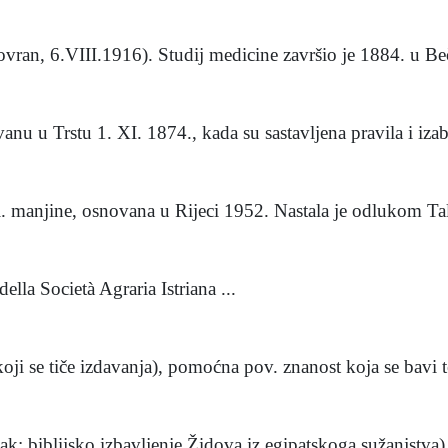
vran, 6.VIII.1916). Studij medicine završio je 1884. u Beč
anu u Trstu 1. XI. 1874., kada su sastavljena pravila i izab
al. manjine, osnovana u Rijeci 1952. Nastala je odlukom Tal
ella Società Agraria Istriana ...
ji se tiče izdavanja), pomoćna pov. znanost koja se bavi t
ak; biblijsko izbavljenje Židova iz egipatskoga sužanjstva), 