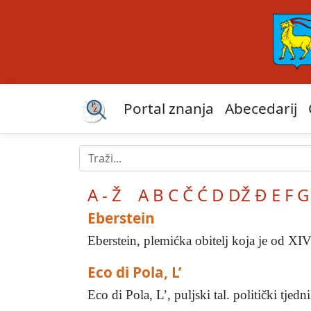
Portal znanja
Abecedarij
A - Ž
A
B
C
Č
Ć
D
DŽ
Đ
E
F
G
Eberstein
Eberstein, plemićka obitelj koja je od XIV. 
Eco di Pola, L’
Eco di Pola, L’, puljski tal. politički tjed