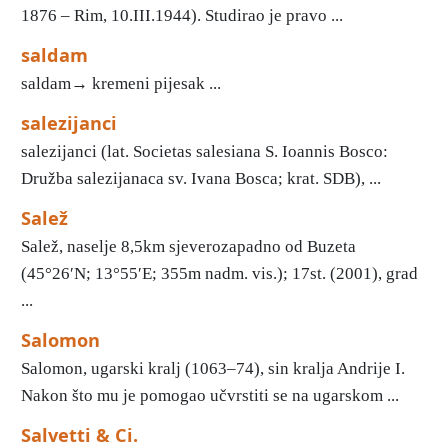
1876 – Rim, 10.III.1944). Studirao je pravo ...
saldam
saldam→ kremeni pijesak ...
salezijanci
salezijanci (lat. Societas salesiana S. Ioannis Bosco:
Družba salezijanaca sv. Ivana Bosca; krat. SDB), ...
Salež
Salež, naselje 8,5km sjeverozapadno od Buzeta
(45°26′N; 13°55′E; 355m nadm. vis.); 17st. (2001), grad
...
Salomon
Salomon, ugarski kralj (1063–74), sin kralja Andrije I.
Nakon što mu je pomogao učvrstiti se na ugarskom ...
Salvetti & Ci.