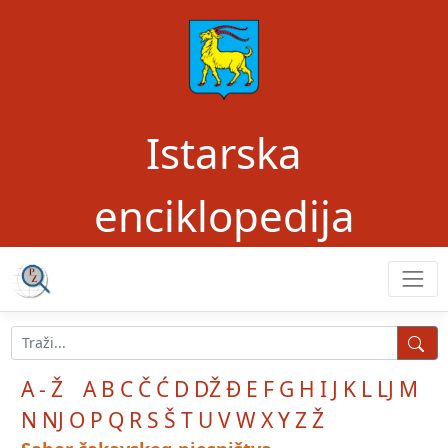
Istarska
enciklopedija
A - Ž
A
B
C
Č
Ć
D
DŽ
Đ
E
F
G
H
I
J
K
L
LJ
M
N
NJ
O
P
Q
R
S
Š
T
U
V
W
X
Y
Z
Ž