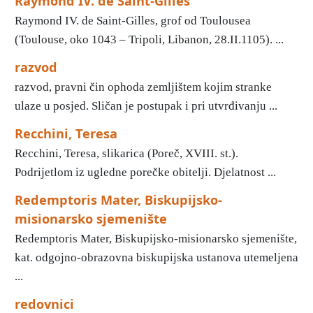
Raymond IV. de Saint-Gilles
Raymond IV. de Saint-Gilles, grof od Toulousea
(Toulouse, oko 1043 – Tripoli, Libanon, 28.II.1105). ...
razvod
razvod, pravni čin ophoda zemljištem kojim stranke
ulaze u posjed. Sličan je postupak i pri utvrđivanju ...
Recchini, Teresa
Recchini, Teresa, slikarica (Poreč, XVIII. st.).
Podrijetlom iz ugledne porečke obitelji. Djelatnost ...
Redemptoris Mater, Biskupijsko-
misionarsko sjemenište
Redemptoris Mater, Biskupijsko-misionarsko sjemenište,
kat. odgojno-obrazovna biskupijska ustanova utemeljena
...
redovnici