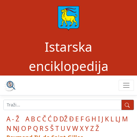
Istarska
enciklopedija
A - Ž
A
B
C
Č
Ć
D
DŽ
Đ
E
F
G
H
I
J
K
L
LJ
M
N
NJ
O
P
Q
R
S
Š
T
U
V
W
X
Y
Z
Ž