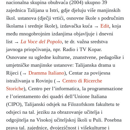
nacionalna skupina obuhvaća (2004) ukupno 39
zajednica Talijana u Istri, gdje djeluju više manjinskih
škol. ustanova (dječji vrtići, osnovne škole s područnim
školama i srednje škole), izdavačka kuća →
Edit
, koja
među mnogobrojnim izdanjima objavljuje i dnevni
list →
La Voce del Popolo
,
te dr. važna sredstva
javnoga priopćivanja, npr. Radio i TV Kopar.
Osnovane su ugledne kulturne, znanstvene, pedagoške i
umjetničke manjinske ustanove: Talijanska drama u
Rijeci (→
Dramma Italiano
), Centar za povijesna
istraživanja u Rovinju (→
Centro di Ricerche
Storiche
), Centro per l’informatica, la programmazione
e l’orientamento dei quadri dell’Unione Italiana
(CIPO), Talijanski odsjek na Filozofskom fakultetu te
odsjeci na tal. jeziku za obrazovanje učitelja i
odgojitelja na Visokoj učiteljskoj školi u Puli. Posebna
prava tal. zajednice, dvojezičnost i višekulturne i