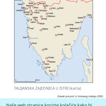
TALIJANSKA ZAJEDNICA U ISTRI (karta)
članak preuzet iz tiskanog izdanja 2005.
Citiranje:
Naše web stranice koriste kolačiće kako bi