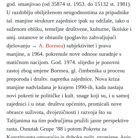
god. smanjivao (od 35874 st. 1953. do 15132 st. 1981).
U razdoblju obilježenom neugodnostima za pripadnike
tal. manjine strukture zajednice ipak su održale, iako u
suženom obliku, temeljne društvene, kulturne, školske i
umj. ustanove te obranile (poglavito zahvaljujući
djelovanju →
A. Bormea
) subjektivitet i prava
manjine, a 1964. pokrenule nove odnose suradnje s
matičnom nacijom. God. 1974. slijedio je ponovni
zastoj zbog smjene Bormea, gl. čimbenika u procesu
preporoda i društv. napretka zajednice. Nova kriza
manjine nadvladana je krajem 1990-ih, kada nastaju
novi pokreti te političke i kult. snage koji su, i u samoj
zajednici i u istar. društvu općenito, promicali nove
obrasce suživota, dvojezičnosti i razvoja što su
Talijanima na tim područjima pružili jasne perspektive
rasta. Osnutak Grupe ’88 i potom Pokreta za
Konstituantu omogućio je duboke polit. promjene, koje