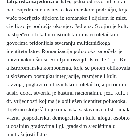
talijanska zajednica u Istri
,
jedna od izvornih etn. i
nac. zajednica na istarsko-kvarnerskom području, koja
vuče podrijetlo dijelom iz romanske i dijelom iz mlet.
civilizacije područja oko sjev. Jadrana. Svojim je kult.
naslijeđem i lokalnim istriotskim i istromletačkim
govorima pridonijela stvaranju multietničkoga
identiteta Istre. Romanizacija poluotoka započela je
ubrzo nakon što su Rimljani osvojili Istru 177. pr. Kr.,
a istroromanska komponenta, koja se potom oblikovala
u složenom postupku integracije, razmjene i kult.
razvoja, poglavito u bizantsko i mletačko, a potom i u
austr. doba, stvorila je baštinu nacionalnih, jez., kult. i
dr. vrijednosti kojima je obilježen identitet poluotoka.
Tijekom stoljećâ ta je romanska sastavnica u Istri imala
važnu gospodarsku, demografsku i kult. ulogu, osobito
u obalnim gradovima i gl. gradskim središtima u
unutrašnjosti Istre.