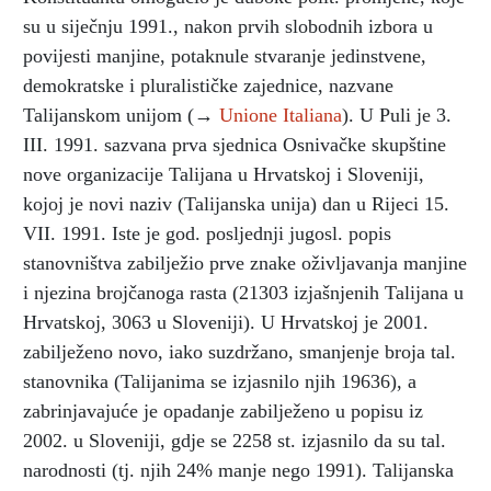
su u siječnju 1991., nakon prvih slobodnih izbora u
povijesti manjine, potaknule stvaranje jedinstvene,
demokratske i pluralističke zajednice, nazvane
Talijanskom unijom (→
Unione Italiana
). U Puli je 3.
III. 1991. sazvana prva sjednica Osnivačke skupštine
nove organizacije Talijana u Hrvatskoj i Sloveniji,
kojoj je novi naziv (Talijanska unija) dan u Rijeci 15.
VII. 1991. Iste je god. posljednji jugosl. popis
stanovništva zabilježio prve znake oživljavanja manjine
i njezina brojčanoga rasta (21303 izjašnjenih Talijana u
Hrvatskoj, 3063 u Sloveniji). U Hrvatskoj je 2001.
zabilježeno novo, iako suzdržano, smanjenje broja tal.
stanovnika (Talijanima se izjasnilo njih 19636), a
zabrinjavajuće je opadanje zabilježeno u popisu iz
2002. u Sloveniji, gdje se 2258 st. izjasnilo da su tal.
narodnosti (tj. njih 24% manje nego 1991). Talijanska