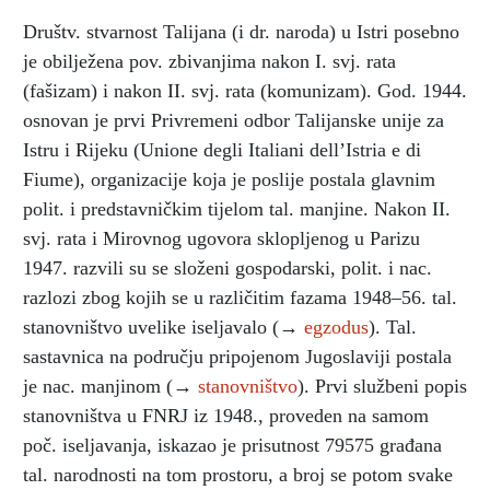
Društv. stvarnost Talijana (i dr. naroda) u Istri posebno
je obilježena pov. zbivanjima nakon I. svj. rata
(fašizam) i nakon II. svj. rata (komunizam). God. 1944.
osnovan je prvi Privremeni odbor Talijanske unije za
Istru i Rijeku (Unione degli Italiani dell’Istria e di
Fiume), organizacije koja je poslije postala glavnim
polit. i predstavničkim tijelom tal. manjine. Nakon II.
svj. rata i Mirovnog ugovora sklopljenog u Parizu
1947. razvili su se složeni gospodarski, polit. i nac.
razlozi zbog kojih se u različitim fazama 1948–56. tal.
stanovništvo uvelike iseljavalo (→
egzodus
). Tal.
sastavnica na području pripojenom Jugoslaviji postala
je nac. manjinom (→
stanovništvo
). Prvi službeni popis
stanovništva u FNRJ iz 1948., proveden na samom
poč. iseljavanja, iskazao je prisutnost 79575 građana
tal. narodnosti na tom prostoru, a broj se potom svake