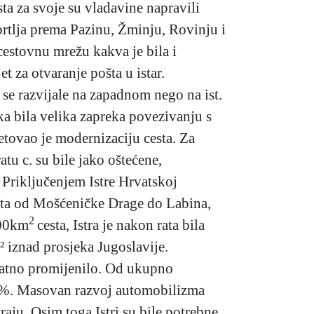
ta za svoje su vladavine napravili
prtlja prema Pazinu, Žminju, Rovinju i
 cestovnu mrežu kakva je bila i
t za otvaranje pošta u istar.
su se razvijale na zapadnom nego na ist.
čka bila velika zapreka povezivanju s
tovao je modernizaciju cesta. Za
atu c. su bile jako oštećene,
. Priključenjem Istre Hrvatskoj
cesta od Mošćeničke Drage do Labina,
2
100km
cesta, Istra je nakon rata bila
 iznad prosjeka Jugoslavije.
znatno promijenilo. Od ukupno
,3%. Masovan razvoj automobilizma
traju. Osim toga Istri su bile potrebne