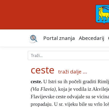
Portal znanja
Abecedarij
ceste
traži dalje ...
ceste
.
U Istri su ih počeli graditi Rim
(Via Flavia),
koja je vodila iz Akvilej
Flavijevske ceste odvajale su se vici
propadaju. U sr. vijeku bile su vrlo lo