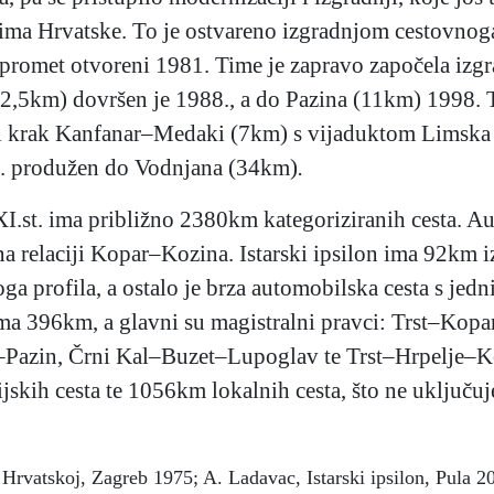
ovima Hrvatske. To je ostvareno izgradnjom cestovno
romet otvoreni 1981. Time je zapravo započela izgra
12,5km) dovršen je 1988., a do Pazina (11km) 1998. 
je i krak Kanfanar–Medaki (7km) s vijaduktom Limska
9. produžen do Vodnjana (34km)
.
XI.st. ima približno 2380km kategoriziranih cesta. A
na relaciji Kopar–Kozina. Istarski ipsilon ima 92km i
a profila, a ostalo je brza automobilska cesta s jedn
ima 396km, a glavni su magistralni pravci: Trst–Ko
azin, Črni Kal–Buzet–Lupoglav te Trst–Hrpelje–Kozi
ijskih cesta te 1056km lokalnih cesta, što ne uklju
 Hrvatskoj, Zagreb 1975; A. Ladavac, Istarski ipsilon, Pula 2