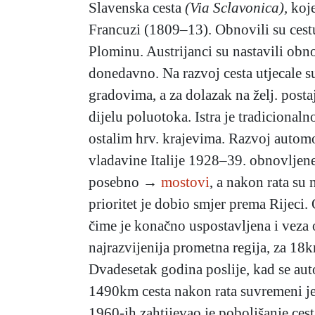
Slavenska cesta
(Via Sclavonica),
koje
Francuzi (1809–13). Obnovili su cestu
Plominu. Austrijanci su nastavili obno
donedavno. Na razvoj cesta utjecale su 
gradovima, a za dolazak na želj. postaj
dijelu poluotoka. Istra je tradicional
ostalim hrv. krajevima. Razvoj autom
vladavine Italije 1928–39. obnovljene s
posebno →
mostovi
, a nakon rata su
prioritet je dobio smjer prema Rijeci
čime je konačno uspostavljena i veza 
najrazvijenija prometna regija, za 1
Dvadesetak godina poslije, kad se aut
1490km cesta nakon rata suvremeni j
1960-ih zahtijevao je poboljšanje cesta