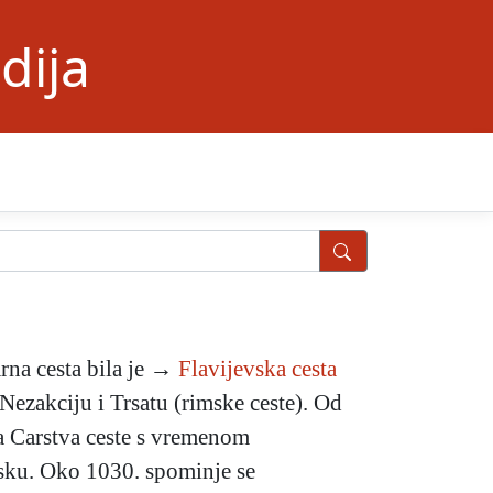
dija
arna cesta bila je →
Flavijevska cesta
 Nezakciju i Trsatu (rimske ceste). Od
ga Carstva ceste s vremenom
rijsku. Oko 1030. spominje se