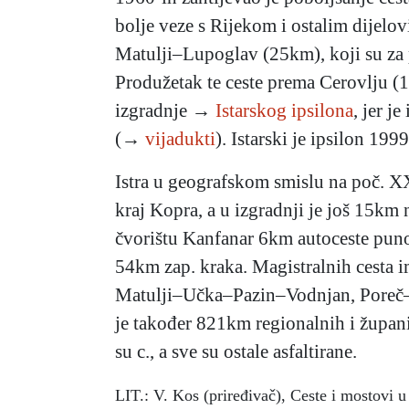
bolje veze s Rijekom i ostalim dijel
Matulji–Lupoglav (25km), koji su za p
Produžetak te ceste prema Cerovlju (
izgradnje →
Istarskog ipsilona
, jer 
(→
vijadukti
). Istarski je
ipsilon 199
Istra u geografskom smislu na poč. X
kraj Kopra, a u izgradnji je još 15km 
čvorištu Kanfanar 6km autoceste punog
54km zap. kraka. Magistralnih cesta 
Matulji–Učka–Pazin–Vodnjan, Poreč–P
je također 821km regionalnih i župan
su c., a sve su ostale asfaltirane.
LIT.: V. Kos (priređivač), Ceste i mostovi u