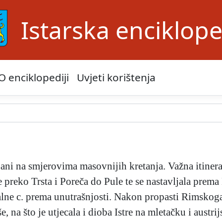
Istarska enciklope
O enciklopediji
Uvjeti korištenja
ljani na smjerovima masovnijih kretanja. Važna itiner
e preko Trsta i Poreča do Pule te se nastavljala prema
nalne c. prema unutrašnjosti. Nakon propasti Rimsko
še, na što je utjecala i dioba Istre na mletačku i aust