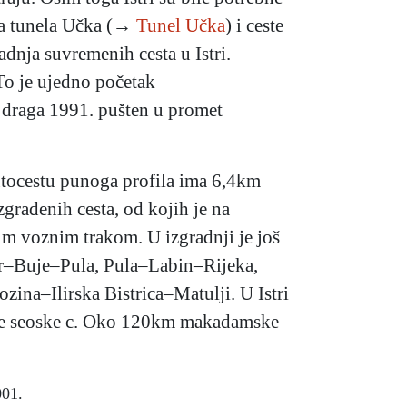
ga tunela Učka (→
Tunel Učka
) i ceste
dnja suvremenih cesta u Istri.
To je ujedno početak
 draga 1991. pušten u promet
utocestu punoga profila ima 6,4km
zgrađenih cesta, od kojih je na
im voznim trakom. U izgradnji je još
par–Buje–Pula, Pula–Labin–Rijeka,
na–Ilirska Bistrica–Matulji. U Istri
čuje seoske c. Oko 120km makadamske
001.