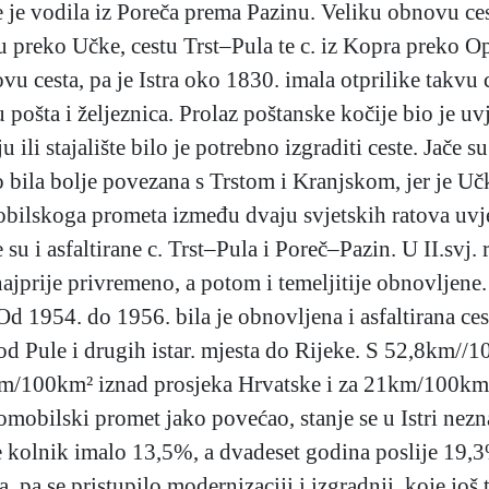
 je vodila iz Poreča prema Pazinu. Veliku obnovu ces
 preko Učke, cestu Trst–Pula te c. iz Kopra preko O
vu cesta, pa je Istra oko 1830. imala otprilike takvu
pošta i željeznica. Prolaz poštanske kočije bio je uvje
u ili stajalište bilo je potrebno izgraditi ceste. Jače 
no bila bolje povezana s Trstom i Kranjskom, jer je U
obilskoga prometa između dvaju svjetskih ratova uvje
u i asfaltirane c. Trst–Pula i Poreč–Pazin. U II.svj. r
 najprije privremeno, a potom i temeljitije obnovljene
. Od 1954. do 1956. bila je obnovljena i asfaltirana 
od Pule i drugih istar. mjesta do Rijeke. S 52,8km//
8km/100km² iznad prosjeka Hrvatske i za 21km/100km²
omobilski promet jako povećao, stanje se u Istri ne
e kolnik imalo 13,5%, a dvadeset godina poslije 19
, pa se pristupilo modernizaciji i izgradnji, koje još 