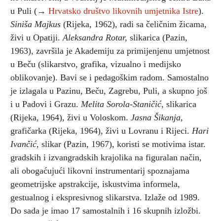
u Puli (→
Hrvatsko društvo likovnih umjetnika Istre
).
Siniša Majkus
(Rijeka, 1962), radi sa čeličnim žicama,
živi u Opatiji.
Aleksandra Rotar,
slikarica (Pazin,
1963), završila je Akademiju za primijenjenu umjetnost
u Beču (slikarstvo, grafika, vizualno i medijsko
oblikovanje). Bavi se i pedagoškim radom. Samostalno
je izlagala u Pazinu, Beču, Zagrebu, Puli, a skupno još
i u Padovi i Grazu.
Melita Sorola-Staničić,
slikarica
(Rijeka, 1964), živi u Voloskom.
Jasna Šikanja,
grafičarka (Rijeka, 1964), živi u Lovranu i Rijeci.
Hari
Ivančić,
slikar (Pazin, 1967), koristi se motivima istar.
gradskih i izvangradskih krajolika na figuralan način,
ali obogaćujući likovni instrumentarij spoznajama
geometrijske apstrakcije, iskustvima informela,
gestualnog i ekspresivnog slikarstva. Izlaže od 1989.
Do sada je imao 17 samostalnih i 16 skupnih izložbi.