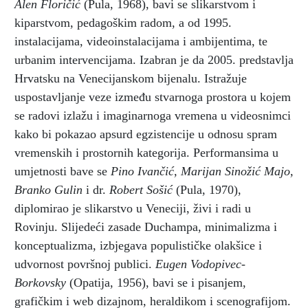
Alen Floričić
(Pula, 1968), bavi se slikarstvom i
kiparstvom, pedagoškim radom, a od 1995.
instalacijama, videoinstalacijama i ambijentima, te
urbanim intervencijama. Izabran je da 2005. predstavlja
Hrvatsku na Venecijanskom bijenalu. Istražuje
uspostavljanje veze između stvarnoga prostora u kojem
se radovi izlažu i imaginarnoga vremena u videosnimci
kako bi pokazao apsurd egzistencije u odnosu spram
vremenskih i prostornih kategorija. Performansima u
umjetnosti bave se
Pino Ivančić,
Marijan Sinožić Majo,
Branko Gulin
i dr.
Robert Sošić
(Pula, 1970),
diplomirao je slikarstvo u Veneciji, živi i radi u
Rovinju. Slijedeći zasade Duchampa, minimalizma i
konceptualizma, izbjegava populističke olakšice i
udvornost površnoj publici.
Eugen Vodopivec-
Borkovsky
(Opatija, 1956), bavi se i pisanjem,
grafičkim i web dizajnom, heraldikom i scenografijom.