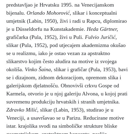
predstavljao je Hrvatsku 1995. na Venecijanskom
bijenalu.
Orlando Mohorović,
slikar i konceptualni
umjetnik (Labin, 1950), živi i radi u Rapcu, diplomirao
je u Düsseldorfu na Kunstakademie.
Heda Gärtner,
grafičarka (Pula, 1952), živi u Puli.
Fulvio Juričić,
slikar (Pula, 1952), pod utjecajem akademizma okušao
se u realizmu, iako je ostao vezan za apstraktno
slikarstvo kojim često aludira na motive iz svojega
okoliša.
Vinko Šaina,
slikar i grafičar (Pula, 1953), bavi
se i dizajnom, zidnom dekoracijom, opremom slika i
galerijskom djelatnošću. Obnovivši crkvu Gospe od
Karmela, otvorio je u njoj galeriju Alvona, u kojoj prati
suvremenu produkciju hrvatskih i stranih umjetnika.
Zdravko Milić,
slikar (Labin, 1953), studirao je u
Veneciji, a usavršavao se u Parizu. Reducirane motive
istar. krajolika svodi na simboličke strukture bliske
geometrijskom, apstraktnom konceptu, poslije