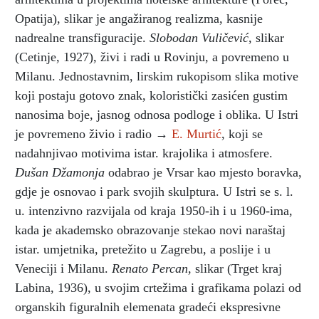
Opatija), slikar je angažiranog realizma, kasnije
nadrealne transfiguracije.
Slobodan Vuličević,
slikar
(Cetinje, 1927), živi i radi u Rovinju, a povremeno u
Milanu. Jednostavnim, lirskim rukopisom slika motive
koji postaju gotovo znak, koloristički zasićen gustim
nanosima boje, jasnog odnosa podloge i oblika. U Istri
je povremeno živio i radio →
E. Murtić
, koji se
nadahnjivao motivima istar. krajolika i atmosfere.
Dušan Džamonja
odabrao je Vrsar kao mjesto boravka,
gdje je osnovao i park svojih skulptura. U Istri se s. l.
u. intenzivno razvijala od kraja 1950-ih i u 1960-ima,
kada je akademsko obrazovanje stekao novi naraštaj
istar. umjetnika, pretežito u Zagrebu, a poslije i u
Veneciji i Milanu.
Renato Percan,
slikar (Trget kraj
Labina, 1936), u svojim crtežima i grafikama polazi od
organskih figuralnih elemenata gradeći ekspresivne