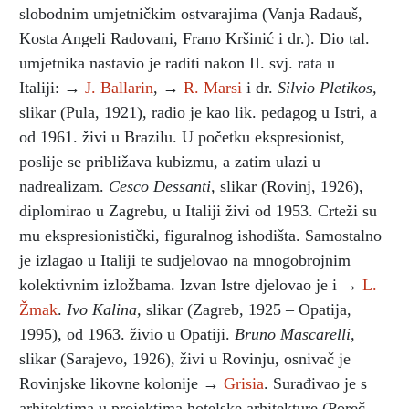
slobodnim umjetničkim ostvarajima (Vanja Radauš,
Kosta Angeli Radovani, Frano Kršinić i dr.). Dio tal.
umjetnika nastavio je raditi nakon II. svj. rata u
Italiji: →
J. Ballarin
, →
R. Marsi
i dr.
Silvio Pletikos,
slikar (Pula, 1921), radio je kao lik. pedagog u Istri, a
od 1961. živi u Brazilu. U početku ekspresionist,
poslije se približava kubizmu, a zatim ulazi u
nadrealizam.
Cesco Dessanti,
slikar (Rovinj, 1926),
diplomirao u Zagrebu, u Italiji živi od 1953. Crteži su
mu ekspresionistički, figuralnog ishodišta. Samostalno
je izlagao u Italiji te sudjelovao na mnogobrojnim
kolektivnim izložbama. Izvan Istre djelovao je i →
L.
Žmak
.
Ivo Kalina,
slikar (Zagreb, 1925 – Opatija,
1995), od 1963. živio u Opatiji.
Bruno Mascarelli,
slikar (Sarajevo, 1926), živi u Rovinju, osnivač je
Rovinjske likovne kolonije →
Grisia
. Surađivao je s
arhitektima u projektima hotelske arhitekture (Poreč,