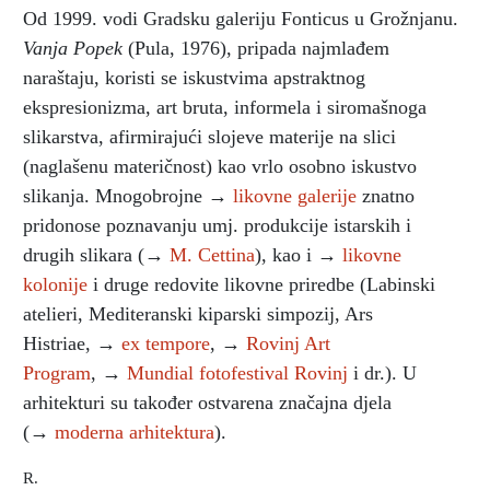
Od 1999. vodi Gradsku galeriju Fonticus u Grožnjanu.
Vanja Popek
(Pula, 1976), pripada najmlađem
naraštaju, koristi se iskustvima apstraktnog
ekspresionizma, art bruta, informela i siromašnoga
slikarstva, afirmirajući slojeve materije na slici
(naglašenu materičnost) kao vrlo osobno iskustvo
slikanja. Mnogobrojne →
likovne galerije
znatno
pridonose poznavanju umj. produkcije istarskih i
drugih slikara (→
M. Cettina
), kao i →
likovne
kolonije
i druge redovite likovne priredbe (Labinski
atelieri, Mediteranski kiparski simpozij, Ars
Histriae, →
ex tempore
, →
Rovinj Art
Program
, →
Mundial fotofestival Rovinj
i dr.). U
arhitekturi su također ostvarena značajna djela
(→
moderna arhitektura
).
R.