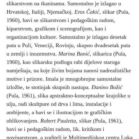
slikarstvom na tkaninama. Samostalno je izlagao u
Hrvatskoj, Italiji, Njemačkoj.
Eros Čakić,
slikar (Pula,
1960), bavi se slikarstvom i pedagoškim radom,
kiparstvom, grafikom i scenografijom, kao i
organizacijom kulture. Samostalno je izlagao desetak
puta u Puli, Veneciji, Rovinju, skupno dvadesetak puta
u zemlji i inozemstvu.
Marina Banić,
slikarica (Pula,
1960), kao slikarsku podlogu rabi dijelove staroga
namještaja, na koje živim bojama nanosi nadrealističke
motive i prizore. Imala je mnogobrojne samostalne
izložbe, te stotinjak skupnih nastupa.
Đanino Božić
(Pula, 1961), slika apstraktno-konceptualne krajolike u
ulju, radi skultpure od drva i lima, instalacije i
ambijente, a bavi se i ilustracijom te grafičkim
oblikovanjem.
Robert Pauletta,
slikar (Pula, 1961),
bavi se i pedagoškim radom, lik. kritikom i
novinarstvom, a voditelj je Multimedijskog centra Luka