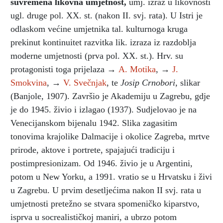
suvremena likovna umjetnost
,
umj. izraz u likovnosti
ugl. druge pol. XX. st. (nakon II. svj. rata). U Istri je
odlaskom većine umjetnika tal. kulturnoga kruga
prekinut kontinuitet razvitka lik. izraza iz razdoblja
moderne umjetnosti (prva pol. XX. st.). Hrv. su
protagonisti toga prijelaza →
A. Motika
, →
J.
Smokvina
, →
V. Svečnjak
, te
Josip Crnobori,
slikar
(Banjole, 1907). Završio je Akademiju u Zagrebu, gdje
je do 1945. živio i izlagao (1937). Sudjelovao je na
Venecijanskom bijenalu 1942. Slika zagasitim
tonovima krajolike Dalmacije i okolice Zagreba, mrtve
prirode, aktove i portrete, spajajući tradiciju i
postimpresionizam. Od 1946. živio je u Argentini,
potom u New Yorku, a 1991. vratio se u Hrvatsku i živi
u Zagrebu. U prvim desetljećima nakon II svj. rata u
umjetnosti pretežno se stvara spomeničko kiparstvo,
isprva u socrealističkoj maniri, a ubrzo potom