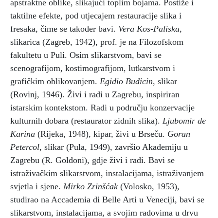
apstraktne oblike, slikajući toplim bojama. Postiže i
taktilne efekte, pod utjecajem restauracije slika i
fresaka, čime se također bavi.
Vera Kos-Paliska,
slikarica (Zagreb, 1942), prof. je na Filozofskom
fakultetu u Puli. Osim slikarstvom, bavi se
scenografijom, kostimografijom, lutkarstvom i
grafičkim oblikovanjem.
Egidio Budicin,
slikar
(Rovinj, 1946). Živi i radi u Zagrebu, inspiriran
istarskim kontekstom. Radi u području konzervacije
kulturnih dobara (restaurator zidnih slika).
Ljubomir de
Karina
(Rijeka, 1948), kipar, živi u Brseču.
Goran
Petercol,
slikar (Pula, 1949), završio Akademiju u
Zagrebu (R. Goldoni), gdje živi i radi. Bavi se
istraživačkim slikarstvom, instalacijama, istraživanjem
svjetla i sjene.
Mirko Zrinšćak
(Volosko, 1953),
studirao na Accademia di Belle Arti u Veneciji, bavi se
slikarstvom, instalacijama, a svojim radovima u drvu