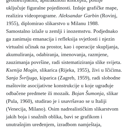
uključuje figuralne pojedinosti. Izdaje grafičke mape,
realizira videoprograme.
Aleksandar Garbin
(Rovinj,
1955), diplomirao slikarstvo u Milanu 1988.
Samostalno izlaže u zemlji i inozemstvu. Podjednako
ga zanimaju emanacija i refleksija svjetlosti i njezin
virtualni učinak na prostor, kao i operacije skupljanja,
akumuliranja, odabiranja, imenovanja, razmjene,
zauzimanja površine, radi sistematiziranja slike svijeta.
Ksenija Mogin,
slikarica (Rijeka, 1955), živi u Ičićima.
Sanja Švrljuga,
kiparica (Zagreb, 1959), radi slobodne
maštovite asocijativne konstrukcije u koje ugrađuje
odbačene predmete ili mozaik.
Bojan Šumonja,
slikar
(Pula, 1960), studirao je i usavršavao se u Italiji
(Venecija, Milano). Osim nadrealističkim slikarstvom
jakih boja i snažnih oblika, bavi se grafikom i
unutrašnjim uređenjem, izradbom namještaja,