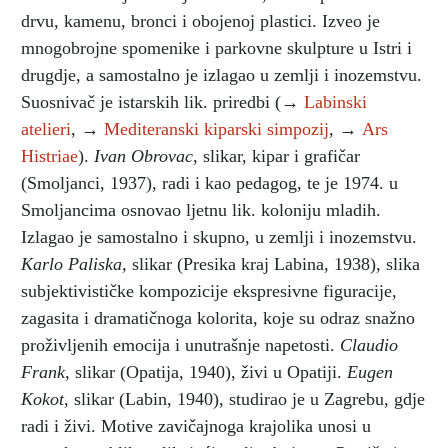
drvu, kamenu, bronci i obojenoj plastici. Izveo je
mnogobrojne spomenike i parkovne skulpture u Istri i
drugdje, a samostalno je izlagao u zemlji i inozemstvu.
Suosnivač je istarskih lik. priredbi (→
Labinski
atelieri
, →
Mediteranski kiparski simpozij
, →
Ars
Histriae
).
Ivan Obrovac,
slikar, kipar i grafičar
(Smoljanci, 1937), radi i kao pedagog, te je 1974. u
Smoljancima osnovao ljetnu lik. koloniju mladih.
Izlagao je samostalno i skupno, u zemlji i inozemstvu.
Karlo Paliska,
slikar (Presika kraj Labina, 1938), slika
subjektivističke kompozicije ekspresivne figuracije,
zagasita i dramatičnoga kolorita, koje su odraz snažno
proživljenih emocija i unutrašnje napetosti.
Claudio
Frank,
slikar (Opatija, 1940), živi u Opatiji.
Eugen
Kokot,
slikar (Labin, 1940), studirao je u Zagrebu, gdje
radi i živi. Motive zavičajnoga krajolika unosi u