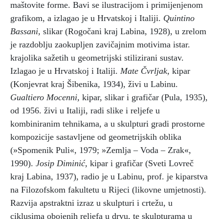
maštovite forme. Bavi se ilustracijom i primijenjenom
grafikom, a izlagao je u Hrvatskoj i Italiji.
Quintino
Bassani,
slikar (Rogočani kraj Labina, 1928), u zrelom
je razdoblju zaokupljen zavičajnim motivima istar.
krajolika sažetih u geometrijski stilizirani sustav.
Izlagao je u Hrvatskoj i Italiji.
Mate Čvrljak,
kipar
(Konjevrat kraj Šibenika, 1934), živi u Labinu.
Gualtiero Mocenni,
kipar, slikar i grafičar (Pula, 1935),
od 1956. živi u Italiji, radi slike i reljefe u
kombiniranim tehnikama, a u skulpturi gradi prostorne
kompozicije sastavljene od geometrijskih oblika
(»Spomenik Puli«, 1979; »Zemlja – Voda – Zrak«,
1990).
Josip Diminić,
kipar i grafičar (Sveti Lovreč
kraj Labina, 1937), radio je u Labinu, prof. je kiparstva
na Filozofskom fakultetu u Rijeci (likovne umjetnosti).
Razvija apstraktni izraz u skulpturi i crtežu, u
ciklusima obojenih reljefa u drvu, te skulpturama u