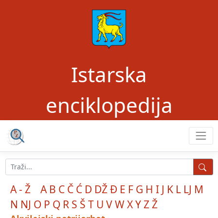
Istarska
enciklopedija
A - Ž
A
B
C
Č
Ć
D
DŽ
Đ
E
F
G
H
I
J
K
L
LJ
M
N
NJ
O
P
Q
R
S
Š
T
U
V
W
X
Y
Z
Ž