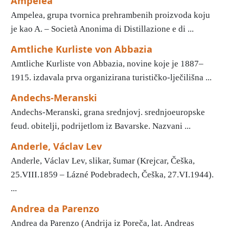
Ampelea
Ampelea, grupa tvornica prehrambenih proizvoda koju
je kao A. – Società Anonima di Distillazione e di ...
Amtliche Kurliste von Abbazia
Amtliche Kurliste von Abbazia, novine koje je 1887–
1915. izdavala prva organizirana turističko-lječilišna ...
Andechs-Meranski
Andechs-Meranski, grana srednjovj. srednjoeuropske
feud. obitelji, podrijetlom iz Bavarske. Nazvani ...
Anderle, Václav Lev
Anderle, Václav Lev, slikar, šumar (Krejcar, Češka,
25.VIII.1859 – Lázné Podebradech, Češka, 27.VI.1944).
...
Andrea da Parenzo
Andrea da Parenzo (Andrija iz Poreča, lat. Andreas