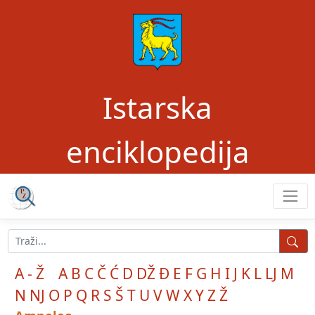
Istarska
enciklopedija
A - Ž
A
B
C
Č
Ć
D
DŽ
Đ
E
F
G
H
I
J
K
L
LJ
M
N
NJ
O
P
Q
R
S
Š
T
U
V
W
X
Y
Z
Ž