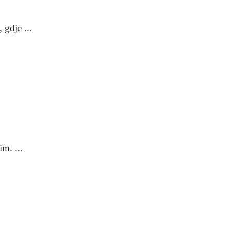
gdje ...
m. ...