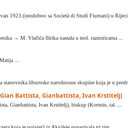
an 1923 (istodobno sa Società di Studi Fiumani) u Rijeci, 
edbenika → M. Vlačića Ilirika nastala u teol. razmiricama ...
Matija ...
dnica stanovnika liburnske narodnosne skupine koja je u predri
Gian Battista, Gianbattista, Ivan Krstitelj)
ta, Gianbattista, Ivan Krstitelj), biskup (Kormin, tal. ...
cesta koja je polazeći iz Akvileje povezivala tri rim. ...