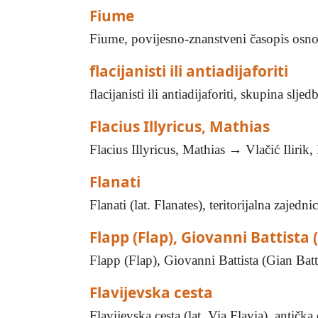
Fiume
Fiume, povijesno-znanstveni časopis osnov
flacijanisti ili antiadijaforiti
flacijanisti ili antiadijaforiti, skupina slj
Flacius Illyricus, Mathias
Flacius Illyricus, Mathias → Vlačić Ilirik, 
Flanati
Flanati (lat. Flanates), teritorijalna zaje
Flapp (Flap), Giovanni Battista (
Flapp (Flap), Giovanni Battista (Gian Battis
Flavijevska cesta
Flavijevska cesta (lat. Via Flavia), antička 