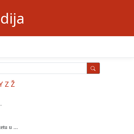
dija
Y
Z
Ž
.
tu u ...