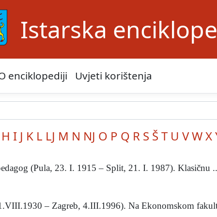
Istarska enciklope
O enciklopediji
Uvjeti korištenja
H
I
J
K
L
LJ
M
N
NJ
O
P
Q
R
S
Š
T
U
V
W
X
edagog (Pula, 23. I. 1915 – Split, 21. I. 1987). Klasičnu ..
1.VIII.1930 – Zagreb, 4.III.1996). Na Ekonomskom fakulte