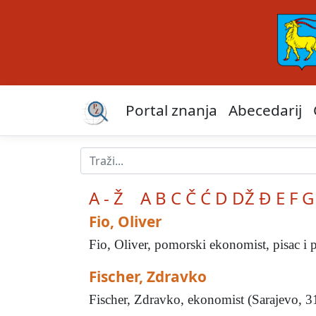
Portal znanja
Abecedarij
A - Ž
A
B
C
Č
Ć
D
DŽ
Đ
E
F
G
Fio, Oliver
Fio, Oliver, pomorski ekonomist, pisac i p
Fischer, Zdravko
Fischer, Zdravko, ekonomist (Sarajevo, 3