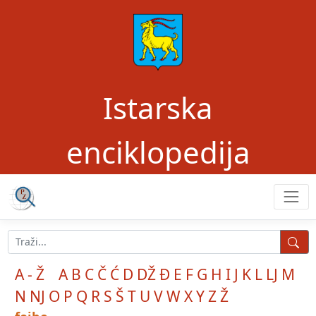
Istarska
enciklopedija
A - Ž
A
B
C
Č
Ć
D
DŽ
Đ
E
F
G
H
I
J
K
L
LJ
M
N
NJ
O
P
Q
R
S
Š
T
U
V
W
X
Y
Z
Ž