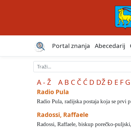
Portal znanja
Abecedarij
A - Ž
A
B
C
Č
Ć
D
DŽ
Đ
E
F
G
Radio Pula
Radio Pula, radijska postaja koja se prvi 
Radossi, Raffaele
Radossi, Raffaele, biskup porečko-puljski