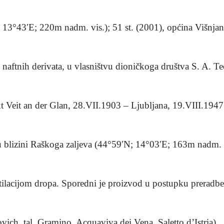
 13°43′E; 220m nadm. vis.); 51 st. (2001), općina Višnjan.
 naftnih derivata, u vlasništvu dioničkoga društva S. A. Tec
nkt Veit an der Glan, 28.VII.1903 – Ljubljana, 19.VIII.1947.
 u blizini Raškoga zaljeva (44°59′N; 14°03′E; 163m nadm. vi
stilacijom dropa. Sporedni je proizvod u postupku preradbe 
ich, tal. Gramino, Acquaviva dei Vena, Saletto d’Istria), .