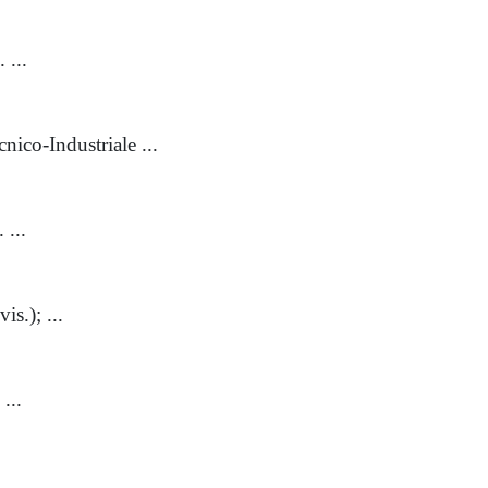
 ...
nico-Industriale ...
 ...
s.); ...
...
..