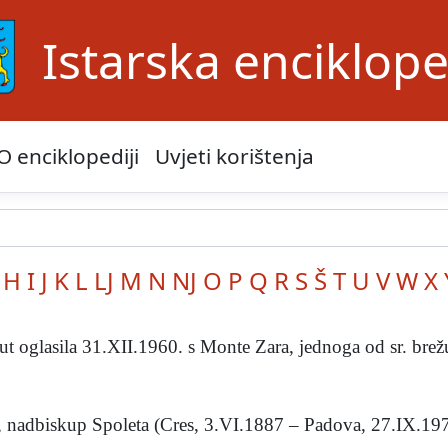
Istarska enciklope
O enciklopediji
Uvjeti korištenja
H
I
J
K
L
LJ
M
N
NJ
O
P
Q
R
S
Š
T
U
V
W
X
put oglasila 31.XII.1960. s Monte Zara, jednoga od sr. brežu
, nadbiskup Spoleta (Cres, 3.VI.1887 – Padova, 27.IX.1972