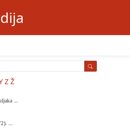
dija
Y
Z
Ž
ljaka ...
). ...