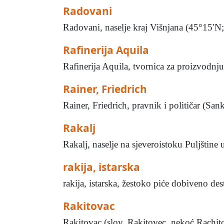
Radovani
Radovani, naselje kraj Višnjana (45°15′N;
Rafinerija Aquila
Rafinerija Aquila, tvornica za proizvodnju
Rainer, Friedrich
Rainer, Friedrich, pravnik i političar (Sa
Rakalj
Rakalj, naselje na sjeveroistoku Puljštine
rakija, istarska
rakija, istarska, žestoko piće dobiveno de
Rakitovac
Rakitovac (slov. Rakitovec, nekoć Rachitov