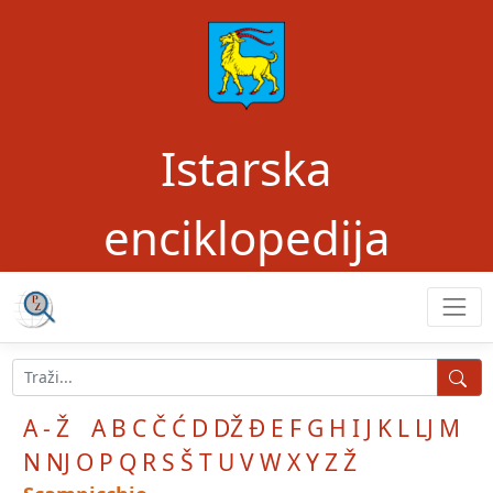
Istarska
enciklopedija
A - Ž
A
B
C
Č
Ć
D
DŽ
Đ
E
F
G
H
I
J
K
L
LJ
M
N
NJ
O
P
Q
R
S
Š
T
U
V
W
X
Y
Z
Ž