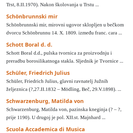
Trst, 8.II.1970). Nakon školovanja u Trstu ...
Schönbrunnski mir
Schönbrunnski mir, mirovni ugovor sklopljen u bečkom
dvorcu Schönbrunnu 14. X. 1809. između franc. cara ...
Schott Boral d. d.
Schott Boral d.d., pulska tvornica za proizvodnju i
preradbu borosilikatnoga stakla. Sljednik je Tvornice ...
Schüler, Friedrich Julius
Schüler, Friedrich Julius, glavni ravnatelj Južnih
željeznica (?,27.II.1832 – Mödling, Beč, 29.V.1898). ...
Schwarzenburg, Matilda von
Schwarzenburg, Matilda von, pazinska kneginja (? – ?,
prije 1190). U drugoj je pol. XII.st. Majnhard ...
Scuola Accademica di Musica