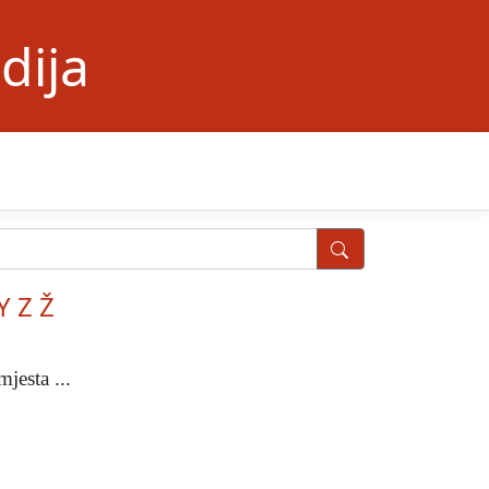
dija
Y
Z
Ž
jesta ...