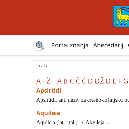
Portal znanja
Abecedarij
A - Ž
A
B
C
Č
Ć
D
DŽ
Đ
E
F
G
Apsirtidi
Apsirtidi, ant. naziv za cresko-lošinjsku
Aquileia
Aquileia (lat. i tal.) → Akvileja ...