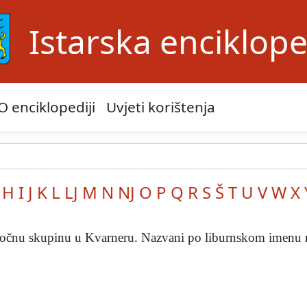
Istarska enciklope
O enciklopediji
Uvjeti korištenja
H
I
J
K
L
LJ
M
N
NJ
O
P
Q
R
S
Š
T
U
V
W
X
 otočnu skupinu u Kvarneru. Nazvani po liburnskom imenu m