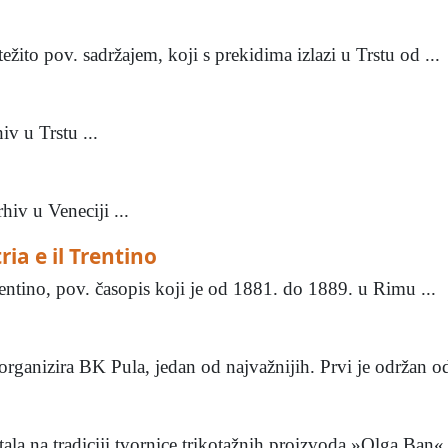
ežito pov. sadržajem, koji s prekidima izlazi u Trstu od ...
iv u Trstu ...
iv u Veneciji ...
tria e il Trentino
 Trentino, pov. časopis koji je od 1881. do 1889. u Rimu ...
rganizira BK Pula, jedan od najvažnijih. Prvi je održan od
stala na tradiciji tvornice trikotažnih proizvoda »Olga Ban«, 